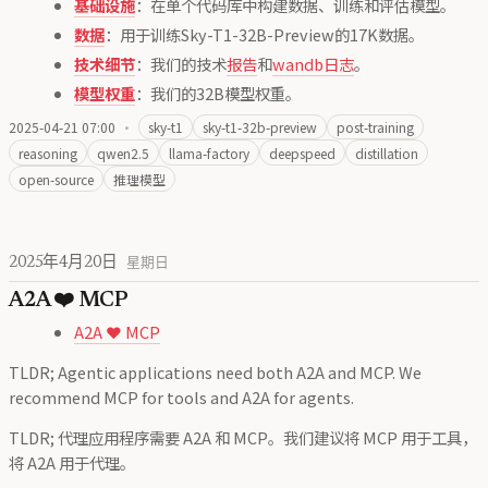
基础设施
：在单个代码库中构建数据、训练和评估模型。
数据
：用于训练Sky-T1-32B-Preview的17K数据。
技术细节
：我们的技术
报告
和
wandb日志
。
模型权重
：我们的32B模型权重。
2025-04-21 07:00
·
sky-t1
sky-t1-32b-preview
post-training
reasoning
qwen2.5
llama-factory
deepspeed
distillation
open-source
推理模型
2025年4月20日
星期日
A2A ❤️ MCP
A2A ❤️ MCP
TLDR; Agentic applications need both A2A and MCP. We
recommend MCP for tools and A2A for agents.
TLDR; 代理应用程序需要 A2A 和 MCP。我们建议将 MCP 用于工具，
将 A2A 用于代理。