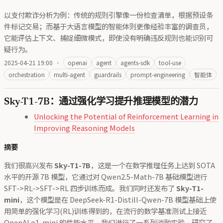
以支付欺诈分析为例：传统的规则引擎像一份检查清单，根据预设条
件标记交易；而基于大语言模型的智能体则更像经验丰富的调查员，
它能评估上下文、捕捉细微模式，即使没有明确违反规则也能识别可
疑行为。
2025-04-21 19:00
·
openai
agent
agents-sdk
tool-use
orchestration
multi-agent
guardrails
prompt-engineering
智能体
Sky-T1-7B：通过强化学习提升推理模型的潜力
Unlocking the Potential of Reinforcement Learning in
Improving Reasoning Models
摘要
我们很高兴发布
Sky-T1-7B
，这是一个在数学推理任务上达到 SOTA
水平的开源 7B 模型，它通过对 Qwen2.5-Math-7B 基础模型进行
SFT->RL->SFT->RL 四步训练而成。我们同时还发布了
Sky-T1-
mini
，这个模型是在 DeepSeek-R1-Distill-Qwen-7B 模型基础上使
用简单的强化学习(RL)训练得到的，在流行的数学基准测试上接近
OpenAI o1-mini 的性能水平。我们进行了一系列消融实验，研究了