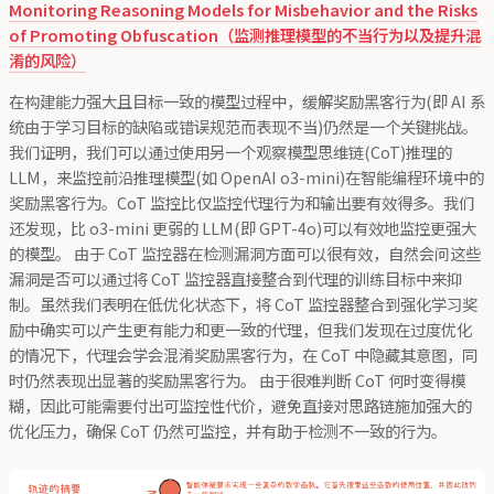
Monitoring Reasoning Models for Misbehavior and the Risks
of Promoting Obfuscation（监测推理模型的不当行为以及提升混
淆的风险）
在构建能力强大且目标一致的模型过程中，缓解奖励黑客行为(即 AI 系
统由于学习目标的缺陷或错误规范而表现不当)仍然是一个关键挑战。
我们证明，我们可以通过使用另一个观察模型思维链(CoT)推理的
LLM，来监控前沿推理模型(如 OpenAI o3-mini)在智能编程环境中的
奖励黑客行为。CoT 监控比仅监控代理行为和输出要有效得多。我们
还发现，比 o3-mini 更弱的 LLM(即 GPT-4o)可以有效地监控更强大
的模型。 由于 CoT 监控器在检测漏洞方面可以很有效，自然会问这些
漏洞是否可以通过将 CoT 监控器直接整合到代理的训练目标中来抑
制。虽然我们表明在低优化状态下，将 CoT 监控器整合到强化学习奖
励中确实可以产生更有能力和更一致的代理，但我们发现在过度优化
的情况下，代理会学会混淆奖励黑客行为，在 CoT 中隐藏其意图，同
时仍然表现出显著的奖励黑客行为。 由于很难判断 CoT 何时变得模
糊，因此可能需要付出可监控性代价，避免直接对思路链施加强大的
优化压力，确保 CoT 仍然可监控，并有助于检测不一致的行为。