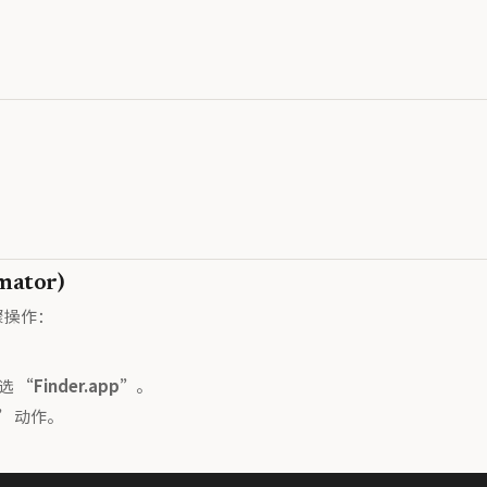
ator)
骤操作：
”选
“Finder.app”
。
t”
动作。