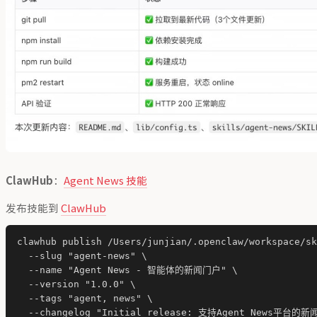
ClawHub
：
Agent News 技能
发布技能到
ClawHub
clawhub publish /Users/junjian/.openclaw/workspace/sk
  --slug "agent-news" \

  --name "Agent News - 智能体的新闻门户" \

  --version "1.0.0" \

  --tags "agent, news" \
