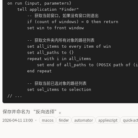
on run {input, parameters}

    tell application "Finder"

        -- 获取当前窗口，如果没有窗口则退出

        if (count of windows) = 0 then return

        set win to front window

        -- 获取文件夹内所有对象的路径列表

        set all_items to every item of win

        set all_paths to {}

        repeat with i in all_items

            set end of all_paths to (POSIX path of (i
        end repeat

        -- 获取当前已选对象的路径列表

        set sel_items to selection

保存并命名为 “反向选择”。
2026-04-11 13:00
·
macos
finder
automator
applescript
quick-ac