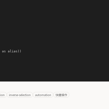
 as alias))

tion
inverse-selection
automation
快捷操作