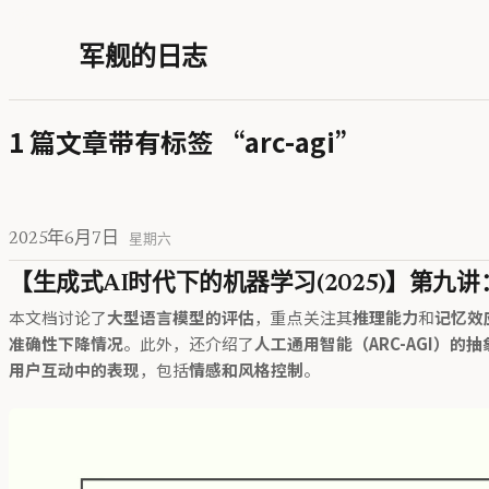
军舰的日志
1 篇文章带有标签 “arc-agi”
2025年6月7日
星期六
【生成式AI时代下的机器学习(2025)】第
本文档讨论了
大型语言模型的评估
，重点关注其
推理能力
和
记忆效
准确性下降情况
。此外，还介绍了
人工通用智能（ARC-AGI）的
用户互动中的表现
，包括
情感和风格控制
。