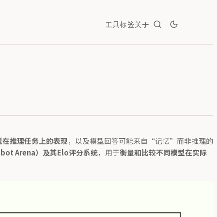
工具
标签
关于
模型在推理任务上的表现
，以及模型回答可能来自“记忆”而非推理的
ot Arena）及其Elo评分系统
，用于
衡量和比较不同模型在实际