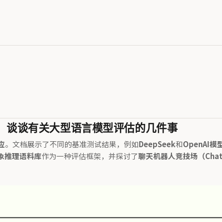
九讲：谈谈有关大型语言模型评估的几件事
应
。文档展示了不同的基准测试结果，例如
DeepSeek
和
OpenAI
抽象推理语料库
作为一种评估框架，并探讨了
聊天机器人竞技场（Chatb