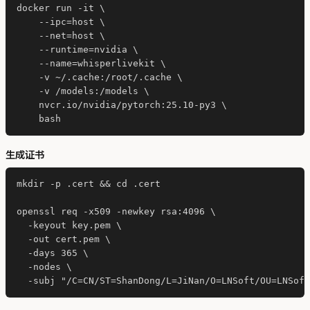
docker run -it \

    --ipc=host \

    --net=host \

    --runtime=nvidia \

    --name=whisperlivekit \

    -v ~/.cache:/root/.cache \

    -v /models:/models \

    nvcr.io/nvidia/pytorch:25.10-py3 \

生成证书
mkdir -p .cert && cd .cert

openssl req -x509 -newkey rsa:4096 \

  -keyout key.pem \

  -out cert.pem \

  -days 365 \

  -nodes \
