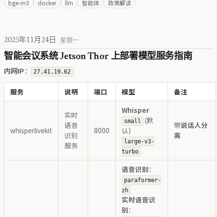
bge-m3
docker
llm
智能体
政策解读
2025年11月24日
星期一
智能会议系统 Jetson Thor 上部署模型服务指南
内网IP
：
27.41.19.62
服务
说明
端口
模型
备注
Whisper
实时
(默
small
语音
带
说话人分
whisperlivekit
8000
认)
识别
离
large-v3-
服务
turbo
语音识别
：
paraformer-
zh
实时语音识
别
：