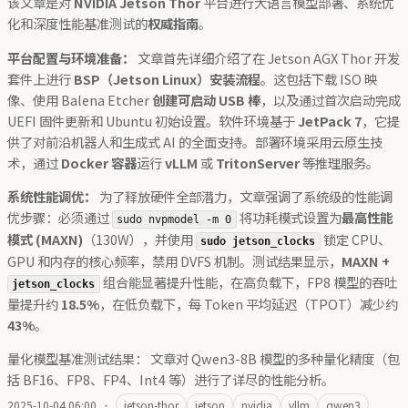
该文章是对
NVIDIA Jetson Thor
平台进行大语言模型部署、系统优
化和深度性能基准测试的
权威指南
。
平台配置与环境准备：
文章首先详细介绍了在 Jetson AGX Thor 开发
套件上进行
BSP（Jetson Linux）安装流程
。这包括下载 ISO 映
像、使用 Balena Etcher
创建可启动 USB 棒
，以及通过首次启动完成
UEFI 固件更新和 Ubuntu 初始设置。软件环境基于
JetPack 7
，它提
供了对前沿机器人和生成式 AI 的全面支持。部署环境采用云原生技
术，通过
Docker 容器
运行
vLLM
或
TritonServer
等推理服务。
系统性能调优：
为了释放硬件全部潜力，文章强调了系统级的性能调
优步骤：必须通过
将功耗模式设置为
最高性能
sudo nvpmodel -m 0
模式 (MAXN)
（130W），并使用
锁定 CPU、
sudo jetson_clocks
GPU 和内存的核心频率，禁用 DVFS 机制。测试结果显示，
MAXN +
组合能显著提升性能，在高负载下，FP8 模型的吞吐
jetson_clocks
量提升约
18.5%
，在低负载下，每 Token 平均延迟（TPOT）减少约
43%
。
量化模型基准测试结果： 文章对 Qwen3-8B 模型的多种量化精度（包
括 BF16、FP8、FP4、Int4 等）进行了详尽的性能分析。
2025-10-04 06:00
·
jetson-thor
jetson
nvidia
vllm
qwen3