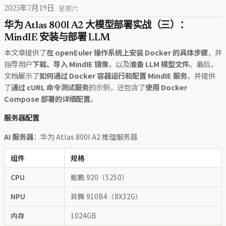
2025年7月19日
星期六
华为 Atlas 800I A2 大模型部署实战（三）：
MindIE 安装与部署 LLM
本文章提供了
在 openEuler 操作系统上安装 Docker 的具体步骤
，并
指导用户
下载、导入 MindIE 镜像
，以及
准备 LLM 模型文件
。最后，
文档展示了
如何通过 Docker 容器运行和配置 MindIE 服务
，并提供
了
通过 cURL 命令测试服务
的示例，还包含了
使用 Docker
Compose 部署的详细配置
。
服务器配置
AI 服务器
：华为 Atlas 800I A2 推理服务器
组件
规格
CPU
鲲鹏 920（5250）
NPU
昇腾 910B4（8X32G）
内存
1024GB