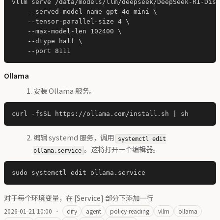
vllm serve /data/models/llm/deepseek/DeepSeek-R1-Dist
    --served-model-name gpt-4o-mini \

    --tensor-parallel-size 4 \

    --max-model-len 102400 \

    --dtype half \

Ollama
安装 Ollama 服务。
编辑 systemd 服务，调用
systemctl edit
。这将打开一个编辑器。
ollama.service
对于每个环境变量，在 [Service] 部分下添加一行
2026-01-21 10:00
·
dify
agent
policy-reading
vllm
ollama