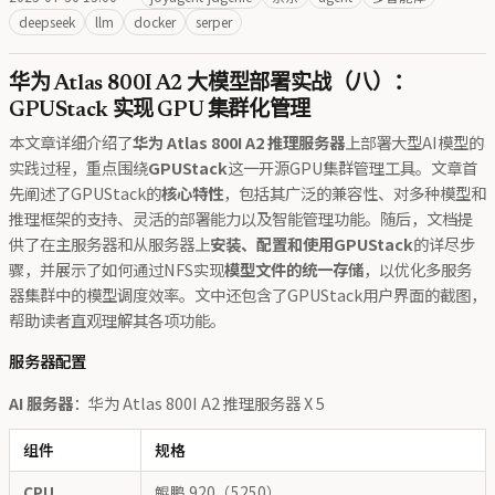
deepseek
llm
docker
serper
华为 Atlas 800I A2 大模型部署实战（八）：
GPUStack 实现 GPU 集群化管理
本文章详细介绍了
华为 Atlas 800I A2 推理服务器
上部署大型AI模型的
实践过程，重点围绕
GPUStack
这一开源GPU集群管理工具。文章首
先阐述了GPUStack的
核心特性
，包括其广泛的兼容性、对多种模型和
推理框架的支持、灵活的部署能力以及智能管理功能。随后，文档提
供了在主服务器和从服务器上
安装、配置和使用GPUStack
的详尽步
骤，并展示了如何通过NFS实现
模型文件的统一存储
，以优化多服务
器集群中的模型调度效率。文中还包含了GPUStack用户界面的截图，
帮助读者直观理解其各项功能。
服务器配置
AI 服务器
：华为 Atlas 800I A2 推理服务器 X 5
组件
规格
CPU
鲲鹏 920（5250）