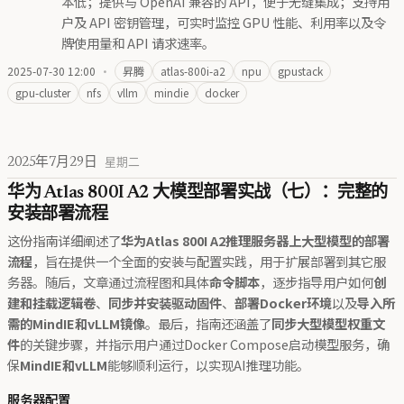
本低；提供与 OpenAI 兼容的 API，便于无缝集成；支持用
户及 API 密钥管理，可实时监控 GPU 性能、利用率以及令
牌使用量和 API 请求速率。
2025-07-30 12:00
·
昇腾
atlas-800i-a2
npu
gpustack
gpu-cluster
nfs
vllm
mindie
docker
2025年7月29日
星期二
华为 Atlas 800I A2 大模型部署实战（七）：完整的
安装部署流程
这份指南详细阐述了
华为Atlas 800I A2推理服务器上大型模型的部署
流程
，旨在提供一个全面的安装与配置实践，用于扩展部署到其它服
务器。随后，文章通过流程图和具体
命令脚本
，逐步指导用户如何
创
建和挂载逻辑卷
、
同步并安装驱动固件
、
部署Docker环境
以及
导入所
需的MindIE和vLLM镜像
。最后，指南还涵盖了
同步大型模型权重文
件
的关键步骤，并指示用户通过Docker Compose启动模型服务，确
保
MindIE和vLLM
能够顺利运行，以实现AI推理功能。
服务器配置