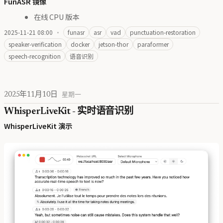
FunASR 镜像
在线 CPU 版本
2025-11-21 08:00
·
funasr
asr
vad
punctuation-restoration
speaker-verification
docker
jetson-thor
paraformer
speech-recognition
语音识别
2025年11月10日
星期一
WhisperLiveKit - 实时语音识别
WhisperLiveKit 演示