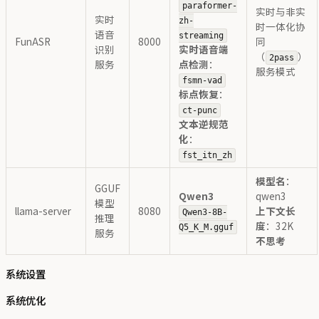
paraformer-
实时与非实
实时
zh-
时一体化协
语音
streaming
FunASR
8000
同
识别
实时语音端
（
）
2pass
服务
点检测
：
服务模式
fsmn-vad
标点恢复
：
ct-punc
文本逆规范
化
：
fst_itn_zh
模型名
：
GGUF
Qwen3
qwen3
模型
llama-server
8080
上下文长
Qwen3-8B-
推理
度
：32K
Q5_K_M.gguf
服务
不思考
系统设置
系统优化