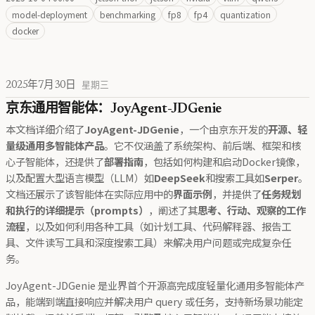
model-deployment
benchmarking
fp8
fp4
quantization
docker
2025年7月30日
星期三
京东通用智能体：JoyAgent-JDGenie
本文档详细介绍了
JoyAgent-JDGenie
，一个由京东开发的
开源、轻
量级通用多智能体产品
。它不仅涵盖了系统架构、前后端、框架和核
心子智能体，还提供了
部署指南
，包括如何构建和启动Docker镜像，
以及配置大型语言模型（LLM）如
DeepSeek
和搜索工具如
Serper
。
文档还展示了该智能体在实际应用中的
界面示例
，并提供了
任务规划
和执行的详细提示（prompts）
，阐述了其
思考、行动、观察的工作
流程
，以及如何利用各种工具（如计划工具、代码解释器、报告工
具、文件读写工具和深度搜索工具）来解决用户问题或完成复杂任
务。
JoyAgent-JDGenie 是业界首个开源高完成度轻量化通用多智能体产
品，能端到端直接响应并解决用户 query 或任务，支持新场景功能定