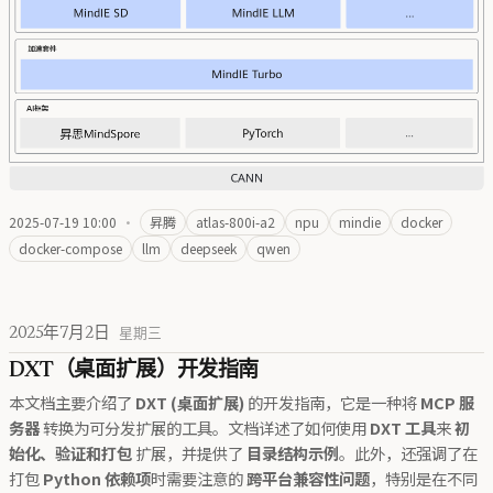
2025-07-19 10:00
·
昇腾
atlas-800i-a2
npu
mindie
docker
docker-compose
llm
deepseek
qwen
2025年7月2日
星期三
DXT（桌面扩展）开发指南
本文档主要介绍了
DXT (桌面扩展)
的开发指南，它是一种将
MCP 服
务器
转换为可分发扩展的工具。文档详述了如何使用
DXT 工具
来
初
始化、验证和打包
扩展，并提供了
目录结构示例
。此外，还强调了在
打包
Python 依赖项
时需要注意的
跨平台兼容性问题
，特别是在不同