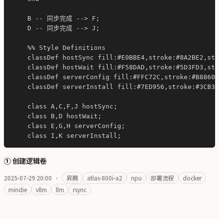
    B -- 同步完成 --> F;

    D -- 同步完成 --> J;

    %% Style Definitions

    classDef hostSync fill:#E0BBE4,stroke:#8A2BE2,str
    classDef hostWait fill:#F58DAD,stroke:#5D3FD3,str
    classDef serverConfig fill:#FFC72C,stroke:#B8860B
    classDef serverInstall fill:#7ED956,stroke:#3CB37
    class A,C,F,J hostSync;

    class B,D hostWait;

    class E,G,H serverConfig;

① 创建逻辑卷
2025-07-29 20:00
·
昇腾
atlas-800i-a2
npu
部署流程
docker
mindie
vllm
llm
rsync