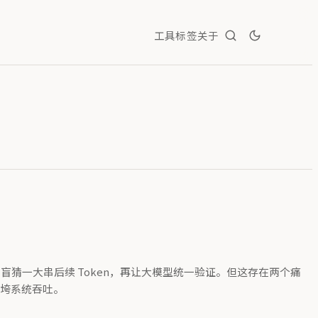
工具
标签
关于
猜一大串后续 Token，再让大模型统一验证。但这存在两个痛
压垮系统吞吐。