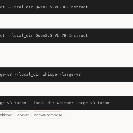
whisper
docker
docker-compose