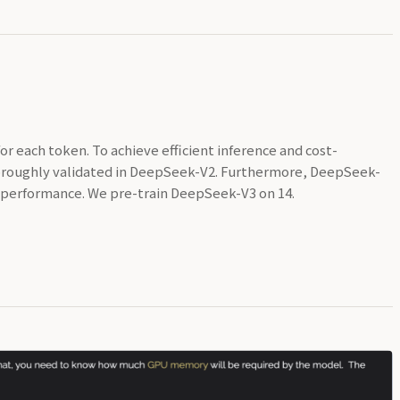
 each token. To achieve efficient inference and cost-
horoughly validated in DeepSeek-V2. Furthermore, DeepSeek-
er performance. We pre-train DeepSeek-V3 on 14.