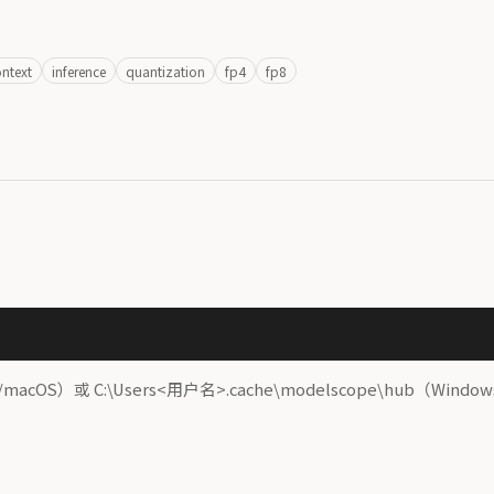
ntext
inference
quantization
fp4
fp8
ux/macOS）或 C:\Users<用户名>.cache\modelscope\hub（Wind