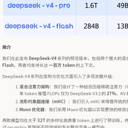
简介
我们在此发布
DeepSeek-V4
系列的预览版本，包括两个强大的混合
Flash
，两者均支持长达
一百万 token
的上下文。
DeepSeek-V4 系列在架构与优化方面引入了多项关键升级：
混合注意力架构
：我们设计了一种结合压缩稀疏注意力（CSA
单 token 推理 FLOPs 仅为 DeepSeek-V3.2 的
27%
，KV
流形约束超连接（mHC）
：我们引入 mHC 来增强传
Muon 优化器
：我们采用 Muon 优化器以实现更快的收
两款模型均在大于
32T
的多样化高质量 token 上进行了预训练
过 on-policy 蒸馏将不同领域的专长整合至单一模型中。