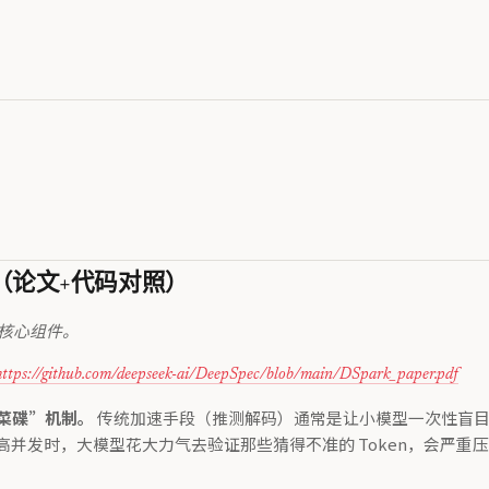
现（论文+代码对照）
理与核心组件。
https://github.com/deepseek-ai/DeepSpec/blob/main/DSpark_paper.pdf
人下菜碟”机制。
传统加速手段（推测解码）通常是让小模型一次性盲目盲
并发时，大模型花大力气去验证那些猜得不准的 Token，会严重