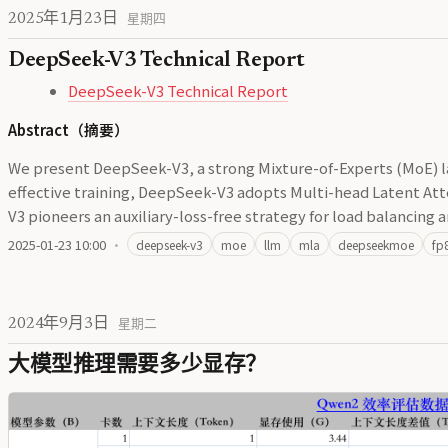
2025年1月23日
星期四
DeepSeek-V3 Technical Report
DeepSeek-V3 Technical Report
Abstract（摘要）
We present DeepSeek-V3, a strong Mixture-of-Experts (MoE) la
effective training, DeepSeek-V3 adopts Multi-head Latent A
V3 pioneers an auxiliary-loss-free strategy for load balancing
2025-01-23 10:00
·
deepseek-v3
moe
llm
mla
deepseekmoe
fp
2024年9月3日
星期二
大模型推理需要多少显存？