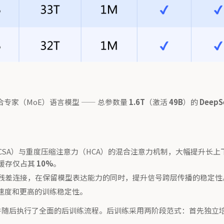
专家（MoE）语言模型 —— 总参数量
1.6T
（激活
49B
）的
DeepS
）与重度压缩注意力（HCA）的混合注意力机制，大幅提升长上下文处理效率。
 缓存仅占其
10%
。
统的残差连接，在保留模型表达能力的同时，提升信号跨层传播的稳定性
敛速度和更高的训练稳定性。
，并随后执行了全面的后训练流程。后训练采用两阶段范式：首先独立培养