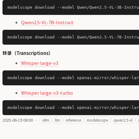
Qwen2.5-VL-7B-Instruct
转录（Transcriptions）
Whisper large-v3
Whisper large-v3-turbo
2025-06-19 08:00
·
vllm
llm
inference
modelscope
qwen2.5-vl