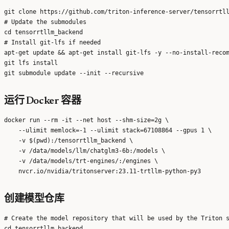
git clone https://github.com/triton-inference-server/tensorrtll
# Update the submodules

cd tensorrtllm_backend

# Install git-lfs if needed

apt-get update && apt-get install git-lfs -y --no-install-recom
git lfs install

运行 Docker 容器
docker run --rm -it --net host --shm-size=2g \

    --ulimit memlock=-1 --ulimit stack=67108864 --gpus 1 \

    -v $(pwd):/tensorrtllm_backend \

    -v /data/models/llm/chatglm3-6b:/models \

    -v /data/models/trt-engines/:/engines \

创建模型仓库
# Create the model repository that will be used by the Triton s
cd tensorrtllm_backend
