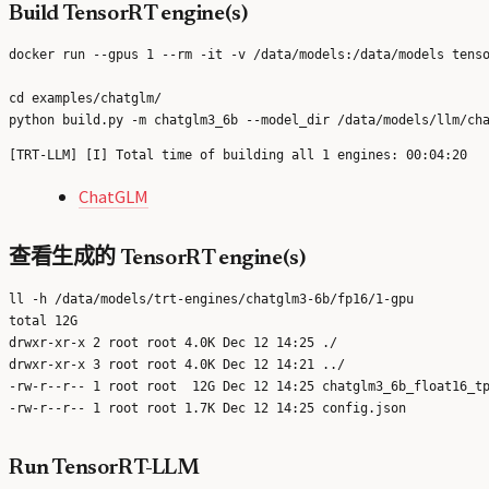
Build TensorRT engine(s)
docker run --gpus 1 --rm -it -v /data/models:/data/models tenso
cd examples/chatglm/

ChatGLM
查看生成的 TensorRT engine(s)
ll -h /data/models/trt-engines/chatglm3-6b/fp16/1-gpu

total 12G

drwxr-xr-x 2 root root 4.0K Dec 12 14:25 ./

drwxr-xr-x 3 root root 4.0K Dec 12 14:21 ../

-rw-r--r-- 1 root root  12G Dec 12 14:25 chatglm3_6b_float16_tp
Run TensorRT-LLM