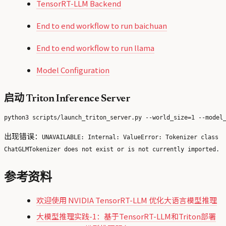
TensorRT-LLM Backend
End to end workflow to run baichuan
End to end workflow to run llama
Model Configuration
启动 Triton Inference Server
出现错误：
UNAVAILABLE: Internal: ValueError: Tokenizer class
ChatGLMTokenizer does not exist or is not currently imported.
参考资料
欢迎使用 NVIDIA TensorRT-LLM 优化大语言模型推理
大模型推理实践-1：基于TensorRT-LLM和Triton部署