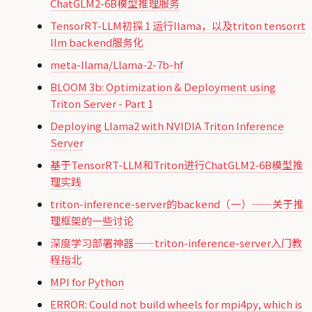
ChatGLM2-6B模型推理服务
TensorRT-LLM初探 1 运行llama，以及triton tensorrt
llm backend服务化
meta-llama/Llama-2-7b-hf
BLOOM 3b: Optimization & Deployment using
Triton Server - Part 1
Deploying Llama2 with NVIDIA Triton Inference
Server
基于TensorRT-LLM和Triton进行ChatGLM2-6B模型推
理实践
triton-inference-server的backend（一）——关于推
理框架的一些讨论
深度学习部署神器——triton-inference-server入门教
程指北
MPI for Python
ERROR: Could not build wheels for mpi4py, which is