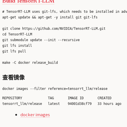
Build TensorRT-LLM
# TensorRT-LLM uses git-lfs, which needs to be installed in adv
apt-get update && apt-get -y install git git-lfs

git clone https://github.com/NVIDIA/TensorRT-LLM.git

cd TensorRT-LLM

git submodule update --init --recursive

git lfs install

git lfs pull

查看镜像
REPOSITORY             TAG       IMAGE ID       CREATED        
docker images