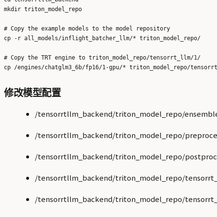
mkdir triton_model_repo

# Copy the example models to the model repository

cp -r all_models/inflight_batcher_llm/* triton_model_repo/

# Copy the TRT engine to triton_model_repo/tensorrt_llm/1/

修改模型配置
/tensorrtllm_backend/triton_model_repo/ensemble
/tensorrtllm_backend/triton_model_repo/preproces
/tensorrtllm_backend/triton_model_repo/postproce
/tensorrtllm_backend/triton_model_repo/tensorrt_
/tensorrtllm_backend/triton_model_repo/tensorrt_