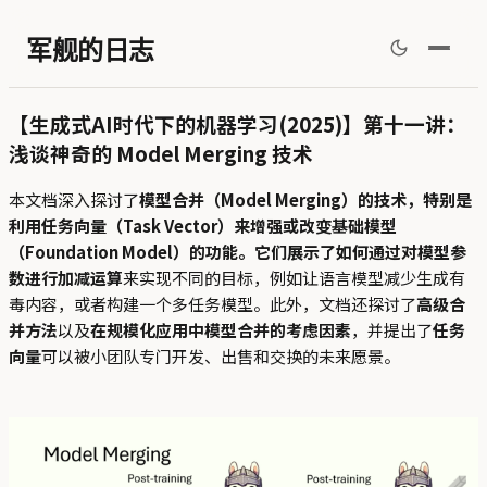
军舰的日志
【生成式AI时代下的机器学习(2025)】第十一讲：
浅谈神奇的 Model Merging 技术
本文档深入探讨了
模型合并（Model Merging）
的技术，特别是
利用
任务向量（Task Vector）
来增强或改变
基础模型
（Foundation Model）
的功能。它们展示了如何通过
对模型参
数进行加减运算
来实现不同的目标，例如让语言模型减少生成有
毒内容，或者构建一个多任务模型。此外，文档还探讨了
高级合
并方法
以及
在规模化应用中模型合并的考虑因素
，并提出了
任务
向量
可以被小团队专门开发、出售和交换的未来愿景。