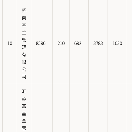
招
商
基
金
管
10
8596
210
692
3783
1030
理
有
限
公
司
汇
添
富
基
金
管