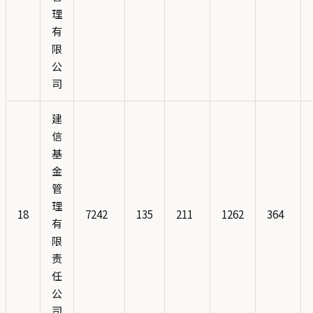
理
有
限
公
司
建
信
基
金
管
理
18
7242
135
211
1262
364
有
限
责
任
公
司