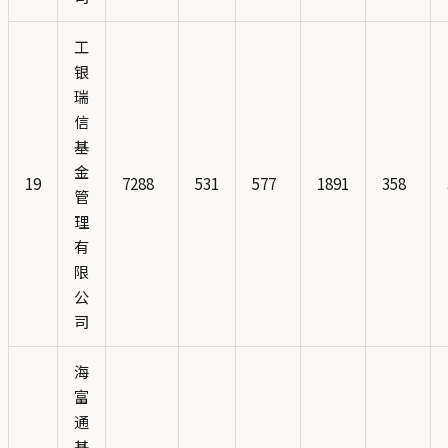
工
银
瑞
信
基
金
19
7288
531
577
1891
358
管
理
有
限
公
司
海
富
通
基