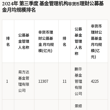
2024年 第三季度 基金管理机构
非货币
理财公募基
金月均规模排名
非货币
公募
非货币理
理财公
公募基
基金
排
财公募基
排
募基金
金管理
管理
名
金 月均规
名
月均规
人名称
人名
模(亿元)
模(亿
称
元)
鹏华
易方达
基金
基金管
1
12307
11
管理
4225
理有限
有限
公司
公司
景顺