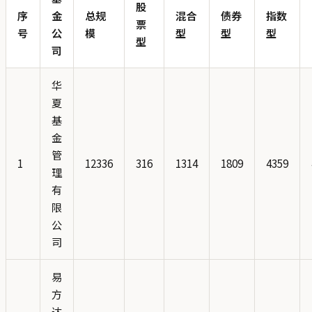
股
序
金
总规
混合
债券
指数
票
号
公
模
型
型
型
型
司
华
夏
基
金
管
1
12336
316
1314
1809
4359
理
有
限
公
司
易
方
达