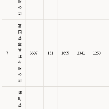
限
公
司
富
国
基
金
管
7
8697
151
1695
2341
1253
理
有
限
公
司
博
时
基