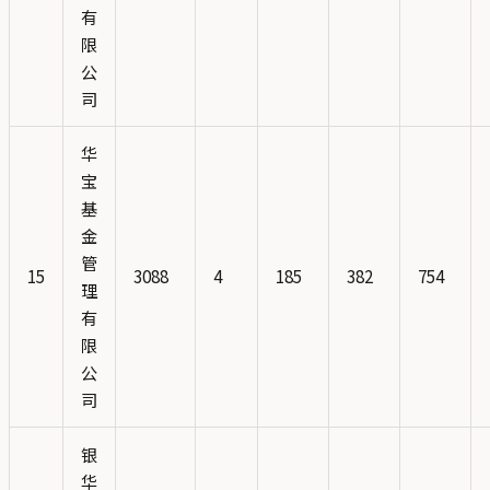
有
限
公
司
华
宝
基
金
管
15
3088
4
185
382
754
理
有
限
公
司
银
华