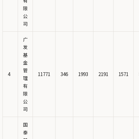
有
限
公
司
广
发
基
金
管
4
11771
346
1993
2191
1571
理
有
限
公
司
国
泰