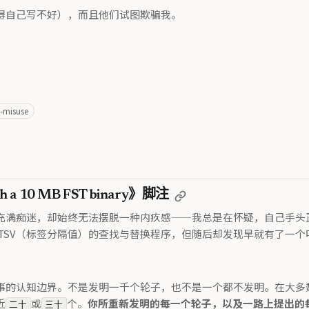
得自己写不好），而且他们试图欺骗我。
i-misuse
th a 10 MB FST binary》脚注
痴迷，却始终无法摆脱一种内疚感——我总是在怀疑，自己手头正在构
TSV（标签分隔值）的查找与替换程序，但随后却发现早就有了一个
事的认知边界。不是发明一千个轮子，也不是一个都不发明。在大多
近
或
个。
你所重新发明的每一个轮子，以及一路上提出的
二十
三十