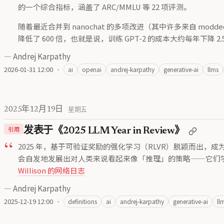
的一个综合指标，涵盖了 ARC/MMLU 等 22 项评测。
随着最近合并到 nanochat 的多项改进（其中许多来自 modded
降低了 600 倍，也就是说，训练 GPT-2 的成本大约每年下降 2.
—
Andrej Karpathy
2026-01-31 12:00
·
ai
openai
andrej-karpathy
generative-ai
llms
2025年12月19日
星期五
引用
发表于《2025 LLM Year in Review》
2025 年，基于可验证奖励的强化学习（RLVR）脱颖而出
会自发地发展出对人类来说看起来像「推理」的策略——它们学会
Willison 的网络日志
—
Andrej Karpathy
2025-12-19 12:00
·
definitions
ai
andrej-karpathy
generative-ai
ll