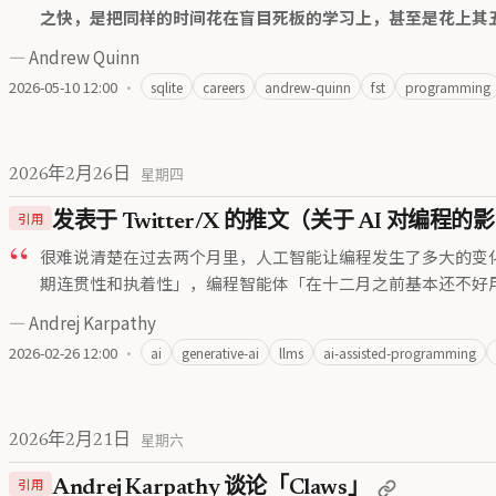
之快，是把同样的时间花在盲目死板的学习上，甚至是花上其
—
Andrew Quinn
2026-05-10 12:00
·
sqlite
careers
andrew-quinn
fst
programming
2026年2月26日
星期四
引用
发表于 Twitter/X 的推文（关于 AI 对编程的
很难说清楚在过去两个月里，人工智能让编程发生了多大的变
期连贯性和执着性」，编程智能体「在十二月之前基本还不好
—
Andrej Karpathy
2026-02-26 12:00
·
ai
generative-ai
llms
ai-assisted-programming
2026年2月21日
星期六
引用
Andrej Karpathy 谈论「Claws」