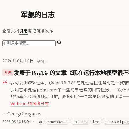
军舰的日志
全部
文档
引用
笔记
链接
发布
2026年6月16日
星期二
引用
发表于 Boykis 的文章《现在运行本地模型很不错了
我可以 100% 证实，Qwen3.6-27B 在处理编程任务时是
我用它来处理 ggml-org 中一些简单乏味的日常任务—
的频率还会高得多。目前，我使用了一个非常轻量级的环境——精简了所
Willison 的网络日志
—
Georgi Gerganov
2026-06-16 16:04
·
ai
generative-ai
local-llms
llms
ai-assisted-pr