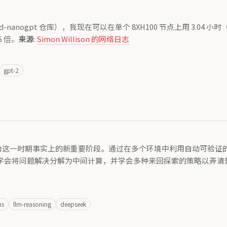
-nanogpt 仓库），我现在可以在单个 8XH100 节点上用 3.04 小
5 倍。
来源
:
Simon Willison 的网络日志
gpt-2
，成为这一时期事实上的新重要阶段。通过在多个环境中利用自动可验
将问题解决分解为中间计算，并学会多种来回探索的策略以弄清楚事物（
ms
llm-reasoning
deepseek