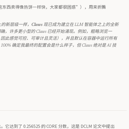
店员告诉我这东西卖得像热饼一样快，大家都很困惑”），用来折腾
之上的新层级一样，
Claws
现已成为建立在 LLM 智能体之上的全新
许多更小型的 Claws 已经开始涌现。例如，粗略浏览一
子”里，因此感觉可控、可审计且灵活），并且默认在容器中运行所有
能 100% 确定我最终的配置会是什么样子，但 Claws 绝对是 AI 技
元。它达到了 0.256525 的 CORE 分数，这是 DCLM 论文中提出