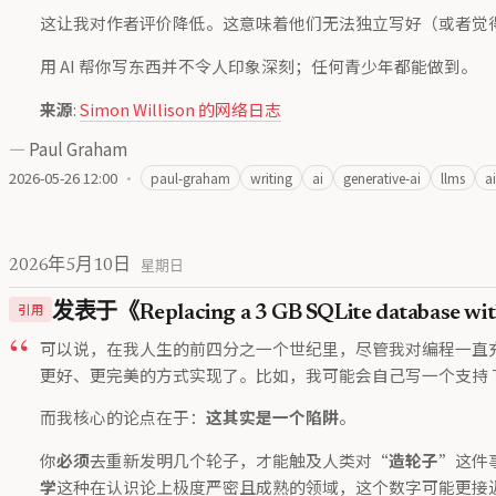
这让我对作者评价降低。这意味着他们无法独立写好（或者觉
用 AI 帮你写东西并不令人印象深刻；任何青少年都能做到。
来源
:
Simon Willison 的网络日志
—
Paul Graham
2026-05-26 12:00
·
paul-graham
writing
ai
generative-ai
llms
a
2026年5月10日
星期日
引用
发表于《Replacing a 3 GB SQLite database wi
可以说，在我人生的前四分之一个世纪里，尽管我对编程一直充满
更好、更完美的方式实现了。比如，我可能会自己写一个支持 
而我核心的论点在于：
这其实是一个陷阱
。
你
必须
去重新发明几个轮子，才能触及人类对“
造轮子
”这件
学
这种在认识论上极度严密且成熟的领域，这个数字可能更接