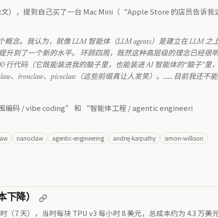
（推文），提到自己买了一台 Mac Mini（“Apple Store 的
。我认为，就像 LLM 智能体（LLM agents）是建立在 LLM 
升到了一个新的水平。 环顾四周，既然这种高层级的理念已经很明确，
 4000 行代码（它既能装进我的脑子里，也能装进 AI 智能体的“脑
law、ironclaw、picoclaw（这些前缀真让人发笑）。…… 目前我还不
 coding” 和 “智能体工程 / agentic engineeri
law
nanoclaw
agentic-engineering
andrej-karpathy
simon-willison
练成本下降）
68 小时（7 天），当时每块 TPU v3 每小时 8 美元，总成本约为 4.3 万美