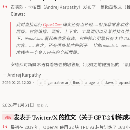
安德烈·卡帕西（Andrej Karpathy）发布了一篇微型散文
Claws
：
我对直接运行
OpenClaw
确实还有点怀疑……但我非常喜欢这个概念
层级。它将编排、调度、上下文、工具调用以及某种持久性提
下，NanoClaw 看起来非常有趣，它的核心引擎只有大约
内容。…… 总之，还有很多其他的例子——比如 nanobot、zeroc
术栈中一个令人兴奋的全新层级。
安德烈对新鲜术语有着极强的敏锐度（比如之前他提出的 “氛围编码 / vibe
—
Andrej Karpathy
2026-02-21 12:00
·
ai
generative-ai
llms
ai-agents
claws
openc
2026年1月31日
星期六
引用
发表于 Twitter/X 的推文（关于 GPT-2 训
最初在 2019 年，OpenAI 使用 32 块 TPU v3 芯片训练了 1