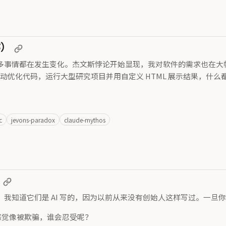
5）
多事情都在发生变化。杰文斯悖论开始显现，我对软件的需求也在大
自动优化代码，运行大型研究项目并用自定义 HTML 展示结果，什
c
jevons-paradox
claude-mythos
知道它们是 AI 写的，因为以前从来没有创始人这样写过。一旦你意
。这感觉像被欺骗，谁会忍受呢？