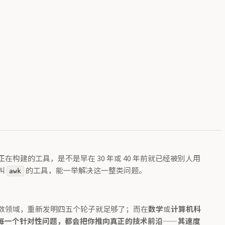
建的工具，是不是早在 30 年或 40 年前就已经被别人用
叫
的工具，能一举解决这一整类问题。
awk
数领域，重新发明四五个轮子就足够了；而在
数学
或
计算机科
每一个针对性问题，都会把你推向真正的技术前沿——其速度