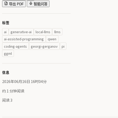
导出 PDF
智能问答
标签
ai
generative-ai
local-llms
llms
ai-assisted-programming
qwen
coding-agents
georgi-gerganov
pi
ggml
信息
2026年06月16日 16时04分
约 1 分钟阅读
阅读
3