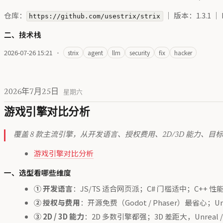
仓库：
｜ 版本：1.3.1 ｜ L
https://github.com/usestrix/strix
二、技术栈
2026-07-26 15:21
·
strix
agent
llm
security
fix
hacker
2026年7月25日
星期六
游戏引擎对比分析
覆盖 8 款主流引擎，从开发语言、授权费用、2D/3D 能
游戏引擎对比分析
一、选型看哪些维度
① 开发语言
：JS/TS 适合网页派；C# 门槛适中；C+
② 授权与费用
：开源免费（Godot / Phaser）最省心；U
③ 2D / 3D 能力
：2D 多数引擎都强；3D 差距大，Unreal / 