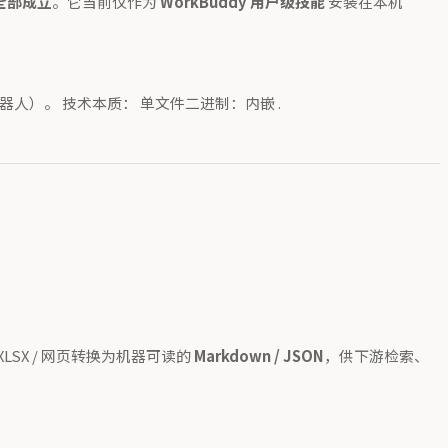
全部成立
。它当前仅作为
WorkBuddy 用户级技能
安装在本机
身不是聊天机器人）。 技术本质： 单文件二进制：内嵌 .
/ XLSX / 网页转换为机器可读的
Markdown / JSON
，供下游检索、