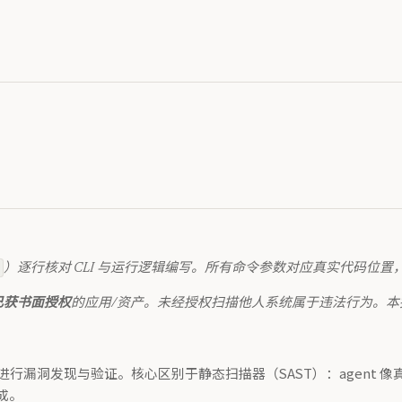
）逐行核对 CLI 与运行逻辑编写。所有命令参数对应真实代码位置
已获书面授权
的应用/资产。未经授权扫描他人系统属于违法行为。
团队对应用进行漏洞发现与验证。核心区别于静态扫描器（SAST）：agent 
成。