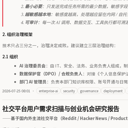
最小必要
：只发送完成任务所需的最少数据，敏感字段
越敏感越本地
：敏感度越高，处理越应留在内网 / 自
可审计
：每一次 AI 调用、数据交互、工具执行都可溯
2. 组织治理框架
技术只占三分之一，治理决定成败。建议建立三层治理结构：
2.1 组织
AI 治理委员会
：由 IT、安全、法务、业务负责人组成，制
数据保护官（DPO）/ 合规负责人
：对接《个人信息保护
部门 AI 管理员
：负责本部门知识库权限、账号开通与日常
2026-07-25 08:01
·
enterprise-ai
security
governance
deployment
社交平台用户需求扫描与创业机会研究报告
——基于国内外主流社交平台（Reddit / Hacker News / Produ