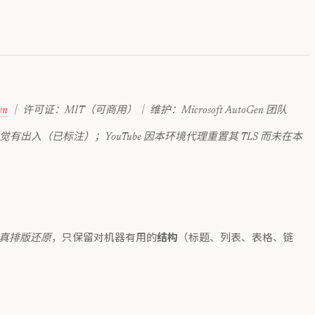
wn
｜ 许可证：MIT（可商用）｜ 维护：Microsoft AutoGen 团队
觉有出入（已标注）；YouTube 因本环境代理重置其 TLS 而未在本
真排版还原
，只保留对机器有用的
结构
（标题、列表、表格、链