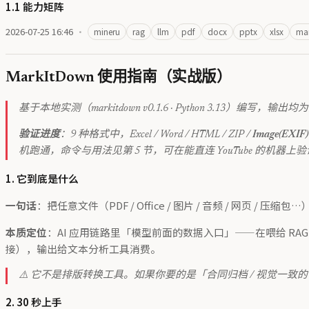
1.1 能力矩阵
2026-07-25 16:46
·
mineru
rag
llm
pdf
docx
pptx
xlsx
ma
MarkItDown 使用指南（实战版）
基于本地实测（markitdown v0.1.6 · Python 3.13）编
验证进度
：9 种格式中，Excel / Word / HTML / ZIP /
Image(EXIF)
机跑通，命令与用法见第 5 节，可在能直连 YouTube 的机器上
1. 它到底是什么
一句话
：把任意文件（PDF / Office / 图片 / 音频 / 网页 / 压缩包
本质定位
：AI 应用链路里「模型前面的数据入口」——在喂给 RAG
接），输出给文本分析工具消费。
⚠️ 它不是排版转换工具。如果你要的是「合同归档 / 视觉一致的
2. 30 秒上手