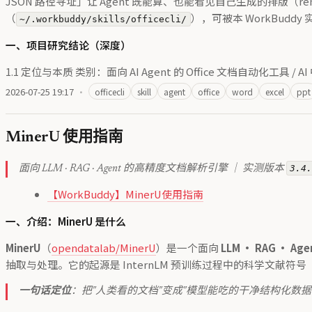
JSON 路径寻址」让 Agent 既能算、也能看见自己生成的排版（rende
（
），可被本 WorkBudd
~/.workbuddy/skills/officecli/
一、项目研究结论（深度）
1.1 定位与本质 类别：面向 AI Agent 的 Office 文档自动化工具 
2026-07-25 19:17
·
officecli
skill
agent
office
word
excel
ppt
MinerU 使用指南
3.4
面向 LLM · RAG · Agent 的高精度文档解析引擎 ｜ 实测版本
【WorkBuddy】MinerU使用指南
一、介绍：MinerU 是什么
MinerU
（
opendatalab/MinerU
）是一个面向
LLM · RAG · Ag
抽取与处理。它的起源是 InternLM 预训练过程中的科学文献
一句话定位
：把"人类看的文档"变成"模型能吃的干净结构化数据"—