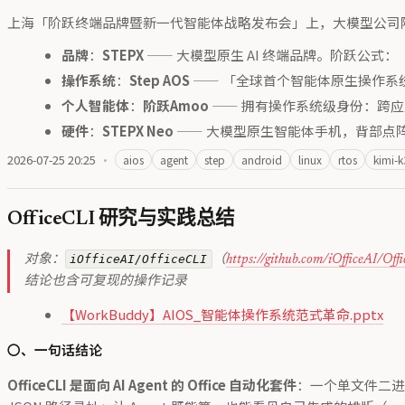
上海「阶跃终端品牌暨新一代智能体战略发布会」上，大模型公司阶
品牌
：
STEPX
—— 大模型原生 AI 终端品牌。阶跃公式：「Step 
操作系统
：
Step AOS
—— 「全球首个智能体原生操作系统」。
个人智能体
：
阶跃Amoo
—— 拥有操作系统级身份：跨
硬件
：
STEPX Neo
—— 大模型原生智能体手机，背部点阵 LE
2026-07-25 20:25
·
aios
agent
step
android
linux
rtos
kimi-k
OfficeCLI 研究与实践总结
iOfficeAI/OfficeCLI
对象：
（
https://github.com/iOfficeAI/Of
结论也含可复现的操作记录
【WorkBuddy】AIOS_智能体操作系统范式革命.pptx
〇、一句话结论
OfficeCLI 是面向 AI Agent 的 Office 自动化套件
：一个单文件二进制（