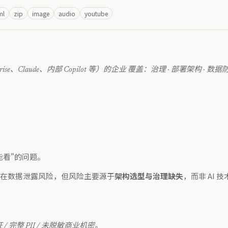
ml
zip
image
audio
youtube
rprise、Claude、内部 Copilot 等）的企业 覆盖：治理 · 部署架构 · 
能看"的问题。
存在数据泄露风险，但风险主要源于
架构选型与治理缺失
，而非 AI
 完整 PII / 未脱敏商业机密。