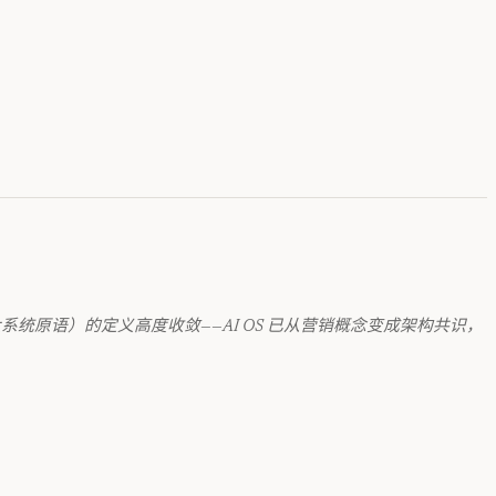
全四大系统原语）的定义高度收敛——AI OS 已从营销概念变成架构共识，