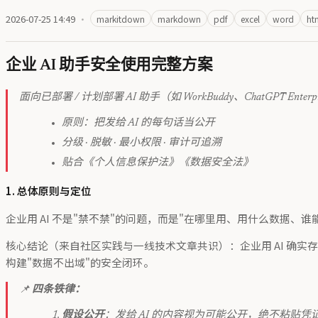
2026-07-25 14:49
·
markitdown
markdown
pdf
excel
word
ht
企业 AI 助手安全使用完整方案
面向已部署 / 计划部署 AI 助手（如 WorkBuddy、ChatGPT Ente
原则：把发给 AI 的每句话当公开
分级 · 脱敏 · 最小权限 · 审计可追溯
贴合《个人信息保护法》《数据安全法》
1. 总体原则与定位
企业用 AI 不是"禁不禁"的问题，而是"在哪里用、用什么数据、谁
核心结论（来自社区实践与一线技术文章共识）：企业用 AI 确实
构建"数据不出域"的安全闭环。
📌
四条铁律：
假设公开
：发给 AI 的内容视为可能公开，绝不粘贴凭证 /