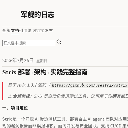
军舰的日志
全部
文档
引用
笔记
链接
发布
2026年7月26日
星期日
Strix 部署 · 架构 · 实践完整指南
https://github.com/usestrix/strix
基于
strix 1.3.1
源码（
⚠️
合规前提
：Strix 是自动化渗透测试工具，仅可用于你
拥有或
一、项目定位
Strix 是一个开源 AI 渗透测试工具，部署自主 AI agent 
现的漏洞报告而非误报堆积。面向开发与安全团队，支持 CI/CD 集