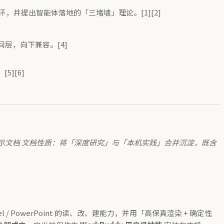
并提出智能体落地的「三堵墙」理论。[1][2]
中间层，向下兼容。[4]
5][6]
 三格式展示文档 文档性质：将「深度研究」与「本机实践」合并沉淀，既含
 / PowerPoint 的读、改、建能力，并用「高保真渲染 + 确定性