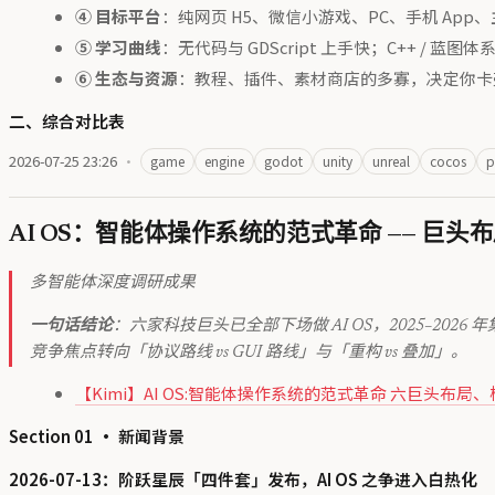
④ 目标平台
：纯网页 H5、微信小游戏、PC、手机 Ap
⑤ 学习曲线
：无代码与 GDScript 上手快；C++ / 蓝
⑥ 生态与资源
：教程、插件、素材商店的多寡，决定你卡
二、综合对比表
2026-07-25 23:26
·
game
engine
godot
unity
unreal
cocos
p
AI OS：智能体操作系统的范式革命 —— 巨
多智能体深度调研成果
一句话结论
：六家科技巨头已全部下场做 AI OS，2025–202
竞争焦点转向「协议路线 vs GUI 路线」与「重构 vs 叠加」。
【Kimi】AI OS:智能体操作系统的范式革命 六巨头布
Section 01 · 新闻背景
2026-07-13：阶跃星辰「四件套」发布，AI OS 之争进入白热化