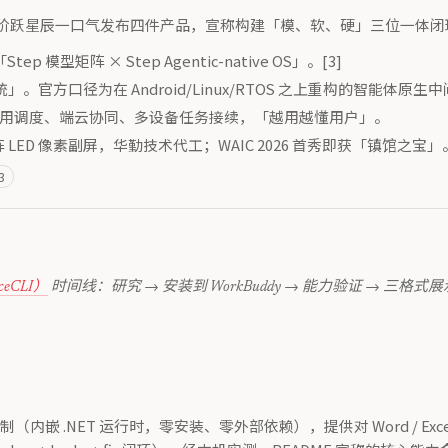
跃星辰一口气发布四件产品，宣称构建「模、软、硬」三位一体闭环，
模型矩阵 × Step Agentic-native OS」。[3]
官方口径为在 Android/Linux/RTOS 之上重构的智能体原生
应用调度、端云协同、多设备任务接续，「越用越懂用户」。
D 像素副屏，华勤技术代工；WAIC 2026 首秀即获「镇馆之宝」。[
3
ficeCLI）
时间线：研究 → 安装到 WorkBuddy → 能力验证 →
内嵌 .NET 运行时，零安装、零外部依赖），提供对 Word / Excel