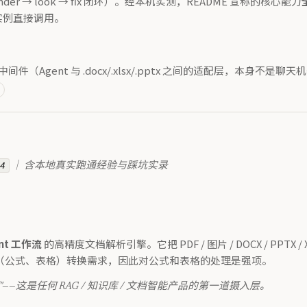
r → look → fix 闭环）。经本机实测，README 宣称的核心能力
y 实例直接调用。
/ AI 中间件（Agent 与 .docx/.xlsx/.pptx 之间的适配层，本
.4
｜ 含本地真实跑通经验与踩坑实录
ent 工作流
的高精度文档解析引擎。它把 PDF / 图片 / DOCX / PPTX 
符号（公式、表格）转换需求，因此对公式和表格的处理是强项。
—这是任何 RAG / 知识库 / 文档智能产品的第一道摄入层。