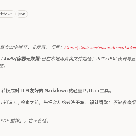
rkdown
json
写，输出均为真实命令捕获，非示意。 项目：
https://github.com/microsoft/markitdo
/
Audio(容器元数据)
已在本地用真实文件跑通；PPT / PDF 表现与直
验证。
…）转换成
对 LLM 友好的 Markdown
的轻量 Python 工具。
 / 知识库 / 检索之前，先把杂乱格式洗干净。
设计哲学
：
不追求高保
 PDF 重排」，它不合适。