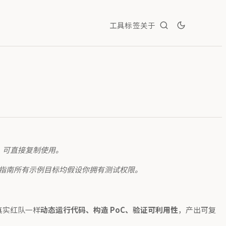
工具
标签
关于
，可直接复制使用。
本指南所有示例目标均假设你拥有测试权限。
像真实红队一样
动态运行代码、构造 PoC、验证可利用性
，产出可复