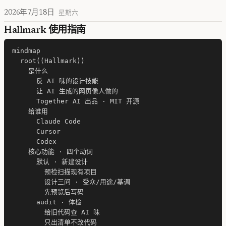
2026年7月18日
星期六
Hallmark 使用指南
mindmap

  root((Hallmark))

    是什么

      反 AI 味的设计技能

      让 AI 生成的网页像人做的

      Together AI 出品 · MIT 开源

    给谁用

      Claude Code

      Cursor

      Codex

    核心功能 · 四个动词

      默认 · 新建设计

        预检扫描现有项目

        设计三问 · 受众/用途/基调

        先预览后写码

      audit · 体检

        给旧代码查 AI 味

        只出清单不改代码
