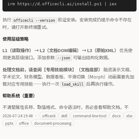
执行
验证安装。安装完成仍提示命令不存在
officecli --version
时，请打开新终端重试。
使用层级策略
L1（读取操作） → L2（文档DOM编辑） → L3（原始XML）
优先使
用更高层级接口。添加参数
可输出结构化数据。
--json
处理文档前，请查阅【专用技能模块】（文档底部）
融资演示文稿、
学术论文、财务模型、数据看板、平滑切换（Morph）动画需要先加
载对应专用技能——执行一次
后再执行操作。
load_skill
帮助系统（重要）
不清楚属性名称、取值格式、命令语法时，务必查看帮助文档，不
2026-07-24 19:48
·
officecli
skill
command-line-tool
docx
xlsx
pptx
office
document-processing