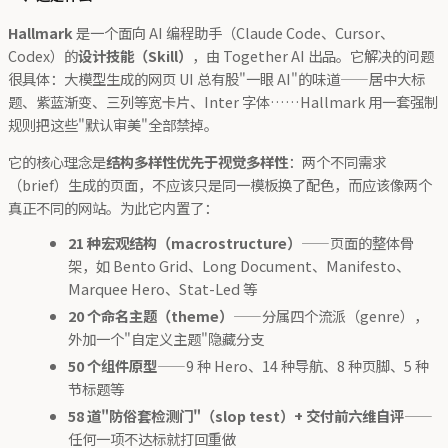
Hallmark
是一个面向 AI 编程助手（Claude Code、Cursor、
Codex）的
设计技能（Skill）
，由 Together AI 出品。它解决的问题
很具体：大模型生成的网页 UI 总有股"一眼 AI"的味道——居中大标
题、紫蓝渐变、三列等宽卡片、Inter 字体……Hallmark 用一套强制
规则把这些"默认审美"全部禁掉。
它的核心理念是
结构多样性优先于视觉多样性
：两个不同需求
（brief）生成的页面，不应该只是同一模板换了配色，而应该像两个
真正不同的网站。为此它内置了：
21 种宏观结构（macrostructure）
——页面的整体骨
架，如 Bento Grid、Long Document、Manifesto、
Marquee Hero、Stat-Led 等
20 个命名主题（theme）
——分属四个流派（genre），
外加一个"自定义主题"隐藏分支
50 个组件原型
——9 种 Hero、14 种导航、8 种页脚、5 种
节标题等
58 道"防俗套检测门"（slop test）+ 交付前六维自评
——
任何一项不达标就打回重做