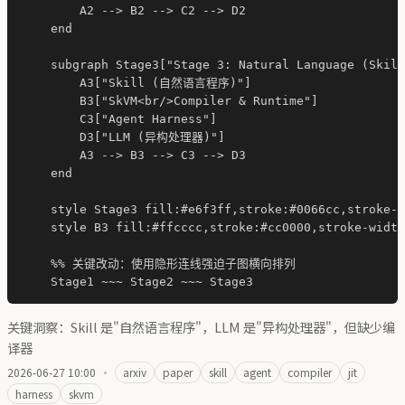
        A2 --> B2 --> C2 --> D2

    end

    subgraph Stage3["Stage 3: Natural Language (Skill
        A3["Skill (自然语言程序)"]

        B3["SkVM<br/>Compiler & Runtime"]

        C3["Agent Harness"]

        D3["LLM (异构处理器)"]

        A3 --> B3 --> C3 --> D3

    end

    style Stage3 fill:#e6f3ff,stroke:#0066cc,stroke-w
    style B3 fill:#ffcccc,stroke:#cc0000,stroke-width
    %% 关键改动：使用隐形连线强迫子图横向排列

关键洞察：Skill 是"自然语言程序"，LLM 是"异构处理器"，但缺少编
译器
2026-06-27 10:00
·
arxiv
paper
skill
agent
compiler
jit
harness
skvm