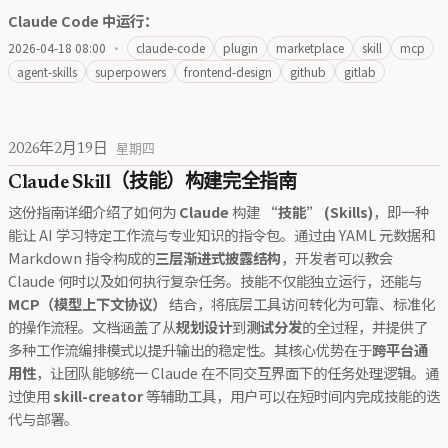
Claude Code 中运行：
2026-04-18 08:00
·
claude-code
plugin
marketplace
skill
mcp
agent-skills
superpowers
frontend-design
github
gitlab
2026年2月19日
星期四
Claude Skill（技能）构建完全指南
这份指南详细介绍了如何为
Claude
构建
“技能” (Skills)
，即一种
能让 AI 学习特定工作流与专业知识的指令包。通过由 YAML 元数据和
Markdown 指令构成的
三层渐进式披露结构
，开发者可以教会
Claude 何时以及如何执行复杂任务。技能不仅能独立运行，还能与
MCP（模型上下文协议）
结合，将底层工具访问转化为可靠、标准化
的操作流程。文档涵盖了从
规划设计
到
测试分发
的全过程，并提供了
多种工作流编排模式以提升输出的稳定性。其核心优势在于
跨平台通
用性
，让团队能够统一 Claude 在不同交互界面下的任务处理逻辑。通
过使用
skill-creator
等辅助工具，用户可以在短时间内完成技能的迭
代与部署。