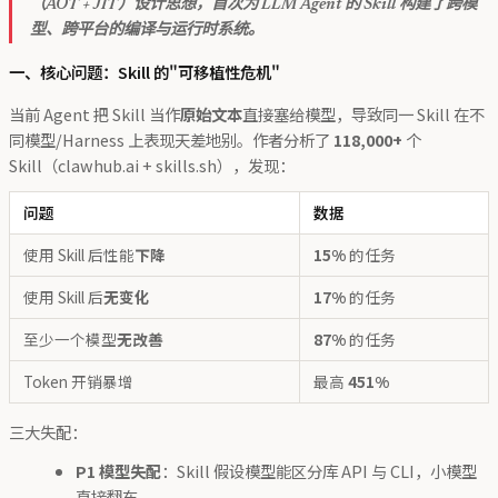
（AOT + JIT）设计思想，首次为 LLM Agent 的 Skill 构建了跨模
型、跨平台的编译与运行时系统。
一、核心问题：Skill 的"可移植性危机"
当前 Agent 把 Skill 当作
原始文本
直接塞给模型，导致同一 Skill 在不
同模型/Harness 上表现天差地别。作者分析了
118,000+
个
Skill（clawhub.ai + skills.sh），发现：
问题
数据
使用 Skill 后性能
下降
15%
的任务
使用 Skill 后
无变化
17%
的任务
至少一个模型
无改善
87%
的任务
Token 开销暴增
最高
451%
三大失配：
P1 模型失配
：Skill 假设模型能区分库 API 与 CLI，小模型
直接翻车