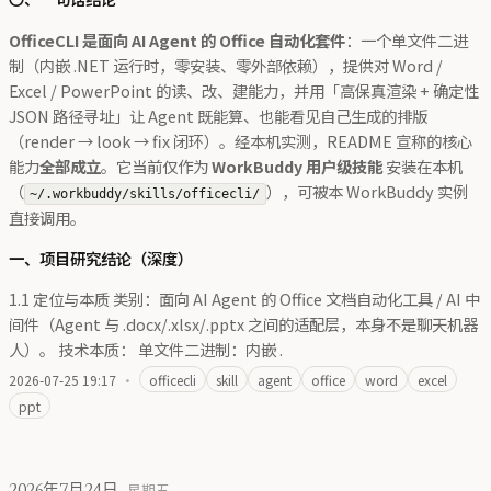
OfficeCLI 是面向 AI Agent 的 Office 自动化套件
：一个单文件二进
制（内嵌 .NET 运行时，零安装、零外部依赖），提供对 Word /
Excel / PowerPoint 的读、改、建能力，并用「高保真渲染 + 确定性
JSON 路径寻址」让 Agent 既能算、也能看见自己生成的排版
（render → look → fix 闭环）。经本机实测，README 宣称的核心
能力
全部成立
。它当前仅作为
WorkBuddy 用户级技能
安装在本机
（
），可被本 WorkBuddy 实例
~/.workbuddy/skills/officecli/
直接调用。
一、项目研究结论（深度）
1.1 定位与本质 类别：面向 AI Agent 的 Office 文档自动化工具 / AI 中
间件（Agent 与 .docx/.xlsx/.pptx 之间的适配层，本身不是聊天机器
人）。 技术本质： 单文件二进制：内嵌 .
2026-07-25 19:17
·
officecli
skill
agent
office
word
excel
ppt