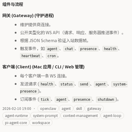
组件与流程
网关 (Gateway) (守护进程)
维护提供商连接。
公开类型化的 WS API（请求、响应、服务器推送事件）。
根据 JSON Schema 验证入站数据帧。
触发事件，如
、
、
、
、
agent
chat
presence
health
、
。
heartbeat
cron
客户端 (Client) (Mac 应用 / CLI / Web 管理)
每个客户端一条 WS 连接。
发送请求 (
、
、
、
、
health
status
send
agent
system-
)。
presence
订阅事件 (
、
、
、
)。
tick
agent
presence
shutdown
2026-02-10 19:00
·
openclaw
agent
skill
gateway
agent-runtime
system-prompt
context-management
agent-loop
pi-agent-core
workspace