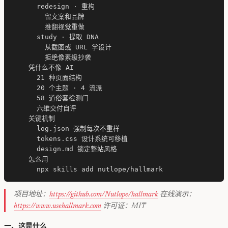
      redesign · 重构

        留文案和品牌

        推翻视觉重做

      study · 提取 DNA

        从截图或 URL 学设计

        拒绝像素级抄袭

    凭什么不像 AI

      21 种页面结构

      20 个主题 · 4 流派

      58 道俗套检测门

      六维交付自评

    关键机制

      log.json 强制每次不重样

      tokens.css 设计系统可移植

      design.md 锁定整站风格

    怎么用

项目地址：
https://github.com/Nutlope/hallmark
在线演示：
https://www.usehallmark.com
许可证：MIT
一、这是什么