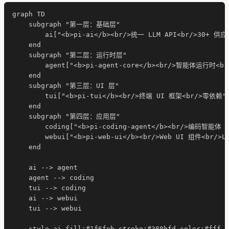
graph TD

    subgraph "第一层：基础层"

        ai["<b>pi-ai</b><br/>统一 LLM API<br/>30+ 供应
    end

    subgraph "第二层：运行时层"

        agent["<b>pi-agent-core</b><br/>智能体运行时<b
    end

    subgraph "第三层：UI 层"

        tui["<b>pi-tui</b><br/>终端 UI 框架<br/>零依赖"]
    end

    subgraph "第四层：应用层"

        coding["<b>pi-coding-agent</b><br/>编码智能体 
        webui["<b>pi-web-ui</b><br/>Web UI 组件<br/>Li
    end

    ai --> agent

    agent --> coding

    tui --> coding

    ai --> webui

    tui --> webui

    style ai fill:#1f6feb,stroke:#388bfd,color:#fff
