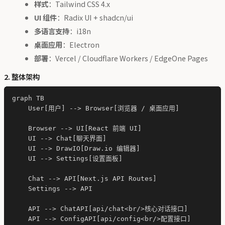
样式
：Tailwind CSS 4.x
UI 组件
：Radix UI + shadcn/ui
多语言支持
：i18n
桌面应用
：Electron
部署
：Vercel / Cloudflare Workers / EdgeOne Pages
2. 整体架构
graph TB

    User[用户] --> Browser[浏览器 / 桌面应用]

    Browser --> UI[React 前端 UI]

    UI --> Chat[聊天界面]

    UI --> DrawIO[Draw.io 编辑器]

    UI --> Settings[设置面板]

    Chat --> API[Next.js API Routes]

    Settings --> API

    API --> ChatAPI[api/chat<br/>核心对话接口]

    API --> ConfigAPI[api/config<br/>配置接口]
