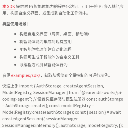
本 SDK
提供对 Pi 智能体能力的程序化访问。可用于将 Pi 嵌入其他应
用、构建自定义界面，或集成到自动化工作流中。
典型使用场景：
构建自定义界面（网页、桌面、移动端）
将智能体能力集成到现有应用
用智能体推理创建自动化流程
构建可生成子智能体的自定义工具
以编程方式测试智能体行为
参见
examples/sdk/
，获取从极简到全量控制的可运行示例。
快速上手 import { AuthStorage, createAgentSession,
ModelRegistry, SessionManager } from "@earendil-works/pi-
coding-agent"; // 设置凭证存储与模型注册器 const authStorage
= AuthStorage.create(); const modelRegistry =
ModelRegistry.create(authStorage); const { session } = await
createAgentSession({ sessionManager:
SessionManager.inMemory(), authStorage, modelRegistry, });