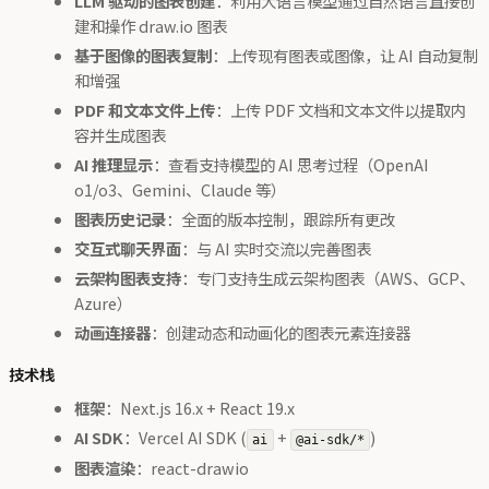
LLM 驱动的图表创建
：利用大语言模型通过自然语言直接创
建和操作 draw.io 图表
基于图像的图表复制
：上传现有图表或图像，让 AI 自动复制
和增强
PDF 和文本文件上传
：上传 PDF 文档和文本文件以提取内
容并生成图表
AI 推理显示
：查看支持模型的 AI 思考过程（OpenAI
o1/o3、Gemini、Claude 等）
图表历史记录
：全面的版本控制，跟踪所有更改
交互式聊天界面
：与 AI 实时交流以完善图表
云架构图表支持
：专门支持生成云架构图表（AWS、GCP、
Azure）
动画连接器
：创建动态和动画化的图表元素连接器
技术栈
框架
：Next.js 16.x + React 19.x
AI SDK
：Vercel AI SDK (
+
)
ai
@ai-sdk/*
图表渲染
：react-drawio