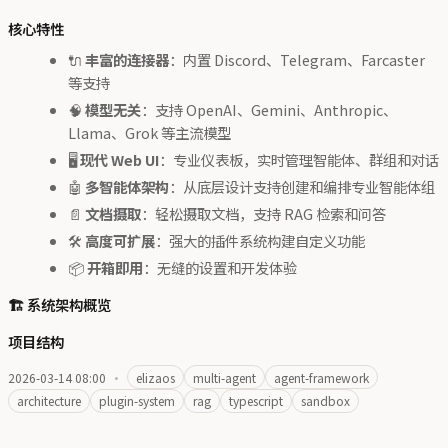
核心特性
🔌
丰富的连接器
：内置 Discord、Telegram、Farcaster
等支持
🧠
模型无关
：支持 OpenAI、Gemini、Anthropic、
Llama、Grok 等主流模型
🖥️
现代 Web UI
：专业仪表板，实时管理智能体、群组和对话
🤖
多智能体架构
：从底层设计支持创建和编排专业智能体组
📄
文档摄取
：轻松摄取文档，支持 RAG 检索和问答
🛠️
高度可扩展
：强大的插件系统构建自定义功能
📦
开箱即用
：无缝的设置和开发体验
🏗️ 系统架构概览
项目结构
2026-03-14 08:00
·
elizaos
multi-agent
agent-framework
architecture
plugin-system
rag
typescript
sandbox