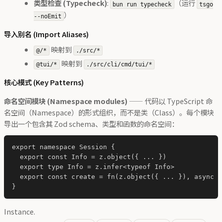
类型检查 (Typecheck)
:
（运行
bun run typecheck
tsgo
）
--noEmit
导入别名 (Import Aliases)
映射到
@/*
./src/*
映射到
@tui/*
./src/cli/cmd/tui/*
核心模式 (Key Patterns)
命名空间模块 (Namespace modules)
—— 代码以 TypeScript 命
名空间（Namespace）的形式组织，而不是类（Class）。每个模块
导出一个包含其 Zod schema、类型和函数的命名空间：
export namespace Session {

  export const Info = z.object({ ... })

  export type Info = z.infer<typeof Info>

  export const create = fn(z.object({ ... }), async (
Instance.