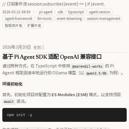
// 订阅事件流 session.subscribe((event) => { if (event.
2026-05-21 08:00
·
pi-agent
sdk
typescript
agent-session
agent-framework
llm-tools
event-streaming
session-management
智能体开发
扩展开发
2026年5月20日
星期三
基于 Pi Agent SDK 适配 OpenAI 兼容接口
通过两种方式，在 TypeScript 中使用
的 Pi
@earendil-works
Agent 框架连接本地运行的 Ollama 模型（以
为例）。
qwen3.5:9b
环境初始化
首先，初始化项目并配置为
ES Modules (ESM)
模式，以支持顶层
语法。
await