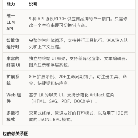
能力
说明
统一
9 种 API 协议和 30+ 供应商品牌的单一接口。只需修
LLM
改一个字符串即可切换供应商。
API
智能体
完整的智能体循环，支持并行工具执行、消息注入队
运行时
列和上下文压缩。
丰富的
独立的终端 UI 框架，支持差异化渲染、文本编辑器、
终端 UI
图片显示和浮层系统。
扩展系
80+ 扩展示例、20+ 生命周期钩子。可注册工具、命
统
令、快捷键和供应商。
Web 组
基于 Lit 的聊天 UI，支持沙箱化 Artifact 渲染
件
（HTML、SVG、PDF、DOCX 等）。
多运行
交互式终端、管道友好的打印模式，以及用于 IDE 集
模式
成的 JSONL RPC 模式。
包依赖关系图