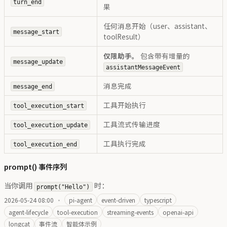
turn_end
果
任何消息开始（user、assistant、
message_start
toolResult）
仅限助手。
包含带有增量的
message_update
assistantMessageEvent
消息完成
message_end
工具开始执行
tool_execution_start
工具流式传输进度
tool_execution_update
工具执行完成
tool_execution_end
prompt() 事件序列
当你调用
时：
prompt("Hello")
2026-05-24 08:00
·
pi-agent
event-driven
typescript
agent-lifecycle
tool-execution
streaming-events
openai-api
longcat
事件流
智能体示例