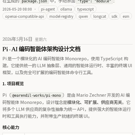
在生成的
中，手动添加
：
package.json
"type": "module"
2026-05-20 08:00
·
pi-agent
ollama
typescript
openai-compatible-api
model-registry
qwen
longcat
sdk
esm
2026年5月16日
星期六
Pi - AI 编码智能体架构设计文档
Pi 是一个模块化的 AI 编码智能体 Monorepo，使用 TypeScript 构
建。它提供统一的 LLM 抽象层、通用的智能体运行时、丰富的终端 UI
框架，以及完全可扩展的编码智能体命令行工具。
1. 项目概览
Pi（
）是由 Mario Zechner 开发的 AI 编
@earendil-works/pi-mono
码智能体 Monorepo，设计理念是
模块化、可扩展、供应商无关
。它
将多个 LLM 供应商的复杂性抽象为统一 API，提供强大的智能体运行
时和工具执行能力，并附带生产就绪的终端 UI。
核心能力