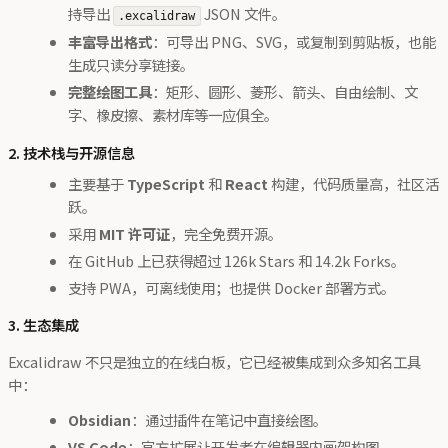
持导出
JSON 文件。
.excalidraw
丰富导出格式
：可导出 PNG、SVG，或复制到剪贴板，也能
生成只读分享链接。
完整绘图工具
：矩形、圆形、菱形、箭头、自由绘制、文
字、橡皮擦、素材库等一应俱全。
2. 技术栈与开源信息
主要基于
TypeScript
和
React
构建，代码质量高，社区活
跃。
采用
MIT 许可证
，完全免费开源。
在 GitHub 上已获得超过 126k Stars 和 14.2k Forks。
支持 PWA，可离线使用；也提供 Docker 部署方式。
3. 生态集成
Excalidraw 不只是独立的在线白板，它已经被集成到众多知名工具
中：
Obsidian
：通过插件在笔记中直接绘图。
VS Code
：官方扩展让开发者在编辑器内画架构图。