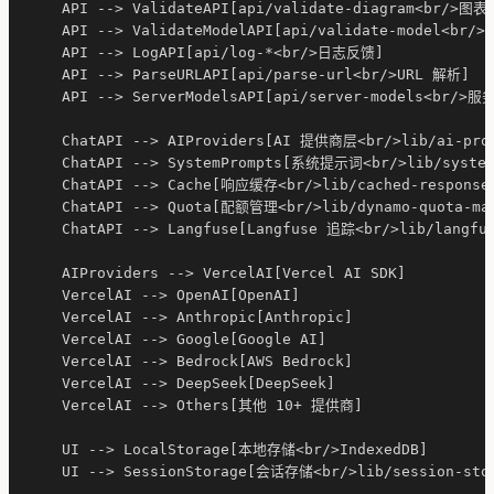
    API --> ValidateAPI[api/validate-diagram<br/>图表
    API --> ValidateModelAPI[api/validate-model<br/
    API --> LogAPI[api/log-*<br/>日志反馈]

    API --> ParseURLAPI[api/parse-url<br/>URL 解析]

    API --> ServerModelsAPI[api/server-models<br/>服
    ChatAPI --> AIProviders[AI 提供商层<br/>lib/ai-prov
    ChatAPI --> SystemPrompts[系统提示词<br/>lib/system-
    ChatAPI --> Cache[响应缓存<br/>lib/cached-responses
    ChatAPI --> Quota[配额管理<br/>lib/dynamo-quota-man
    ChatAPI --> Langfuse[Langfuse 追踪<br/>lib/langfus
    AIProviders --> VercelAI[Vercel AI SDK]

    VercelAI --> OpenAI[OpenAI]

    VercelAI --> Anthropic[Anthropic]

    VercelAI --> Google[Google AI]

    VercelAI --> Bedrock[AWS Bedrock]

    VercelAI --> DeepSeek[DeepSeek]

    VercelAI --> Others[其他 10+ 提供商]

    UI --> LocalStorage[本地存储<br/>IndexedDB]

    UI --> SessionStorage[会话存储<br/>lib/session-stor