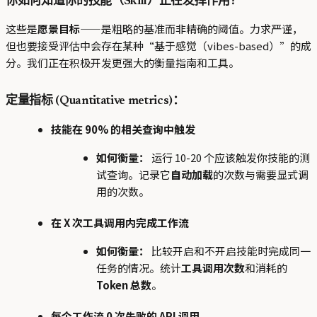
你如何知道你的技能（Skill）正在发挥作用？
这些是
愿景目标
——是粗略的基准而非精确的阈值。力求严谨，
但也要接受评估中会存在某种“基于感觉（vibes-based）”的成
分。我们正在积极开发更强大的衡量指南和工具。
定量指标 (Quantitative metrics)：
技能在 90% 的相关查询中触发
如何衡量：
运行 10-20 个应该触发你技能的测
试查询。记录它
自动加载
的次数与需要显式调
用的次数。
在 X 次工具调用内完成工作流
如何衡量：
比较开启和不开启技能时完成同一
任务的情况。统计
工具调用次数
和消耗的
Token 总数
。
每个工作流 0 次失败的 API 调用