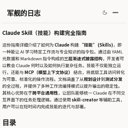
军舰的日志
Claude Skill（技能）构建完全指南
这份指南详细介绍了如何为
Claude
构建
“技能” (Skills)
，即
一种能让 AI 学习特定工作流与专业知识的指令包。通过由 YAML
元数据和 Markdown 指令构成的
三层渐进式披露结构
，开发者可
以教会 Claude 何时以及如何执行复杂任务。技能不仅能独立运
行，还能与
MCP（模型上下文协议）
结合，将底层工具访问转化
为可靠、标准化的操作流程。文档涵盖了从
规划设计
到
测试分发
的全过程，并提供了多种工作流编排模式以提升输出的稳定性。
其核心优势在于
跨平台通用性
，让团队能够统一 Claude 在不同交
互界面下的任务处理逻辑。通过使用
skill-creator
等辅助工具，
用户可以在短时间内完成技能的迭代与部署。
目录