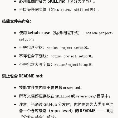
必须准确命名为
SKILL.md
（区分大小写）。
不接受任何变体（如
、
等）。
SKILL.MD
skill.md
技能文件夹命名：
使用
kebab-case
（短横线隔开式）：
notion-project-
✅。
setup
不得包含空格：
❌。
Notion Project Setup
不得包含下划线：
❌。
notion_project_setup
不得包含大写字母：
❌。
NotionProjectSetup
禁止包含 README.md：
技能文件夹内部
不要包含
。
README.md
所有文档都应存放在
或
目录中。
SKILL.md
references/
注意：当通过 GitHub 分发时，你仍需要为人类用户准
备一个
仓库级别（repo-level）的 README
—— 详见
“分发与共享”部分。