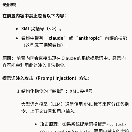
安全限制
在前置内容中禁止包含以下内容：
XML 尖括号（< >）
。
名称中带有
“claude”
或
“anthropic”
前缀的技能
（这些属于保留名称）。
原因：
前置内容会直接出现在 Claude 的
系统提示词
中。恶意内
容可能会利用此处注入非法指令。
提示词注入攻击（Prompt Injection）方法：
结构化指令的“越狱”：XML 尖括号
大型语言模型（LLM）通常使用 XML 标签来区分任务指
令、上下文背景和用户输入。
攻击原理
：如果系统提示词模板是
<context>
，而用户输入的字符
{{user_input}}</context>