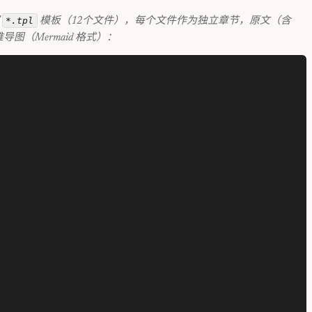
*.tpl
部
模板（12个文件），每个文件作为独立章节，原文（含
导图（Mermaid 格式）：