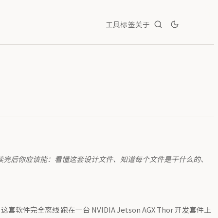
工具
标签
关于
读完后你应该能：看懂这套设计文件、知道每个文件是干什么的、
线 跑在一台 NVIDIA Jetson AGX Thor 开发套件上