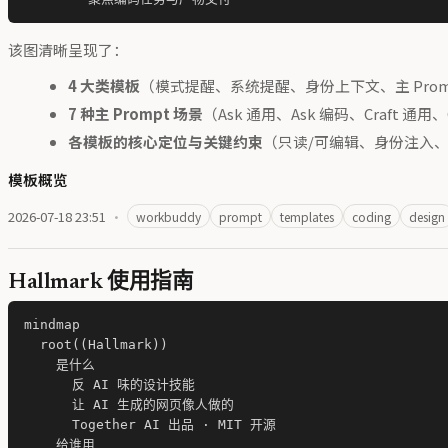
该图清晰呈现了：
4 大类模板
（模式提醒、系统提醒、身份上下文、主 Prom
7 种主 Prompt 场景
（Ask 通用、Ask 编码、Craft 通
各模板的核心定位与关键约束
（只读/可编辑、身份注入
模板概览
2026-07-18 23:51
·
workbuddy
prompt
templates
coding
design
Hallmark 使用指南
mindmap

  root((Hallmark))

    是什么

      反 AI 味的设计技能

      让 AI 生成的网页像人做的

      Together AI 出品 · MIT 开源

    给谁用
