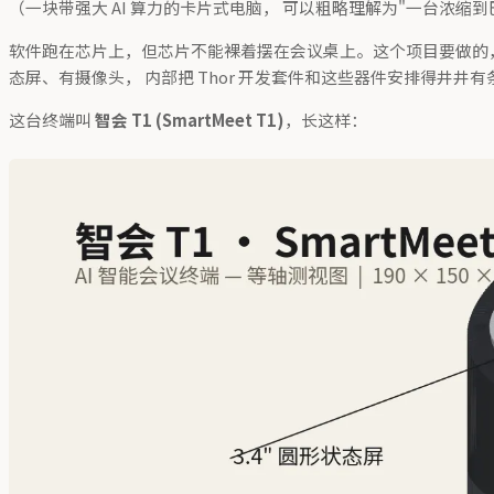
（一块带强大 AI 算力的卡片式电脑， 可以粗略理解为"一台浓缩到
软件跑在芯片上，但芯片不能裸着摆在会议桌上。这个项目要做的
态屏、有摄像头， 内部把 Thor 开发套件和这些器件安排得井井有
这台终端叫
智会 T1 (SmartMeet T1)
，长这样：