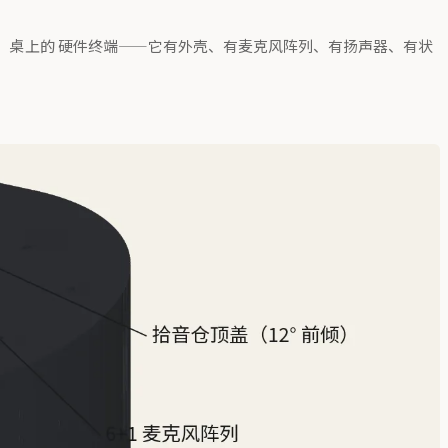
内）桌上的 硬件终端——它有外壳、有麦克风阵列、有扬声器、有状