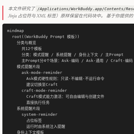
/Applications/WorkBuddy.app/Contents/Res
本文件研究了
Jinja 占位符与 XML 标签）原样保留在代码块中。 基于你提供的 
mindmap

  root((WorkBuddy Prompt 模板))

    分类与概览

      共12个模板

      分类：模式提醒 / 系统提醒 / 身份上下文 / 主Prompt

      主Prompt分4个场景：Ask·编码 / Ask·通用 / Craft·编码
    模式提醒片段

      ask-mode-reminder

        Ask模式硬性规则：只读·不编辑·不运行命令

        建议切换至Craft

      craft-mode-reminder

        Craft模式能力激活：可自由编辑与创建文件

        直接执行任务

    系统提醒片段

      system-reminder

        占位标签

        运行时由系统注入提醒

    身份上下文模板
