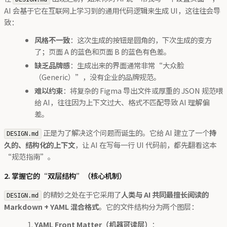
AI 会基于它在互联网上学习到的通用代码逻辑来生成 UI，这往往会导
致：
风格不一致
：这次生成的按钮是圆角的，下次生成的变方
了；页面 A 的蓝色和页面 B 的蓝色有色差。
缺乏品牌感
：生成出来的界面通常非常“大众脸
（Generic）”，没有企业的品牌规范。
难以约束
：将复杂的 Figma 导出文件或厚重的 JSON 规范喂
给 AI，往往因为上下文过大、格式不匹配导致 AI 理解偏
差。
正是为了解决这个问题而诞生的。它给 AI 建立了一个
持
DESIGN.md
久的、结构化的上下文
，让 AI 在写每一行 UI 代码前，都先翻看这本
“规范指南”。
2. 掌握它的“双层结构”（核心机制）
的精妙之处在于它采用了
人类与 AI 共同最擅长阅读的
DESIGN.md
Markdown + YAML 混合格式
。它的文件结构分为两个图层：
YAML Front Matter（机器可读层）
：