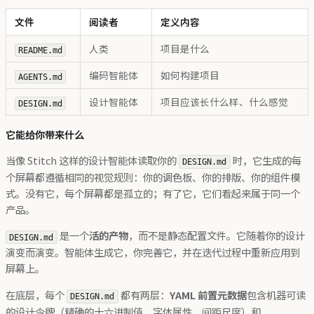
文件
阅读者
定义内容
人类
项目是什么
README.md
编码智能体
如何构建项目
AGENTS.md
设计智能体
项目应该长什么样、什么感觉
DESIGN.md
它能给你带来什么
当像 Stitch 这样的设计智能体读取你的
时，它生成的每
DESIGN.md
个屏幕都遵循相同的视觉规则：你的调色板、你的排版、你的组件模
式。没有它，每个屏幕都是孤立的；有了它，它们看起来属于同一个
产品。
是一个
活的产物
，而不是静态配置文件。它随着你的设计
DESIGN.md
演变而演变。智能体生成它，你完善它，并在迭代过程中重新应用到
屏幕上。
在底层，每个
都有两层：
YAML 前置元数据
包含机器可读
DESIGN.md
的设计令牌（精确的十六进制值、字体属性、间距尺度）和