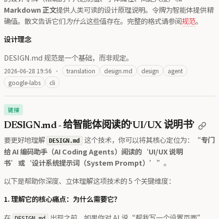
Markdown 正文
提供人类可读的设计原理说明。令牌为智能体提供精
确值。散文告诉它们
为什么
这些值存在。完整的格式请参阅
规范
。
设计理念
DESIGN.md 规范是一个基础，而非规定。
2026-06-28 19:56
·
translation
design.md
design
agent
google-labs
cli
链接
DESIGN.md - 给智能体阅读的‘UI/UX 说明书’
要更好地理解
这个技术，你可以将其核心定位为：
“专门
DESIGN.md
给 AI 编码助手（AI Coding Agents）阅读的‘UI/UX 说明
书’或‘设计系统提示词（System Prompt）’”
。
以下是帮助你深度、立体理解这项技术的 5 个关键维度：
1. 理解它的核心痛点：为什么需要它？
在
出现之前，如果你对 AI 说“帮我写一个设置页面”，
DESIGN.md