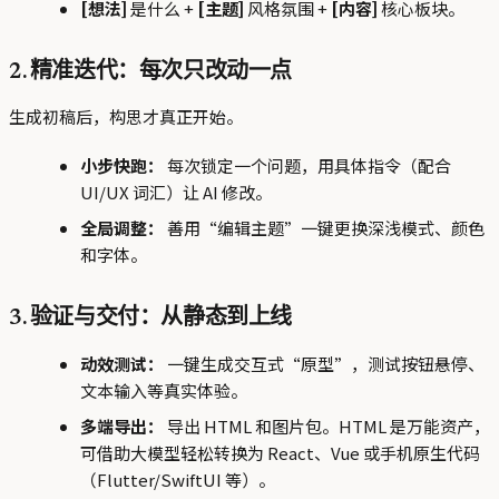
[想法]
是什么 +
[主题]
风格氛围 +
[内容]
核心板块。
2. 精准迭代：每次只改动一点
生成初稿后，构思才真正开始。
小步快跑：
每次锁定一个问题，用具体指令（配合
UI/UX 词汇）让 AI 修改。
全局调整：
善用“编辑主题”一键更换深浅模式、颜色
和字体。
3. 验证与交付：从静态到上线
动效测试：
一键生成交互式“原型”，测试按钮悬停、
文本输入等真实体验。
多端导出：
导出 HTML 和图片包。HTML 是万能资产，
可借助大模型轻松转换为 React、Vue 或手机原生代码
（Flutter/SwiftUI 等）。