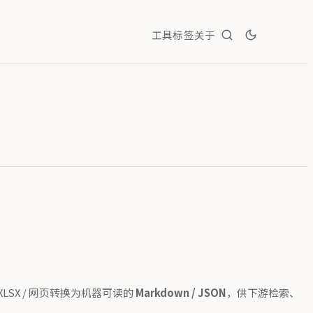
工具
标签
关于
/ XLSX / 网页转换为机器可读的
Markdown / JSON
，供下游检索、