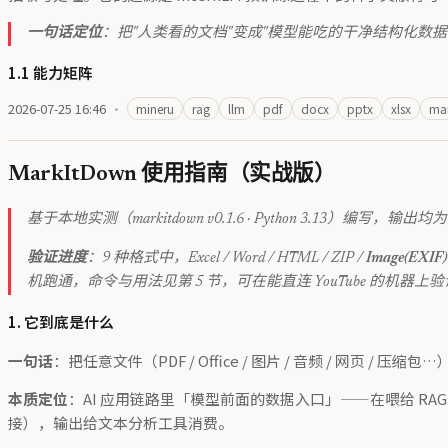
一句话定位
：把"人类看的文档"变成"模型能吃的干净结构化数据"—
1.1 能力矩阵
2026-07-25 16:46
·
mineru
rag
llm
pdf
docx
pptx
xlsx
ma
MarkItDown 使用指南（实战版）
基于本地实测（markitdown v0.1.6 · Python 3.13）编
验证进度
：9 种格式中，Excel / Word / HTML / ZIP /
Image(EXIF)
机跑通，命令与用法见第 5 节，可在能直连 YouTube 的机器上
1. 它到底是什么
一句话
：把任意文件（PDF / Office / 图片 / 音频 / 网页 / 压缩包
本质定位
：AI 应用链路里「模型前面的数据入口」——在喂给 RAG
接），输出给文本分析工具消费。