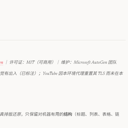
wn
｜ 许可证：MIT（可商用）｜ 维护：Microsoft AutoGen 团队
觉有出入（已标注）；YouTube 因本环境代理重置其 TLS 而未在本
真排版还原
，只保留对机器有用的
结构
（标题、列表、表格、链