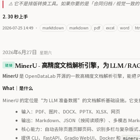
⚠️ 它不是排版转换工具。如果你要的是「合同归档 / 视觉一致的
2. 30 秒上手
2026-07-25 14:49
·
markitdown
markdown
pdf
excel
word
ht
2026年6月27日
星期六
链接
MinerU - 高精度文档解析引擎，为 LLM / RAG
MinerU
是 OpenDataLab 开源的一款高精度文档解析引擎，能把 PD
What｜是什么
MinerU 的定位是“为 LLM 准备数据”的文档解析基础设施
输入：PDF、图片、DOCX、PPTX、XLSX、网页
输出：Markdown、JSON（按阅读顺序）、多模态 Ma
核心能力：自动去除页眉页脚页码、识别多栏与复杂版式、提取表格
提供 CLI、FastAPI、Gradio WebUI、Docker 和
mineru