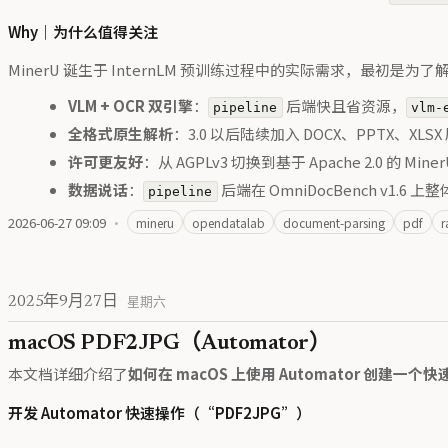
Why｜为什么值得关注
MinerU 诞生于 InternLM 预训练过程中的实际需求，
VLM + OCR 双引擎
：
后端快且省资源，
pipeline
vlm-
全格式原生解析
：3.0 以后陆续加入 DOCX、PPTX、X
许可更友好
：从 AGPLv3 切换到基于 Apache 2.0 的 Min
数据说话
：
后端在 OmniDocBench v1.6 上整
pipeline
2026-06-27 09:09
·
mineru
opendatalab
document-parsing
pdf
r
2025年9月27日
星期六
macOS PDF2JPG（Automator）
本文档详细介绍了
如何在 macOS 上使用 Automator 创建一个
开发 Automator 快速操作（“PDF2JPG”）