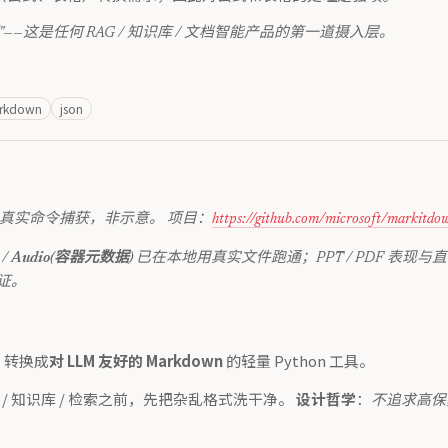
—这是任何 RAG / 知识库 / 文档智能产品的第一道摄入层。
rkdown
json
写，输出均为真实命令捕获，非示意。 项目：
https://github.com/microsoft/markitdo
/
Audio(容器元数据)
已在本地用真实文件跑通；PPT / PDF 表现与直
验证。
…）转换成
对 LLM 友好的 Markdown
的轻量 Python 工具。
 / 知识库 / 检索之前，先把杂乱格式洗干净。
设计哲学
：
不追求高保