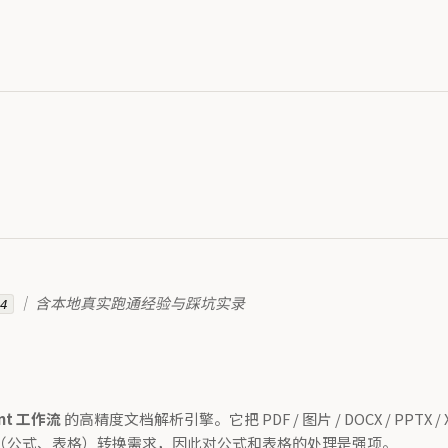
.4
｜ 含本地真实跑通经验与踩坑实录
ent 工作流
的高精度文档解析引擎。它把 PDF / 图片 / DOCX / PPTX 
符号（公式、表格）转换需求，因此对公式和表格的处理是强项。