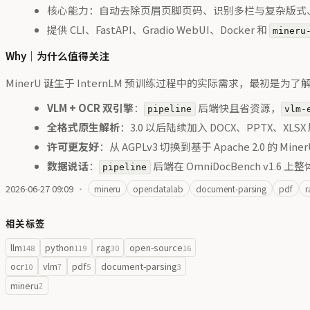
核心能力：自动去除页眉页脚页码、识别多栏与复杂版式、提取表格
提供 CLI、FastAPI、Gradio WebUI、Docker 和
mineru
Why｜为什么值得关注
MinerU 诞生于 InternLM 预训练过程中的实际需求，
VLM + OCR 双引擎
：
后端快且省资源，
pipeline
vlm-
全格式原生解析
：3.0 以后陆续加入 DOCX、PPTX、X
许可更友好
：从 AGPLv3 切换到基于 Apache 2.0 的 Min
数据说话
：
后端在 OmniDocBench v1.6 上整
pipeline
2026-06-27 09:09
·
mineru
opendatalab
document-parsing
pdf
r
相关标签
llm
python
rag
open-source
148
119
30
16
ocr
vlm
pdf
document-parsing
10
7
5
3
mineru
2