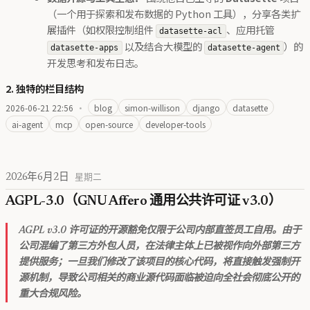
（一个用于探索和发布数据的 Python 工具），分享各类扩
展插件（如权限控制组件
、应用托管
datasette-acl
以及结合大模型的
）的
datasette-apps
datasette-agent
开发思考和发布日志。
2. 独特的栏目结构
2026-06-21 22:56
·
blog
simon-willison
django
datasette
ai-agent
mcp
open-source
developer-tools
2026年6月2日
星期二
AGPL-3.0（GNU Affero 通用公共许可证 v3.0）
AGPL v3.0 许可证的开源豁免仅限于公司内部直签员工自用。由于
公司混编了第三方外包人员，在法律主体上已被视作向外部第三方
提供服务；一旦我们修改了该项目的核心代码，将直接触发强制开
源机制，导致公司相关的商业源代码面临被迫向全社会彻底公开的
重大合规风险。