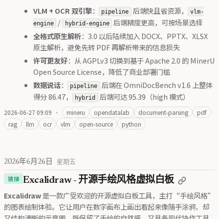
VLM + OCR 双引擎
：
后端快且省资源，
pipeline
vlm-
/
后端精度更高，可按场景选择
engine
hybrid-engine
全格式原生解析
：3.0 以后陆续加入 DOCX、PPTX、XLSX
原生解析，避免先转 PDF 再解析带来的信息损失
许可更友好
：从 AGPLv3 切换到基于 Apache 2.0 的 MinerU
Open Source License，降低了商业部署门槛
数据说话
：
后端在 OmniDocBench v1.6 上整体
pipeline
得分 86.47，
后端可达 95.39（high 模式）
hybrid
2026-06-27 09:09
·
mineru
opendatalab
document-parsing
pdf
rag
llm
ocr
vlm
open-source
python
2026年6月26日
星期五
链接
Excalidraw - 开源手绘风格虚拟白板
Excalidraw
是一款广受欢迎的开源虚拟白板工具，主打“手绘风格”
的图表绘制体验。它让用户在数字画布上画出看起来像随手涂鸦、却
又结构清晰的示意图，既保留了手绘的自然感，又具备现代协作工具