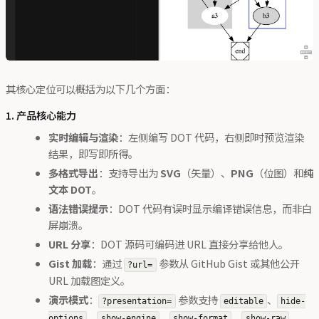
其核心定位可以概括为以下几个方面：
1. 产品核心能力
实时编辑与渲染
：左侧编写 DOT 代码，右侧即时预览渲染
结果，即写即所得。
多格式导出
：支持导出为
SVG
（矢量）、
PNG
（位图）和
纯
文本 DOT
。
语法错误提示
：DOT 代码有误时显示编译错误信息，而非白
屏崩溃。
URL 分享
：DOT 源码可编码进 URL 直接分享给他人。
Gist 加载
：通过
参数从 GitHub Gist 或其他公开
?url=
URL 加载图定义。
演示模式
：
参数支持
、
?presentation=
editable
hide-
、
、
、
、
options
show-engine
show-format
show-raw