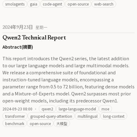
smolagents
gaia
code-agent
open-source
web-search
2024年9月23日
星期一
Qwen2 Technical Report
Abstract(摘要)
This report introduces the Qwen2 series, the latest addition
to our large language models and large multimodal models.
We release a comprehensive suite of foundational and
instruction-tuned language models, encompassing a
parameter range from 0.5 to 72 billion, featuring dense models
and a Mixture-of-Experts model. Qwen2 surpasses most prior
open-weight models, including its predecessor Qwen1.
2024-09-23 08:00
·
qwen2
large-language-model
moe
transformer
grouped-query-attention
multilingual
long-context
benchmark
open-source
大模型