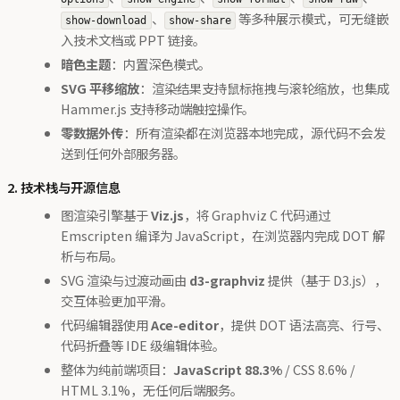
、
等多种展示模式，可无缝嵌
show-download
show-share
入技术文档或 PPT 链接。
暗色主题
：内置深色模式。
SVG 平移缩放
：渲染结果支持鼠标拖拽与滚轮缩放，也集成
Hammer.js 支持移动端触控操作。
零数据外传
：所有渲染都在浏览器本地完成，源代码不会发
送到任何外部服务器。
2. 技术栈与开源信息
图渲染引擎基于
Viz.js
，将 Graphviz C 代码通过
Emscripten 编译为 JavaScript，在浏览器内完成 DOT 解
析与布局。
SVG 渲染与过渡动画由
d3-graphviz
提供（基于 D3.js），
交互体验更加平滑。
代码编辑器使用
Ace-editor
，提供 DOT 语法高亮、行号、
代码折叠等 IDE 级编辑体验。
整体为纯前端项目：
JavaScript 88.3%
/ CSS 8.6% /
HTML 3.1%，无任何后端服务。