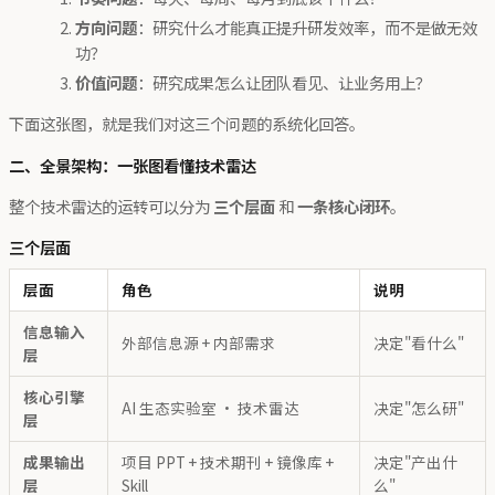
方向问题
：研究什么才能真正提升研发效率，而不是做无效
功？
价值问题
：研究成果怎么让团队看见、让业务用上？
下面这张图，就是我们对这三个问题的系统化回答。
二、全景架构：一张图看懂技术雷达
整个技术雷达的运转可以分为
三个层面
和
一条核心闭环
。
三个层面
层面
角色
说明
信息输入
外部信息源 + 内部需求
决定"看什么"
层
核心引擎
AI 生态实验室 · 技术雷达
决定"怎么研"
层
成果输出
项目 PPT + 技术期刊 + 镜像库 +
决定"产出什
层
Skill
么"