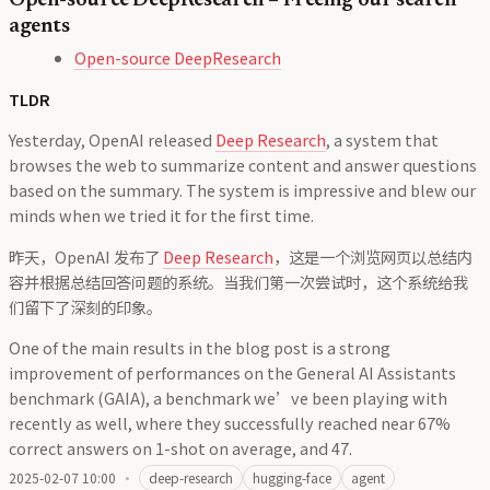
Open-source DeepResearch – Freeing our search
agents
Open-source DeepResearch
TLDR
Yesterday, OpenAI released
Deep Research
, a system that
browses the web to summarize content and answer questions
based on the summary. The system is impressive and blew our
minds when we tried it for the first time.
昨天，OpenAI 发布了
Deep Research
，这是一个浏览网页以总结内
容并根据总结回答问题的系统。当我们第一次尝试时，这个系统给我
们留下了深刻的印象。
One of the main results in the blog post is a strong
improvement of performances on the General AI Assistants
benchmark (GAIA), a benchmark we’ve been playing with
recently as well, where they successfully reached near 67%
correct answers on 1-shot on average, and 47.
2025-02-07 10:00
·
deep-research
hugging-face
agent