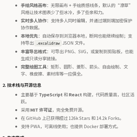
手绘风格画布
：无限画布 + 手绘质感线条，默认的“潦草”
风格让技术图表少了些冰冷，多了些亲和力。
实时多人协作
：支持多人同时编辑，并通过端到端加密保护
协作数据。
本地优先
：自动保存到浏览器本地，断网也能继续绘制；支
持导出
JSON 文件。
.excalidraw
丰富导出格式
：可导出 PNG、SVG，或复制到剪贴板，也能
生成只读分享链接。
完整绘图工具
：矩形、圆形、菱形、箭头、自由绘制、文
字、橡皮擦、素材库等一应俱全。
2. 技术栈与开源信息
主要基于
TypeScript
和
React
构建，代码质量高，社区活
跃。
采用
MIT 许可证
，完全免费开源。
在 GitHub 上已获得超过 126k Stars 和 14.2k Forks。
支持 PWA，可离线使用；也提供 Docker 部署方式。