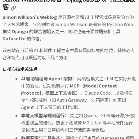
Simon Willison 的博客 - Django创始人、AI工程极
客
Simon Willison's Weblog
是开源社区和 AI 工程领域极具影响力的
个人技术博客。它的创办者 Simon Willison 是著名的 Python Web
框架
Django 的联合创始人
之一，同时也是开源数据分析工具
Datasette
的作者。
该网站在当前的 AI 和软件工程生态中具有风向标式的地位，其核心内
容和特点可以概括为以下几个方面：
1. 核心技术关注点
AI 辅助编程与 Agent 架构：
网站密集关注 LLM 在实际开发
中的落地，近期频繁探讨
MCP（Model Context
Protocol，模型上下文协议）
、Claude Code、以及将安
全与权限控制（如 Auth Gateway、沙箱隔离）剥离出
Agent 上下文窗口的工程实践。
本地大模型与端侧运行：
关注如 Qwen、GLM 等开源/开放
权重模型的迭代，热衷于测试像 M2 Ultra 等本地硬件运行
量化模型用于日常编码和工作流的实际表现。
数据开源与工具生态：
围绕他自己主导的
Datasette
项目