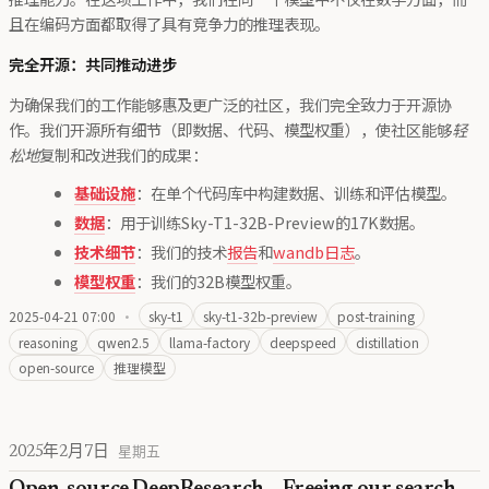
且在编码方面都取得了具有竞争力的推理表现。
完全开源：共同推动进步
为确保我们的工作能够惠及更广泛的社区，我们完全致力于开源协
作。我们开源所有细节（即数据、代码、模型权重），使社区能够
轻
松地
复制和改进我们的成果：
基础设施
：在单个代码库中构建数据、训练和评估模型。
数据
：用于训练Sky-T1-32B-Preview的17K数据。
技术细节
：我们的技术
报告
和
wandb日志
。
模型权重
：我们的32B模型权重。
2025-04-21 07:00
·
sky-t1
sky-t1-32b-preview
post-training
reasoning
qwen2.5
llama-factory
deepspeed
distillation
open-source
推理模型
2025年2月7日
星期五