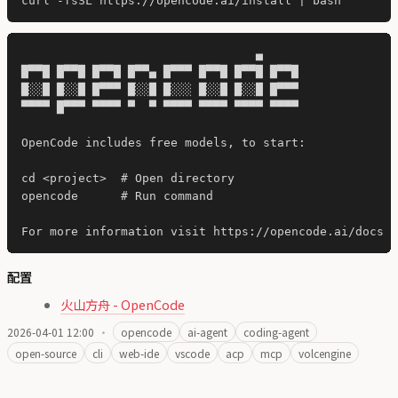
                                 ▄

█▀▀█ █▀▀█ █▀▀█ █▀▀▄ █▀▀▀ █▀▀█ █▀▀█ █▀▀█

█░░█ █░░█ █▀▀▀ █░░█ █░░░ █░░█ █░░█ █▀▀▀

▀▀▀▀ █▀▀▀ ▀▀▀▀ ▀  ▀ ▀▀▀▀ ▀▀▀▀ ▀▀▀▀ ▀▀▀▀

OpenCode includes free models, to start:

cd <project>  # Open directory

opencode      # Run command

配置
火山方舟 - OpenCode
2026-04-01 12:00
·
opencode
ai-agent
coding-agent
open-source
cli
web-ide
vscode
acp
mcp
volcengine