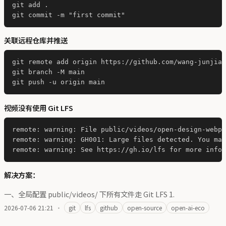
git add .

关联远程仓库并推送
git remote add origin https://github.com/wang-junjian
git branch -M main

视频没有使用 Git LFS
remote: warning: File public/videos/open-design-webpr
remote: warning: GH001: Large files detected. You may
解决方案：
一、全局配置 public/videos/ 下所有文件走 Git LFS 1.
2026-07-06 21:21
·
git
lfs
github
open-source
open-ai-eco