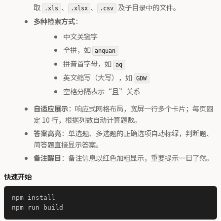
取
、
、
及子目录中的文件。
.xls
.xlsx
.csv
多种检索方式
：
中文关键字
全拼，如
anquan
拼音首字母，如
aq
英文缩写（大写），如
GDW
空格分隔表示“且”关系
自适应展示
：响应式网格布局，宽屏一行多个卡片；每页固
定 10 行，根据列数自动计算题数。
答案高亮
：单选题、多选题的正确选项自动标绿，判断题、
简答题直接显示答案。
备注醒目
：备注信息以红色加粗显示，重要提示一目了然。
快速开始
npm install
