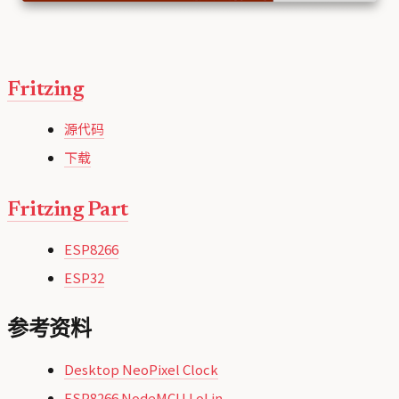
Fritzing
源代码
下载
Fritzing Part
ESP8266
ESP32
参考资料
Desktop NeoPixel Clock
ESP8266 NodeMCU LoLin