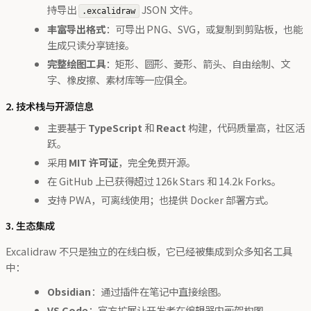
持导出
JSON 文件。
.excalidraw
丰富导出格式
：可导出 PNG、SVG，或复制到剪贴板，也能
生成只读分享链接。
完整绘图工具
：矩形、圆形、菱形、箭头、自由绘制、文
字、橡皮擦、素材库等一应俱全。
2. 技术栈与开源信息
主要基于
TypeScript
和
React
构建，代码质量高，社区活
跃。
采用
MIT 许可证
，完全免费开源。
在 GitHub 上已获得超过 126k Stars 和 14.2k Forks。
支持 PWA，可离线使用；也提供 Docker 部署方式。
3. 生态集成
Excalidraw 不只是独立的在线白板，它已经被集成到众多知名工具
中：
Obsidian
：通过插件在笔记中直接绘图。
VS Code
：官方扩展让开发者在编辑器内画架构图。