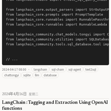
from langchain_core.output_parsers import StrOutputPa
from langchain_core.prompts import PromptTemplate

from langchain_core.runnables import RunnablePassthro
from langchain_core.runnables import RunnableLambda

from langchain_community.chat_models.tongyi import Ch
from langchain_community.utilities import SQLDatabase

from langchain_community.tools.sql_database.tool impo
2024-04-17 08:00
·
langchain
sql-chain
sql-agent
text2sql
chattongyi
sqlite
llm
database
2024年4月16日
星期二
LangChain : Tagging and Extraction Using OpenAI
functions