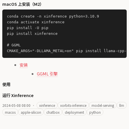
macOS 上安装（M2）
conda create -n xinference python=3.10.9

conda activate xinference

pip install -U pip

pip install xinference

# GGML

安装
GGML 引擎
使用
运行 Xinference
2024-05-08 08:00
·
xinference
xorbits-inference
model-serving
llm
macos
apple-silicon
chatbox
deployment
python