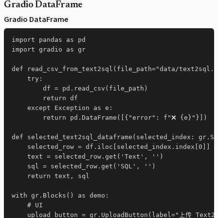
Gradio DataFrame
Gradio DataFrame
import pandas as pd

import gradio as gr

def read_csv_from_text2sql(file_path="data/text2sql.c
    try:

        df = pd.read_csv(file_path)

        return df

    except Exception as e:

        return pd.DataFrame([{"error": f"❌ {e}"}])

def selected_text2sql_dataframe(selected_index: gr.Se
    selected_row = df.iloc[selected_index.index[0]]

    text = selected_row.get('Text', '')

    sql = selected_row.get('SQL', '')

    return text, sql

with gr.Blocks() as demo:

    # UI

    upload_button = gr.UploadButton(label="上传 Text2