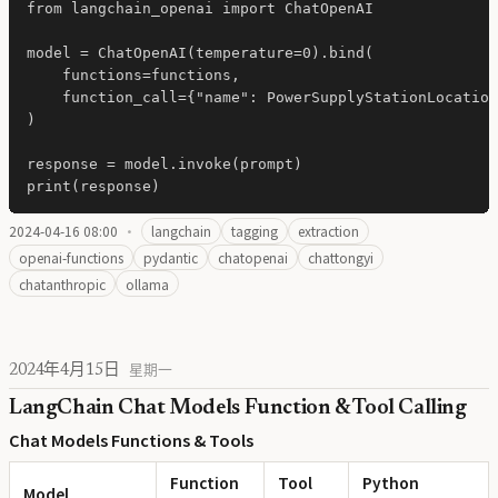
from langchain_openai import ChatOpenAI

model = ChatOpenAI(temperature=0).bind(

    functions=functions,

    function_call={"name": PowerSupplyStationLocation
)

response = model.invoke(prompt)

2024-04-16 08:00
·
langchain
tagging
extraction
openai-functions
pydantic
chatopenai
chattongyi
chatanthropic
ollama
2024年4月15日
星期一
LangChain Chat Models Function & Tool Calling
Chat Models Functions & Tools
Function
Tool
Python
Model