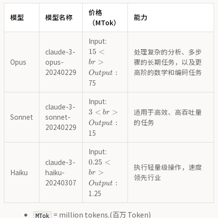
价格
模型
模型名称
能力
（MTok）
Input:
15<br>Output:
claude-3-
15
<
处理复杂的分析、多步
Opus
opus-
>
骤的长期任务，以及更
b
r
20240229
高阶的数学和编码任务
:
O
u
tp
u
t
75
Input:
3<br>Output:
claude-3-
3
<
>
适用于高效、高吞吐量
b
r
Sonnet
sonnet-
的任务
:
O
u
tp
u
t
20240229
15
Input:
0.25<br>Output:
claude-3-
0.25
<
执行轻量级操作，速度
Haiku
haiku-
>
b
r
领先行业
20240307
:
O
u
tp
u
t
1.25
= million tokens.(百万 Token)
MTok