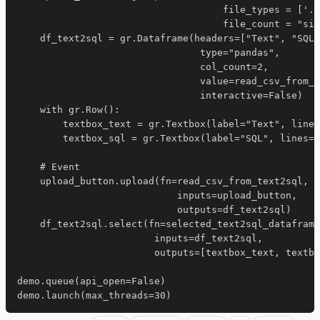
                                    file_types = ['.c
                                    file_count = "sin
    df_text2sql = gr.Dataframe(headers=["Text", "SQL"
                                type="pandas", 

                                col_count=2, 

                                value=read_csv_from_t
                                interactive=False)

    with gr.Row():

        textbox_text = gr.Textbox(label="Text", lines
        textbox_sql = gr.Textbox(label="SQL", lines=4
    # Event

    upload_button.upload(fn=read_csv_from_text2sql, 

                            inputs=upload_button, 

                            outputs=df_text2sql)

    df_text2sql.select(fn=selected_text2sql_dataframe
                        inputs=df_text2sql,

                        outputs=[textbox_text, textbo
demo.queue(api_open=False)
