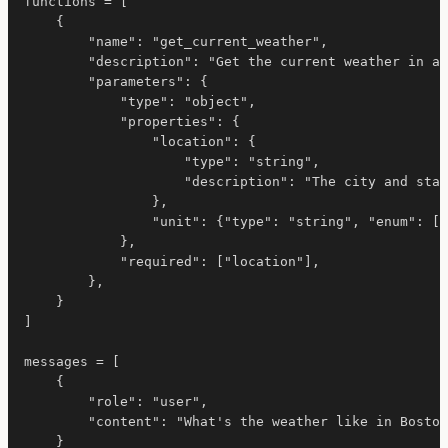
functions = [

    {

        "name": "get_current_weather",

        "description": "Get the current weather in a 
        "parameters": {

            "type": "object",

            "properties": {

                "location": {

                    "type": "string",

                    "description": "The city and stat
                },

                "unit": {"type": "string", "enum": ["
            },

            "required": ["location"],

        },

    }

]

messages = [

    {

        "role": "user",

        "content": "What's the weather like in Boston
    }
