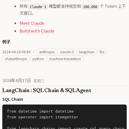
所有
模型都支持视觉和
个 Token 上下
Claude 3
200,000
文窗口。
Meet Claude
Build with Claude
例子
2024-04-18 08:00
·
anthropic
claude-3
langchain
llm
chatanthropic
python
machine-translation
2024年4月17日
星期三
LangChain : SQL Chain & SQL Agent
SQL Chain
from datetime import datetime

from operator import itemgetter

from langchain.chains import create_sql_query_chain
