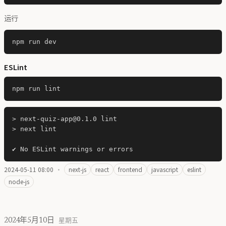
运行
ESLint
> next-quiz-app@0.1.0 lint

> next lint

2024-05-11 08:00
·
next-js
react
frontend
javascript
eslint
node-js
2024年5月10日
星期五