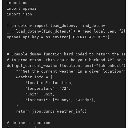
import os

import openai

import json

from dotenv import load_dotenv, find_dotenv

_ = load_dotenv(find_dotenv()) # read local .env file

openai.api_key = os.environ['OPENAI_API_KEY']

# Example dummy function hard coded to return the sam
# In production, this could be your backend API or an
def get_current_weather(location, unit="fahrenheit"):

    """Get the current weather in a given location"""

    weather_info = {

        "location": location,

        "temperature": "72",

        "unit": unit,

        "forecast": ["sunny", "windy"],

    }

    return json.dumps(weather_info)

# define a function
