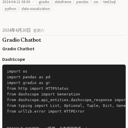
2024-04-21 08:00
·
gradio
dataframe
pandas
csv
text2sql
python
data-visualization
2024年4月20日
星期六
Gradio Chatbot
Gradio Chatbot
DashScope
import os

import pandas as pd

import gradio as gr

from http import HTTPStatus

from dashscope import Generation

from dashscope.api_entities.dashscope_response import
from typing import List, Optional, Tuple, Dict, Gener
from urllib.error import HTTPError
