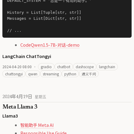
DEFAULT_SYSTEM = '您是一个有用的助手。'

History = List[Tuple[str, str]]

Messages = List[Dict[str, str]]

CodeQwen1.5-7B-对话-demo
LangChain ChatTongyi
2024-04-20 08:00
·
gradio
chatbot
dashscope
langchain
chattongyi
qwen
streaming
python
通义千问
2024年4月19日
星期五
Meta Llama 3
Llama3
智能助手 Meta AI
Responsible Use Guide