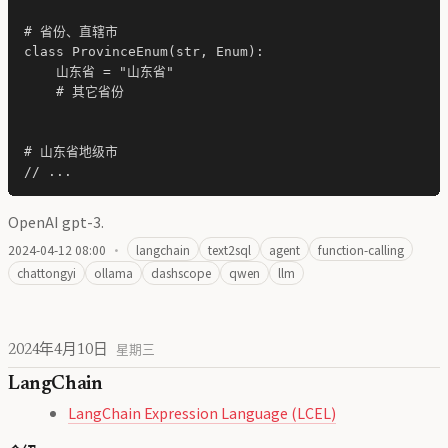
# 省份、直辖市

class ProvinceEnum(str, Enum):

    山东省 = "山东省"

    # 其它省份

# 山东省地级市

OpenAI gpt-3.
2024-04-12 08:00
·
langchain
text2sql
agent
function-calling
chattongyi
ollama
dashscope
qwen
llm
2024年4月10日
星期三
LangChain
LangChain Expression Language (LCEL)