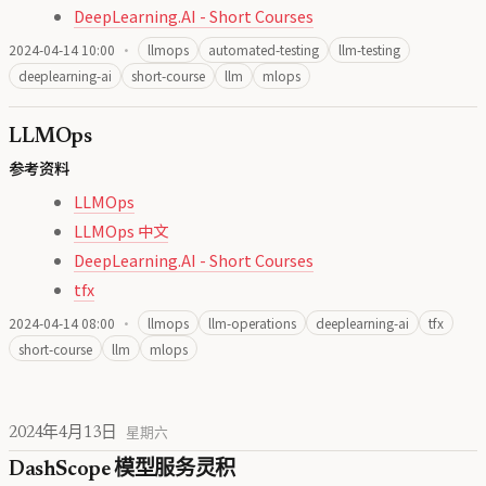
DeepLearning.AI - Short Courses
2024-04-14 10:00
·
llmops
automated-testing
llm-testing
deeplearning-ai
short-course
llm
mlops
LLMOps
参考资料
LLMOps
LLMOps 中文
DeepLearning.AI - Short Courses
tfx
2024-04-14 08:00
·
llmops
llm-operations
deeplearning-ai
tfx
short-course
llm
mlops
2024年4月13日
星期六
DashScope 模型服务灵积