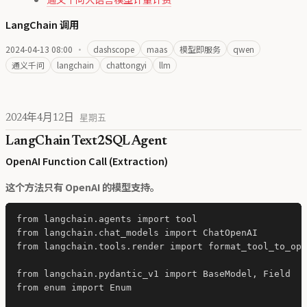
LangChain 调用
2024-04-13 08:00
·
dashscope
maas
模型即服务
qwen
通义千问
langchain
chattongyi
llm
2024年4月12日
星期五
LangChain Text2SQL Agent
OpenAI Function Call (Extraction)
这个方法只有 OpenAI 的模型支持。
from langchain.agents import tool

from langchain.chat_models import ChatOpenAI

from langchain.tools.render import format_tool_to_ope
from langchain.pydantic_v1 import BaseModel, Field

from enum import Enum
