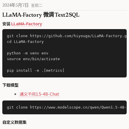
2024年5月7日
星期二
LLaMA-Factory 微调 Text2SQL
安装
LLaMA-Factory
git clone https://github.com/hiyouga/LLaMA-Factory.gi
cd LLaMA-Factory

python -m venv env

source env/bin/activate

下载模型
通义千问1.5-4B-Chat
自定义数据集