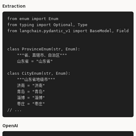
Extraction
from enum import Enum

from typing import Optional, Type

from langchain.pydantic_v1 import BaseModel, Field

class ProvinceEnum(str, Enum):

    """省、直辖市、自治区"""

    山东省 = "山东省"

class CityEnum(str, Enum):

    """山东省地级市"""

    济南 = "济南"

    青岛 = "青岛"

    淄博 = "淄博"

    枣庄 = "枣庄"

OpenAI