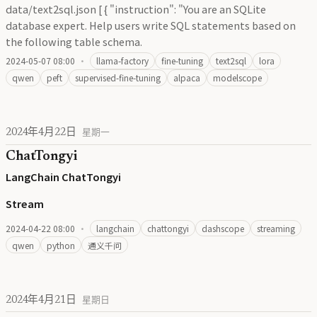
data/text2sql.json [ { "instruction": "You are an SQLite
database expert. Help users write SQL statements based on
the following table schema.
2024-05-07 08:00
·
llama-factory
fine-tuning
text2sql
lora
qwen
peft
supervised-fine-tuning
alpaca
modelscope
2024年4月22日
星期一
ChatTongyi
LangChain ChatTongyi
Stream
2024-04-22 08:00
·
langchain
chattongyi
dashscope
streaming
qwen
python
通义千问
2024年4月21日
星期日