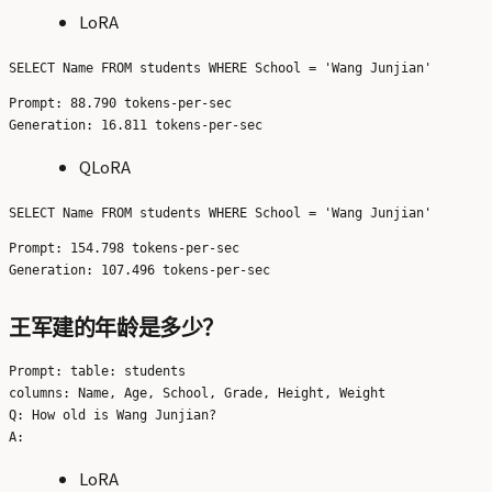
LoRA
Prompt: 88.790 tokens-per-sec

QLoRA
Prompt: 154.798 tokens-per-sec

王军建的年龄是多少？
Prompt: table: students

columns: Name, Age, School, Grade, Height, Weight

Q: How old is Wang Junjian?

LoRA