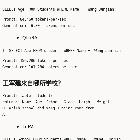
Prompt: 84.460 tokens-per-sec

QLoRA
Prompt: 156.206 tokens-per-sec

王军建来自哪所学校？
Prompt: table: students

columns: Name, Age, School, Grade, Height, Weight

Q: Which school did Wang Junjian come from?

LoRA