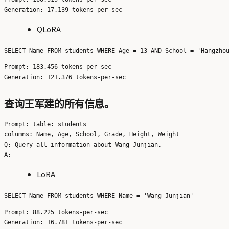
QLoRA
Prompt: 183.456 tokens-per-sec

查询王军建的所有信息。
Prompt: table: students

columns: Name, Age, School, Grade, Height, Weight

Q: Query all information about Wang Junjian.

LoRA
Prompt: 88.225 tokens-per-sec
