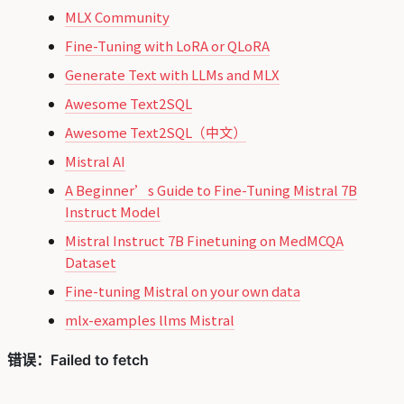
MLX Community
Fine-Tuning with LoRA or QLoRA
Generate Text with LLMs and MLX
Awesome Text2SQL
Awesome Text2SQL（中文）
Mistral AI
A Beginner’s Guide to Fine-Tuning Mistral 7B
Instruct Model
Mistral Instruct 7B Finetuning on MedMCQA
Dataset
Fine-tuning Mistral on your own data
mlx-examples llms Mistral