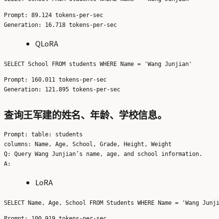
Prompt: 89.124 tokens-per-sec

QLoRA
Prompt: 160.011 tokens-per-sec

查询王军建的姓名、年龄、学校信息。
Prompt: table: students

columns: Name, Age, School, Grade, Height, Weight

Q: Query Wang Junjian’s name, age, and school information.

LoRA
Prompt: 100.919 tokens-per-sec
