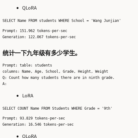
QLoRA
Prompt: 151.962 tokens-per-sec

统计一下九年级有多少学生。
Prompt: table: students

columns: Name, Age, School, Grade, Height, Weight

Q: Count how many students there are in ninth grade.

LoRA
Prompt: 93.829 tokens-per-sec

QLoRA