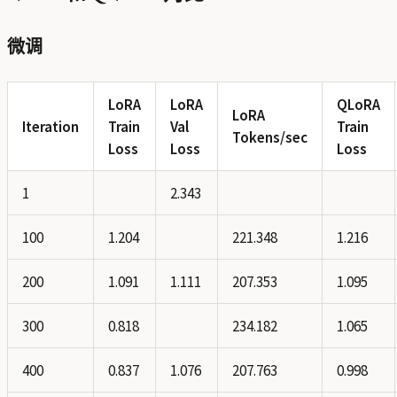
微调
LoRA
LoRA
QLoRA
LoRA
Iteration
Train
Val
Train
Tokens/sec
Loss
Loss
Loss
1
2.343
100
1.204
221.348
1.216
200
1.091
1.111
207.353
1.095
300
0.818
234.182
1.065
400
0.837
1.076
207.763
0.998