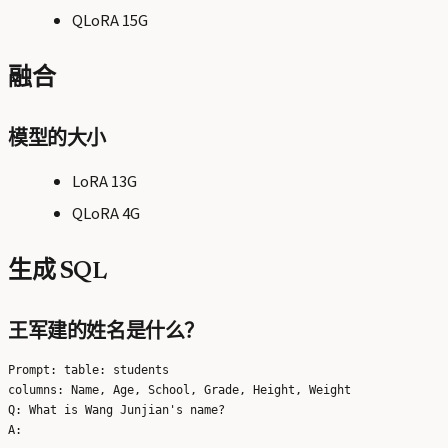
QLoRA 15G
融合
模型的大小
LoRA 13G
QLoRA 4G
生成 SQL
王军建的姓名是什么？
Prompt: table: students

columns: Name, Age, School, Grade, Height, Weight

Q: What is Wang Junjian's name?
