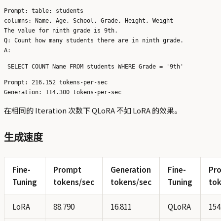
Prompt: table: students

columns: Name, Age, School, Grade, Height, Weight

The value for ninth grade is 9th.

Q: Count how many students there are in ninth grade.

Prompt: 216.152 tokens-per-sec

在相同的 Iteration 次数下 QLoRA 不如 LoRA 的效果。
生成速度
Fine-
Prompt
Generation
Fine-
Pr
Tuning
tokens/sec
tokens/sec
Tuning
tok
LoRA
88.790
16.811
QLoRA
154