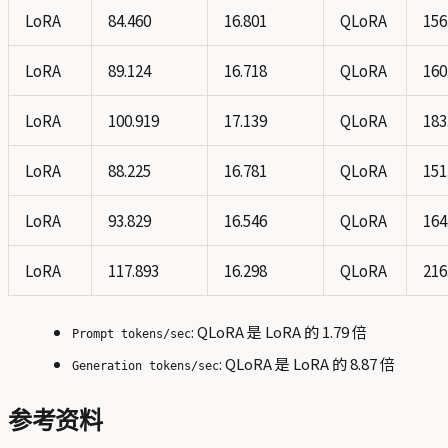
LoRA
84.460
16.801
QLoRA
156
LoRA
89.124
16.718
QLoRA
160
LoRA
100.919
17.139
QLoRA
183
LoRA
88.225
16.781
QLoRA
151
LoRA
93.829
16.546
QLoRA
164
LoRA
117.893
16.298
QLoRA
216
: QLoRA 是 LoRA 的 1.79 倍
Prompt tokens/sec
: QLoRA 是 LoRA 的 8.87 倍
Generation tokens/sec
参考资料