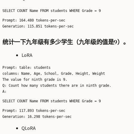
Prompt: 164.480 tokens-per-sec

统计一下九年级有多少学生（九年级的值是9）。
LoRA
Prompt: table: students

columns: Name, Age, School, Grade, Height, Weight

The value for ninth grade is 9.

Q: Count how many students there are in ninth grade.

Prompt: 117.893 tokens-per-sec

QLoRA