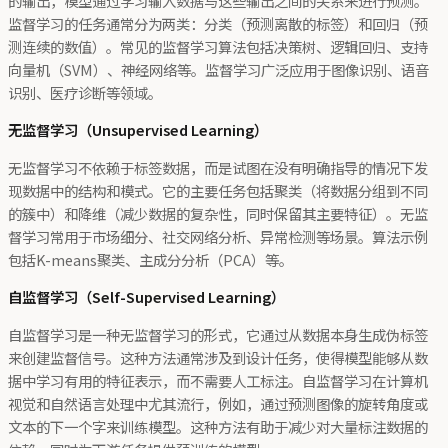
的输出，模型通过学习输入数据与这些输出之间的关系来进行预测。
监督学习的任务通常分为两类：分类（预测离散的标签）和回归（预
测连续的数值）。常见的监督学习算法包括决策树、逻辑回归、支持
向量机（SVM）、神经网络等。监督学习广泛应用于图像识别、语音
识别、医疗诊断等领域。
无监督学习（Unsupervised Learning）
无监督学习不依赖于标签数据，而是试图在没有明确指导的情况下发
现数据中的结构和模式。它的主要任务包括聚类（将数据分组到不同
的簇中）和降维（减少数据的复杂性，同时保留其主要特征）。无监
督学习常用于市场细分、社交网络分析、异常检测等场景。算法示例
包括K-means聚类、主成分分析（PCA）等。
自监督学习（Self-Supervised Learning）
自监督学习是一种无监督学习的形式，它通过从数据本身生成伪标签
来创建监督信号。这种方法通常涉及到设计任务，使得模型能够从数
据中学习有用的特征表示，而不需要人工标注。自监督学习在计算机
视觉和自然语言处理中尤其流行，例如，通过预测图像的旋转角度或
文本的下一个字来训练模型。这种方法有助于减少对大量标注数据的