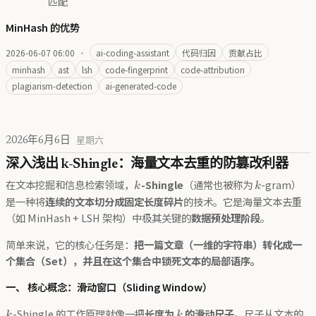
匹配
MinHash 的优势
2026-06-07 06:00
·
ai-coding-assistant
代码归因
贡献占比
minhash
ast
lsh
code-fingerprint
code-attribution
plagiarism-detection
ai-generated-code
2026年6月6日
星期六
深入浅出 k-Shingle：海量文本去重的防篡改利器
k
k
在文本挖掘和信息检索领域，
-Shingle
（通常也被称为
-gram）
k
k
是一种将
连续的文本切分成固定长度碎片
的技术。它是海量文本去重
（如 MinHash + LSH 架构）中极其关键的
数据预处理阶段
。
简单来说，它的核心任务是：
把一篇文章（一维的字符串）转化成一
个集合（Set），并且在这个集合中锁死文本的局部语序。
一、 核心概念：滑动窗口（Sliding Window）
k
k
-Shingle 的工作原理就像一把
长度为
的滑动尺子
。尺子从文本的
k
k