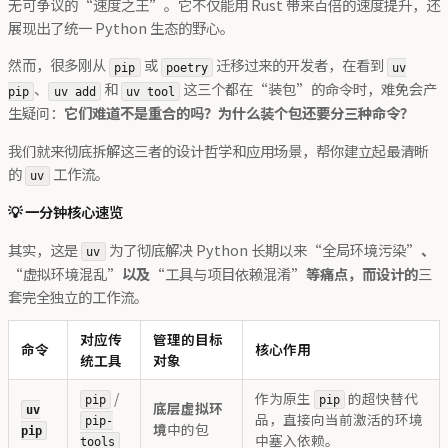
无可争议的“速度之王”。它不仅能用 Rust 带来百倍的速度提升，还
展现出了统一 Python 生态的野心。
然而，很多刚从
或
迁移过来的开发者，在看到
pip
poetry
uv
、
和
这三个都在“装包”的命令时，难免会产
pip
uv add
uv tool
生疑问：
它们难道不是重合的吗？为什么装个包还要分三种命令？
我们就来彻底拆解这三者的设计哲学和应用场景，帮你建立起最清晰
的
工作流。
uv
💡 一分钟核心速览
其实，这是
为了彻底解决 Python 长期以来“全局环境污染”
、
uv
“虚拟环境混乱”
以及
“工具与项目依赖混淆”
等痛点，而设计的
三
套完全独立的工作流。
对应传
管理的目标
命令
核心作用
统工具
对象
/
作为原生
的超快替代
pip
pip
底层虚拟环
uv
品，直接向当前激活的环境
pip-
境
中的包
pip
中塞入依赖。
tools