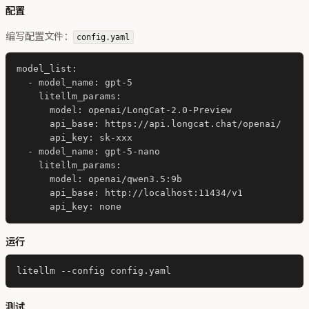
配置
编写配置文件：
config.yaml
model_list:

  - model_name: gpt-5

    litellm_params:

      model: openai/LongCat-2.0-Preview

      api_base: https://api.longcat.chat/openai/

      api_key: sk-xxx

  - model_name: gpt-5-nano

    litellm_params:

      model: openai/qwen3.5:9b

      api_base: http://localhost:11434/v1

运行
测试