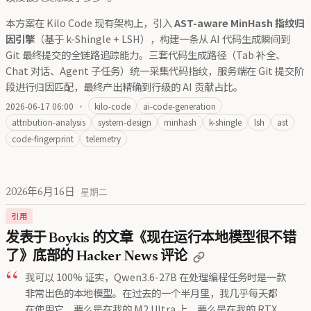
本方案在 Kilo Code 现有架构上，引入
AST-aware MinHash 指纹归
因引擎
（基于 k-Shingle + LSH），构建一条从 AI 代码生成瞬间到
Git 最终提交的全链路追踪能力。三套代码生成路径（Tab 补全、
Chat 对话、Agent 子任务）统一采集代码指纹，服务端在 Git 提交阶
段进行归因匹配，最终产出精确到行级的 AI 贡献占比。
2026-06-17 06:00
·
kilo-code
ai-code-generation
attribution-analysis
system-design
minhash
k-shingle
lsh
ast
code-fingerprint
telemetry
2026年6月16日
星期二
引用
发表于 Boykis 的文章《现在运行本地模型很不错
了》底部的 Hacker News 评论
我可以 100% 证实，Qwen3.6-27B 在处理编程任务时是一款
非常出色的本地模型。在过去的一个半月里，我几乎每天都
在使用它，要么是在我的 M2 Ultra 上，要么是在我的 RTX