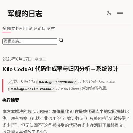
军舰的日志
全部
文档
引用
笔记
链接
发布
2026年6月17日
星期三
Kilo Code AI 代码生成率与归因分析 — 系统设计
范围：Kilo CLI (
packages/opencode/
) / VS Code Extension
(
packages/kilo-vscode/
) / Kilo Cloud (后端归因引擎)
执行摘要
本方案解决的核心问题是：
精确量化 AI 在最终代码库中的实际贡献比
例
。现有方案（包括行业通用的"行数计数法"）只能回答"AI 被接受了
多少行"，但无法回答"这些被接受的代码有多少存活到了最终提交，
以及被人类修改了多少"。