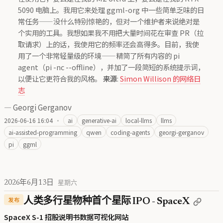
5090 电脑上。我用它来处理 ggml-org 中一些简单乏味的日
常任务——没什么特别惊艳的，但对一个维护者来说绝对是
个实用的工具。我想如果我不用把大量时间花在审查 PR（拉
取请求）上的话，我使用它的频率还会高得多。目前，我使
用了一个非常轻量级的环境——精简了所有内容的 pi
agent（pi -nc --offline），并加了一段简短的系统提示词，
以便让它更符合我的风格。
来源
:
Simon Willison 的网络日
志
—
Georgi Gerganov
2026-06-16 16:04
·
ai
generative-ai
local-llms
llms
ai-assisted-programming
qwen
coding-agents
georgi-gerganov
pi
ggml
2026年6月13日
星期六
发布
人类多行星物种首个星际 IPO - SpaceX
SpaceX S-1 招股说明书数据可视化网站