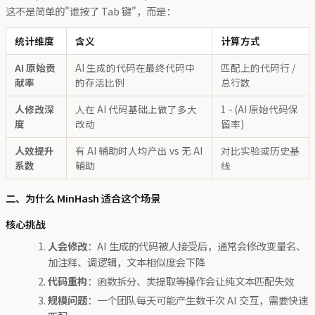
这不是简单的"谁按了 Tab 键"，而是：
统计维度
含义
计算方式
AI 原始贡
AI 生成的代码在最终代码中
匹配上的代码行 /
献率
的存活比例
总行数
人修改深
人在 AI 代码基础上做了多大
1 - (AI 原始代码保
度
改动
留率)
人效提升
有 AI 辅助时人均产出 vs 无 AI
对比实验或历史基
系数
辅助
线
二、为什么 MinHash 适合这个场景
核心挑战
人会修改
：AI 生成的代码被人接受后，通常会修改变量名、
加注释、调逻辑，文本相似度会下降
代码重构
：函数拆分、类提取等操作会让纯文本匹配失效
规模问题
：一个团队每天可能产生数千次 AI 交互，需要快速