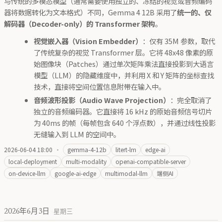
与传统的多模态模型（通常需要使用独立的、冻结的视觉或音频编码
器将数据转化为文本格式）不同，Gemma 4 12B 采用了
统一的、仅
解码器（Decoder-only）的 Transformer 架构
。
视觉嵌入器（Vision Embedder）
：仅有 35M 参数，取代
了传统复杂的视觉 Transformer 层。它将 48x48 像素的原
始图像块（Patches）通过单次矩阵乘法直接投影到大语言
模型（LLM）的隐藏维度中，并利用 X 和 Y 矩阵的坐标查找
技术，直接将空间位置信息附带在输入中。
音频波形投影（Audio Wave Projection）
：完全取消了
独立的音频编码器。它直接将 16 kHz 的原始音频信号切片
为 40ms 的帧（每帧包含 640 个浮点数），并通过线性投影
无缝输入到 LLM 的空间中。
2026-06-04 18:00
·
gemma-4-12b
litert-lm
edge-ai
local-deployment
multi-modality
openai-compatible-server
on-device-llm
google-ai-edge
multimodal-llm
端侧AI
2026年6月3日
星期三