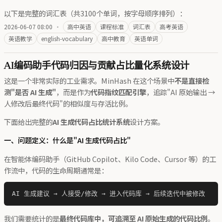
以下是完整的词汇表（共3100个单词，按字母顺序排列）：
2026-06-07 08:00
·
高中英语
课程标准
词汇表
高考英语
英语教学
english-vocabulary
高中教育
英语单词
AI编码助手代码归因与贡献占比量化系统设计
这是一个非常实际的工业需求。MinHash 在这个场景中
不是直接检
测"是否 AI 生成"
，而是作为
代码指纹匹配引擎
，追踪"AI 原始输出 →
人修改后最终代码"的相似度与存活比例。
下面给出完整的
AI 生成代码占比统计系统
设计方案。
一、问题定义：什么是"AI 生成代码占比"
在智能体编码助手（GitHub Copilot、Kilo Code、Cursor 等）的工
作流中，代码的生命周期通常是：
我们需要统计的是
最终代码库中，可追溯至 AI 原始生成的代码比例
。