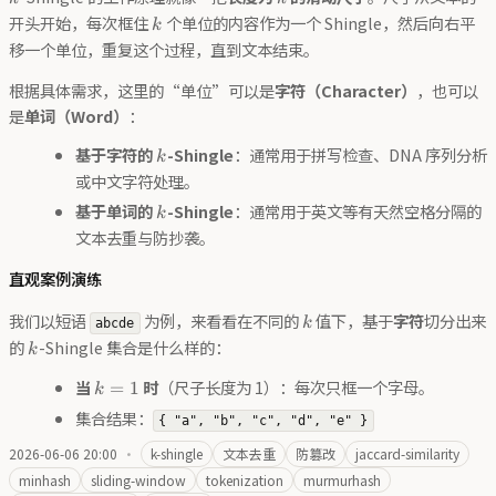
k
开头开始，每次框住
个单位的内容作为一个 Shingle，然后向右平
k
移一个单位，重复这个过程，直到文本结束。
根据具体需求，这里的“单位”可以是
字符（Character）
，也可以
是
单词（Word）
：
k
基于字符的
-Shingle
：通常用于拼写检查、DNA 序列分析
k
或中文字符处理。
k
基于单词的
-Shingle
：通常用于英文等有天然空格分隔的
k
文本去重与防抄袭。
直观案例演练
k
我们以短语
为例，来看看在不同的
值下，基于
字符
切分出来
k
abcde
k
的
-Shingle 集合是什么样的：
k
k
当
时
（尺子长度为 1）：每次只框一个字母。
=
1
k
=
集合结果：
{ "a", "b", "c", "d", "e" }
1
2026-06-06 20:00
·
k-shingle
文本去重
防篡改
jaccard-similarity
minhash
sliding-window
tokenization
murmurhash