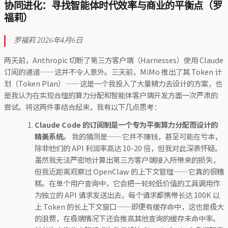
协同进化：寻找智能体时代效率与商业的平衡点（罗
福莉）
罗福莉 2026年4月6日
两天前，Anthropic 切断了第三方客户端（Harnesses）使用 Claude
订阅的通道——这并不令人意外。三天前，MiMo 推出了其 Token 计
划（Token Plan）——这是一个我投入了大量精力去设计的方案，也
是我认为在实现合理的算力分配和智能体客户端开发方面一次严肃的
尝试。将这两件事结合起来，我有以下几点思考：
Claude Code 的订阅制是一个专为平衡算力分配而设计的
精美系统。
我的猜测是——它并不赚钱，甚至可能在亏本，
除非他们的 API 利润率高达 10-20 倍，但我对此深表怀疑。
虽然我无法严密地计算出第三方客户端接入所带来的损失，
但我近距离观察过 OpenClaw 的上下文管理——它真的很糟
糕。在单个用户查询中，它会把一轮轮低价值的工具调用作
为独立的 API 请求发送出去，每个请求都携带长达 100K 以
上 Token 的长上下文窗口——即便有缓存命中，这也是极大
的浪费，在极端情况下还会推高其他查询的缓存未命中率。