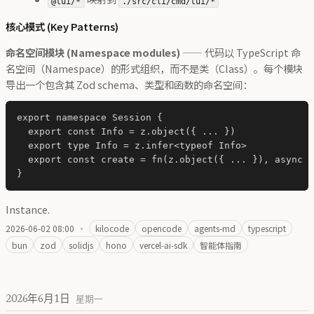
@tui/*
./src/cli/cmd/tui/*
核心模式 (Key Patterns)
命名空间模块 (Namespace modules)
—— 代码以 TypeScript 命
名空间（Namespace）的形式组织，而不是类（Class）。每个模块
导出一个包含其 Zod schema、类型和函数的命名空间：
export namespace Session {

  export const Info = z.object({ ... })

  export type Info = z.infer<typeof Info>

  export const create = fn(z.object({ ... }), async (
Instance.
2026-06-02 08:00
·
kilocode
opencode
agents-md
typescript
bun
zod
solidjs
hono
vercel-ai-sdk
智能体指南
2026年6月1日
星期一