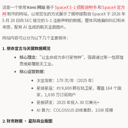
这是一个使用
Kimi 网站
基于
SpaceX S-1 招股说明书
和
SpaceX 官方
网
制作的网站，以视觉化的方式展示了据称提取自 SpaceX 于 2026 年
5 月 20 日向 SEC 提交的 S-1 注册声明的数据。整体风格偏向科幻和未
来感，配有 AI 生成的航天主题图片。
网站内容可以分为以下几个主要板块：
1. 使命宣言与关键数据概览
核心理念
："让生命成为多行星物种"，强调通过第一性原理
思维颠覆航天工业。
核心运营数据
：
太空发射：170 次/年（2025 年）
星链星座：约 9,600 颗在轨卫星，覆盖 164 个国
家，1,030 万订阅用户
星舰研发：2025 年投入 30 亿美元+
AI 算力：COLOSSUS 训练集群，1GW 规模
2. 财务数据 · 星际商业版图