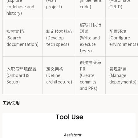
(Explore
(Plan
(Implement
(Automate
codebase and
project)
code)
CI/CD)
history)
编写并执行
搜索文档
制定技术规范
测试
配置环境
(Search
(Develop
(Write and
(Configure
documentation)
tech specs)
execute
environments)
tests)
创建提交与
入职与环境配置
定义架构
PR
管理部署
(Onboard &
(Define
(Create
(Manage
Setup)
architecture)
commits
deployments)
and PRs)
工具使用