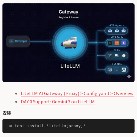
LiteLLM AI Gateway (Proxy) > Config.yaml > Overview
DAY 0 Support: Gemini 3 on LiteLLM
安装