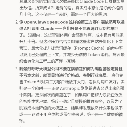
其单次查询的实际请求次数最终比 Claude Code 自身框架高
出数倍。折算成 API 定价的话，真实成本恐怕是订阅价格的
几十倍。这不仅是一个差距，而是一个巨大的黑洞。
像 OpenClaw/OpenCode 这样的第三方客户端依然可以通
过 API 调用 Claude——它们只是不能再薅订阅制的羊毛
了。
短期内，这些智能体用户会感到阵痛，成本极有可能飙
升几十倍。但这种压力恰恰会倒逼这些客户端去优化上下文
管理、最大化提升提示词缓存（Prompt Cache）的命中率
以复用已处理的上下文，并减少无谓的 Token 消耗。痛苦最
终会转化为工程上的严谨与克制。
我强烈呼吁大模型公司不要在搞清楚如何为编程套餐定价且
不亏本之前，就盲目地进行价格战、卷到行业底层。
廉价销
售 Token 却对第三方客户端敞开大门，看似对用户友好，实
则是一个陷阱——正是 Anthropic 刚刚踩进去又退出来的那
个陷阱。更深层次的问题在于：如果用户把精力浪费在低质
的智能体客户端、极度不稳定且缓慢的推理服务，以及为了
削减成本而降级的大模型上，结果却发现依然什么事也做不
成——这对于用户体验或留存率来说，绝不是一个健康的循
环。