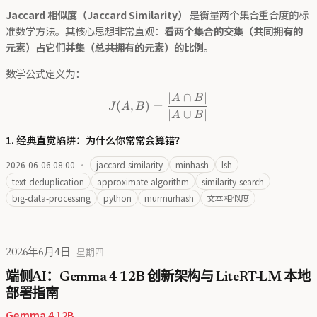
Jaccard 相似度（Jaccard Similarity）
是衡量两个集合重合度的标
准数学方法。其核心思想非常直观：
看两个集合的交集（共同拥有的
元素）占它们并集（总共拥有的元素）的比例。
数学公式定义为：
∣
∩
∣
J(A, B) = \frac{|A \cap B|}{
A
B
(
,
)
=
J
A
B
∣
∪
∣
A
B
1. 经典直觉陷阱：为什么你常常会算错？
2026-06-06 08:00
·
jaccard-similarity
minhash
lsh
text-deduplication
approximate-algorithm
similarity-search
big-data-processing
python
murmurhash
文本相似度
2026年6月4日
星期四
端侧AI：Gemma 4 12B 创新架构与 LiteRT-LM 本地
部署指南
Gemma 4 12B