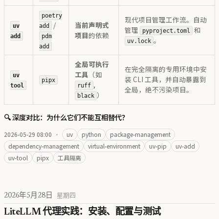
poetry
现代项目管理工作流。自动
/
当前声明式
uv
add
管理
和
pyproject.toml
项目
的依赖
add
pdm
。
uv.lock
add
全局可执行
在完全隔离的专用环境中安
工具
（如
uv
装 CLI 工具，并自动暴露到
pipx
,
tool
ruff
全局，绝不污染项目。
）
black
🔍 深度对比：为什么它们不能互相替代？
2026-05-29 08:00
·
uv
python
package-management
dependency-management
virtual-environment
uv-pip
uv-add
uv-tool
pipx
工具隔离
2026年5月28日
星期四
LiteLLM 代理实践：安装、配置与测试