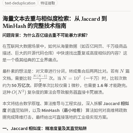
text-deduplication
特征提取
海量文本去重与相似度检索：从 Jaccard 到
MinHash 的完整技术指南
问题背景：为什么百亿级去重不可能暴力求解？
在互联网大数据场景中，如何从海量数据（如百亿网页、千万级商品
描述、巨大的开源代码仓库）中快速找出重复或高度相似的内容？这
是一个极其经典的工业界痛点。
N
最朴素的想法是：对文章进行分词，转成集合后两两比对。若有
篇
N
(
−
1
)
\frac{N(N-
N =
N
N
7
文档，需要比较
次。当
（一千万）时，比较次数
=
1
0
N
2
1)}{2}
10^7
约为
50 万亿次
。即便单次比较仅需 1 微秒，也需要
1.6 年
才能跑完。
O(N^2)
2
这种
复杂度的算法会导致服务器直接卡死崩溃。
(
)
O
N
本文将结合数学原理、算法推导与工程实战，深入拆解
Jaccard 相似
度
的直觉陷阱，以及
MinHash（最小哈希）
算法如何对高维稀疏数
据完成降维打击，最终给出可直接落地的工业级实现方案。
一、Jaccard 相似度：精准度量及其直觉陷阱