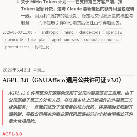
关于 MiMo Token 计划——它支持第三方客户端，按
Token 配额计费，这与 Claude 最新推出的额外用量包逻辑
一致。
因为我们追求的是长期、稳定地交付高质量的模型与
服务——而不是吸引你冲动消费后便任由你弃船而去。
2026-06-03 11:00
·
anthropic
mimo
claude-code
openclaw
opencode
token-plan
agent-harnesses
compute-economics
prompt-cache
协同进化
2026年6月2日
星期二
AGPL-3.0（GNU Affero 通用公共许可证 v3.0）
AGPL v3.0 许可证的开源豁免仅限于公司内部直签员工自用。由于
公司混编了第三方外包人员，在法律主体上已被视作向外部第三方
提供服务；一旦我们修改了该项目的核心代码，将直接触发强制开
源机制，导致公司相关的商业源代码面临被迫向全社会彻底公开的
重大合规风险。
AGPL-3.0