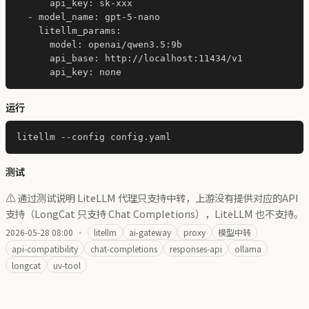
      api_key: sk-xxx

  - model_name: gpt-5-nano

    litellm_params:

      model: openai/qwen3.5:9b

      api_base: http://localhost:11434/v1

运行
测试
⚠️ 通过测试说明 LiteLLM 代理只支持中转，上游没有提供对应的API
支持（LongCat 只支持 Chat Completions），LiteLLM 也不支持。
2026-05-28 08:00
·
litellm
ai-gateway
proxy
模型中转
api-compatibility
chat-completions
responses-api
ollama
longcat
uv-tool