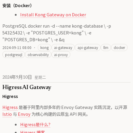
安装（Docker）
Install Kong Gateway on Docker
PostgreSQL docker run -d --name kong-database \ -p
5432:5432 \ -e "POSTGRES_USER=kong" \ -e
"POSTGRES_DB=kong" \ -e &q
2024-09-11 08:00
·
kong
ai-gateway
api-gateway
llm
docker
postgresql
observability
ai-proxy
2024年9月10日
星期二
Higress AI Gateway
Higress
Higress
是基于阿里内部多年的 Envoy Gateway 实践沉淀，以开源
Istio
与
Envoy
为核心构建的云原生 API 网关。
Higress是什么?
Higress 博客