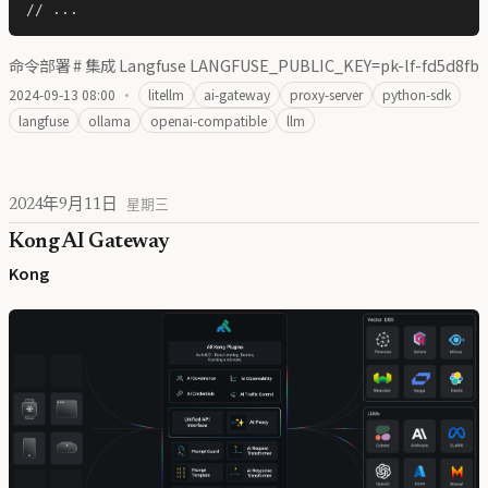
命令部署 # 集成 Langfuse LANGFUSE_PUBLIC_KEY=pk-lf-fd5d8fb
2024-09-13 08:00
·
litellm
ai-gateway
proxy-server
python-sdk
langfuse
ollama
openai-compatible
llm
2024年9月11日
星期三
Kong AI Gateway
Kong