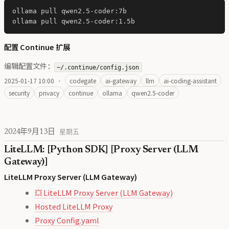
ollama pull qwen2.5-coder:7b

配置 Continue 扩展
编辑配置文件：
~/.continue/config.json
2025-01-17 10:00
·
codegate
ai-gateway
llm
ai-coding-assistant
security
privacy
continue
ollama
qwen2.5-coder
2024年9月13日
星期五
LiteLLM: [Python SDK] [Proxy Server (LLM
Gateway)]
LiteLLM Proxy Server (LLM Gateway)
💥 LiteLLM Proxy Server (LLM Gateway)
Hosted LiteLLM Proxy
Proxy Config.yaml