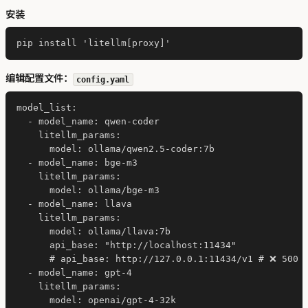
安装
编辑配置文件：
config.yaml
model_list:

  - model_name: qwen-coder

    litellm_params:

      model: ollama/qwen2.5-coder:7b

  - model_name: bge-m3

    litellm_params:

      model: ollama/bge-m3

  - model_name: llava

    litellm_params:

      model: ollama/llava:7b

      api_base: "http://localhost:11434"

      # api_base: http://127.0.0.1:11434/v1 # ❌ 500 I
  - model_name: gpt-4

    litellm_params:

      model: openai/gpt-4-32k
