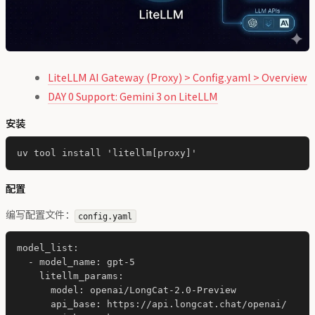
LiteLLM AI Gateway (Proxy) > Config.yaml > Overview
DAY 0 Support: Gemini 3 on LiteLLM
安装
配置
编写配置文件：
config.yaml
model_list:

  - model_name: gpt-5

    litellm_params:

      model: openai/LongCat-2.0-Preview

      api_base: https://api.longcat.chat/openai/
