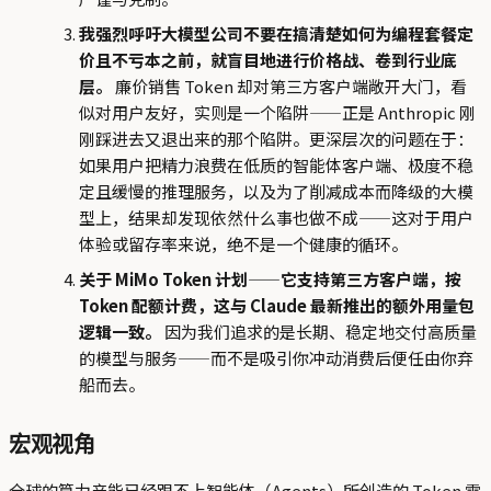
我强烈呼吁大模型公司不要在搞清楚如何为编程套餐定
价且不亏本之前，就盲目地进行价格战、卷到行业底
层。
廉价销售 Token 却对第三方客户端敞开大门，看
似对用户友好，实则是一个陷阱——正是 Anthropic 刚
刚踩进去又退出来的那个陷阱。更深层次的问题在于：
如果用户把精力浪费在低质的智能体客户端、极度不稳
定且缓慢的推理服务，以及为了削减成本而降级的大模
型上，结果却发现依然什么事也做不成——这对于用户
体验或留存率来说，绝不是一个健康的循环。
关于 MiMo Token 计划——它支持第三方客户端，按
Token 配额计费，这与 Claude 最新推出的额外用量包
逻辑一致。
因为我们追求的是长期、稳定地交付高质量
的模型与服务——而不是吸引你冲动消费后便任由你弃
船而去。
宏观视角
全球的算力产能已经跟不上智能体（Agents）所创造的 Token 需