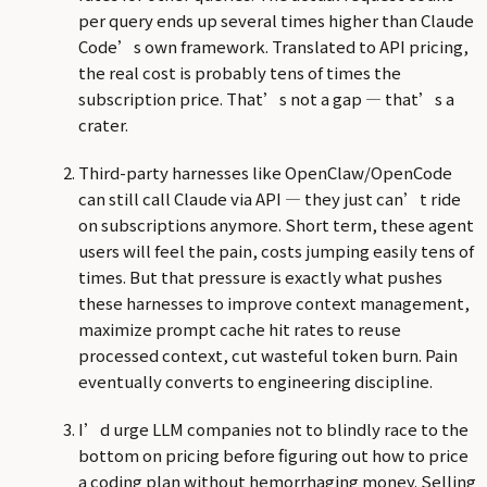
per query ends up several times higher than Claude
Code’s own framework. Translated to API pricing,
the real cost is probably tens of times the
subscription price. That’s not a gap — that’s a
crater.
Third-party harnesses like OpenClaw/OpenCode
can still call Claude via API — they just can’t ride
on subscriptions anymore. Short term, these agent
users will feel the pain, costs jumping easily tens of
times. But that pressure is exactly what pushes
these harnesses to improve context management,
maximize prompt cache hit rates to reuse
processed context, cut wasteful token burn. Pain
eventually converts to engineering discipline.
I’d urge LLM companies not to blindly race to the
bottom on pricing before figuring out how to price
a coding plan without hemorrhaging money. Selling