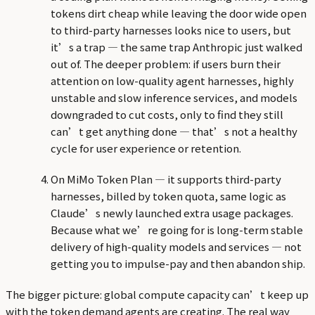
tokens dirt cheap while leaving the door wide open
to third-party harnesses looks nice to users, but
it’s a trap — the same trap Anthropic just walked
out of. The deeper problem: if users burn their
attention on low-quality agent harnesses, highly
unstable and slow inference services, and models
downgraded to cut costs, only to find they still
can’t get anything done — that’s not a healthy
cycle for user experience or retention.
On MiMo Token Plan — it supports third-party
harnesses, billed by token quota, same logic as
Claude’s newly launched extra usage packages.
Because what we’re going for is long-term stable
delivery of high-quality models and services — not
getting you to impulse-pay and then abandon ship.
The bigger picture: global compute capacity can’t keep up
with the token demand agents are creating. The real way