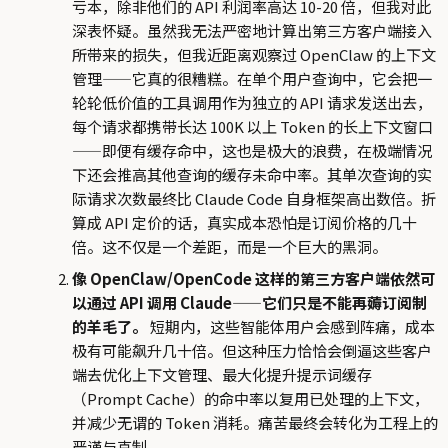
亏本，除非他们的 API 利润率高达 10-20 倍，但我对此
深表怀疑。虽然我无法严密地计算出第三方客户端接入
所带来的损失，但我近距离观察过 OpenClaw 的上下文
管理——它真的很糟糕。在单个用户查询中，它会把一
轮轮低价值的工具调用作为独立的 API 请求发送出去，
每个请求都携带长达 100K 以上 Token 的长上下文窗口
——即便有缓存命中，这也是极大的浪费，在极端情况
下还会推高其他查询的缓存未命中率。其单次查询的实
际请求次数最终比 Claude Code 自身框架高出数倍。折
算成 API 定价的话，真实成本恐怕是订阅价格的几十
倍。这不仅是一个差距，而是一个巨大的黑洞。
像 OpenClaw/OpenCode 这样的第三方客户端依然可
以通过 API 调用 Claude——它们只是不能再薅订阅制
的羊毛了。
短期内，这些智能体用户会感到阵痛，成本
极有可能飙升几十倍。但这种压力恰恰会倒逼这些客户
端去优化上下文管理、最大化提升提示词缓存
（Prompt Cache）的命中率以复用已处理的上下文，
并减少无谓的 Token 消耗。痛苦最终会转化为工程上的
严谨与克制。