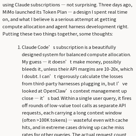
using Claude subscriptions — not surprising. Three days ago,
MiMo launched its Token Plan — a design I spent real time
on, and what I believe is a serious attempt at getting
compute allocation and agent harness development right.
Putting these two things together, some thoughts:
Claude Code’s subscription is a beautifully
designed system for balanced compute allocation.
My guess — it doesn’t make money, possibly
bleeds it, unless their API margins are 10-20x, which
I doubt. I can’t rigorously calculate the losses
from third-party harnesses plugging in, but I’ve
looked at OpenClaw’s context management up
close — it’s bad. Within a single user query, it fires
off rounds of low-value tool calls as separate API
requests, each carrying a long context window
(often >100K tokens) — wasteful even with cache
hits, and in extreme cases driving up cache miss
rates for other queries. The actual request count