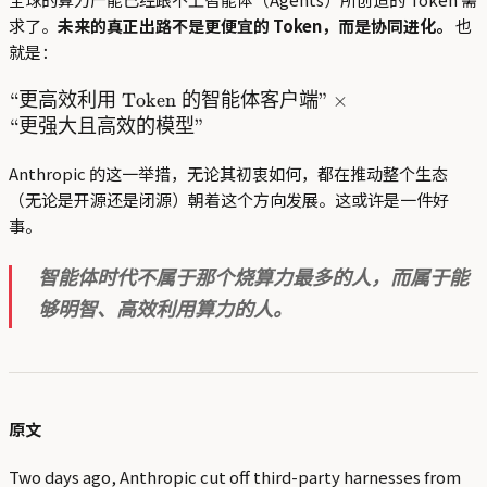
求了。
未来的真正出路不是更便宜的 Token，而是协同进化。
也
就是：
\text{“更
“
更高效利用
Token
的智能体客户端
”
×
高效利用
“
更强大且高效的模型
”
Token 的
智能体客
Anthropic 的这一举措，无论其初衷如何，都在推动整个生态
户端”}
（无论是开源还是闭源）朝着这个方向发展。这或许是一件好
\times
事。
\text{“更
强大且高
效的模
智能体时代不属于那个烧算力最多的人，而属于能
型”}
够明智、高效利用算力的人。
原文
Two days ago, Anthropic cut off third-party harnesses from