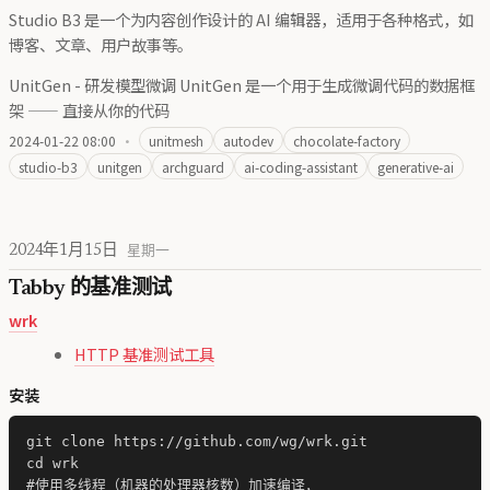
Studio B3 是一个为内容创作设计的 AI 编辑器，适用于各种格式，如
博客、文章、用户故事等。
UnitGen - 研发模型微调 UnitGen 是一个用于生成微调代码的数据框
架 —— 直接从你的代码
2024-01-22 08:00
·
unitmesh
autodev
chocolate-factory
studio-b3
unitgen
archguard
ai-coding-assistant
generative-ai
2024年1月15日
星期一
Tabby 的基准测试
wrk
HTTP 基准测试工具
安装
git clone https://github.com/wg/wrk.git

cd wrk

#使用多线程（机器的处理器核数）加速编译，
