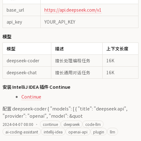
base_url
https://api.deepseek.com/v1
api_key
YOUR_API_KEY
模型
模型
描述
上下文长度
deepseek-coder
擅长处理编程任务
16K
deepseek-chat
擅长通用对话任务
16K
安装 IntelliJ IDEA 插件 Continue
Continue
配置 deepseek-coder { "models": [ { "title": "deepseek api",
"provider": "openai", "model": &quot
2024-04-07 08:00
·
continue
deepseek
code-llm
ai-coding-assistant
intellij-idea
openai-api
plugin
llm