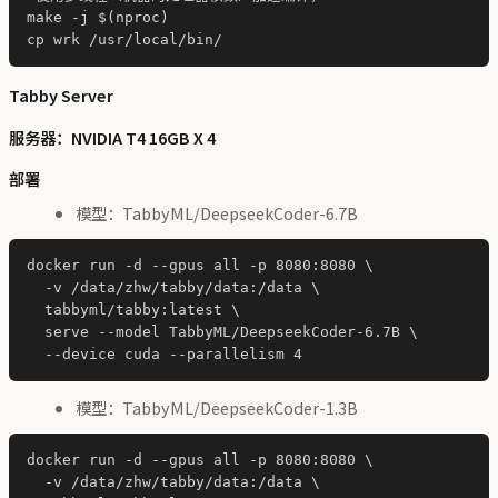
make -j $(nproc)

Tabby Server
服务器：NVIDIA T4 16GB X 4
部署
模型：TabbyML/DeepseekCoder-6.7B
docker run -d --gpus all -p 8080:8080 \

  -v /data/zhw/tabby/data:/data \

  tabbyml/tabby:latest \

  serve --model TabbyML/DeepseekCoder-6.7B \

模型：TabbyML/DeepseekCoder-1.3B
docker run -d --gpus all -p 8080:8080 \

  -v /data/zhw/tabby/data:/data \
