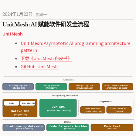
2024年1月22日
星期一
UnitMesh: AI 赋能软件研发全流程
UnitMesh
Unit Mesh: Asymptotic AI programming architecture
pattern
下载《UnitMesh 白皮书》
GitHub: UnitMesh