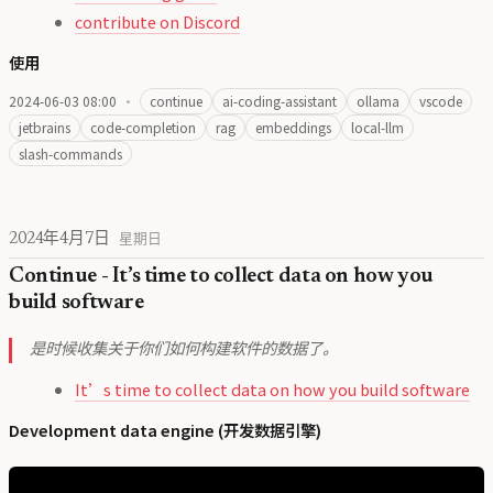
contribute on Discord
使用
2024-06-03 08:00
·
continue
ai-coding-assistant
ollama
vscode
jetbrains
code-completion
rag
embeddings
local-llm
slash-commands
2024年4月7日
星期日
Continue - It’s time to collect data on how you
build software
是时候收集关于你们如何构建软件的数据了。
It’s time to collect data on how you build software
Development data engine (开发数据引擎)