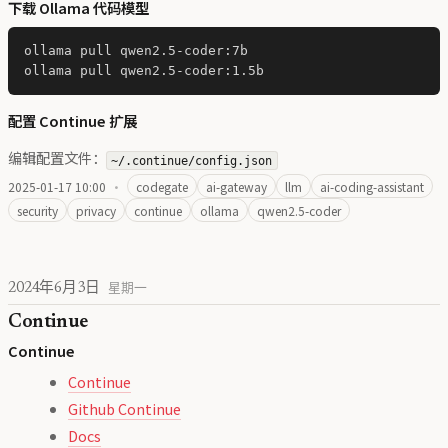
下载 Ollama 代码模型
ollama pull qwen2.5-coder:7b

配置 Continue 扩展
编辑配置文件：
~/.continue/config.json
2025-01-17 10:00
·
codegate
ai-gateway
llm
ai-coding-assistant
security
privacy
continue
ollama
qwen2.5-coder
2024年6月3日
星期一
Continue
Continue
Continue
Github Continue
Docs