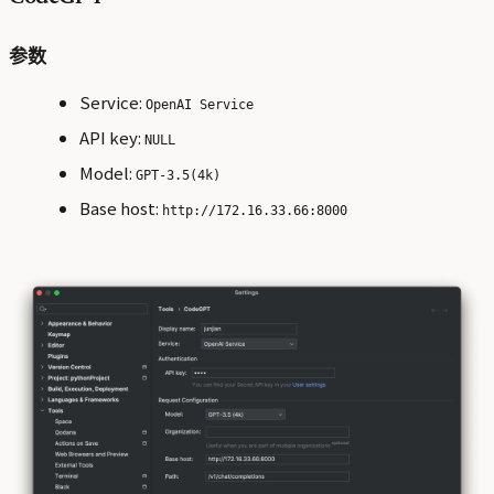
参数
Service:
OpenAI Service
API key:
NULL
Model:
GPT-3.5(4k)
Base host:
http://172.16.33.66:8000