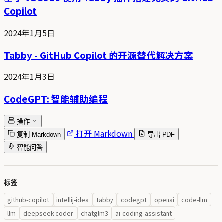
Copilot
2024年1月5日
Tabby - GitHub Copilot 的开源替代解决方案
2024年1月3日
CodeGPT: 智能辅助编程
操作
打开 Markdown
复制 Markdown
导出 PDF
智能问答
标签
github-copilot
intellij-idea
tabby
codegpt
openai
code-llm
llm
deepseek-coder
chatglm3
ai-coding-assistant