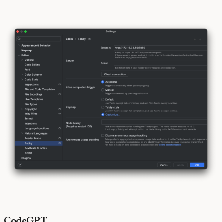
CodeGPT