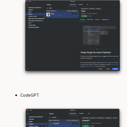
CodeGPT