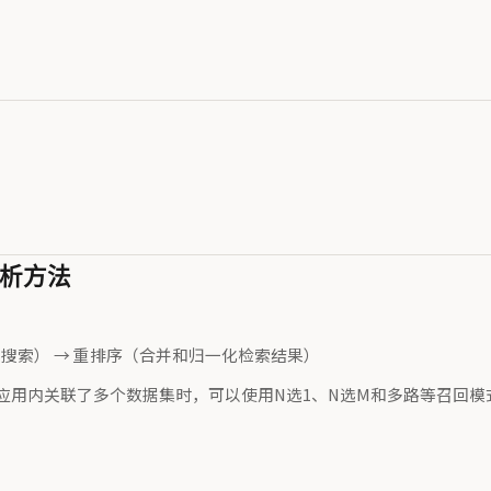
解析方法
搜索） → 重排序（合并和归一化检索结果）
应用内关联了多个数据集时，可以使用N选1、N选M和多路等召回模