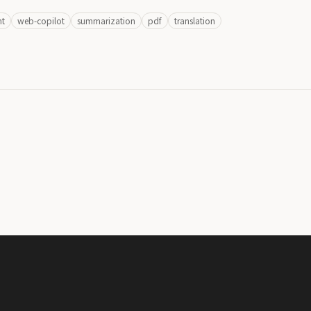
nt
web-copilot
summarization
pdf
translation