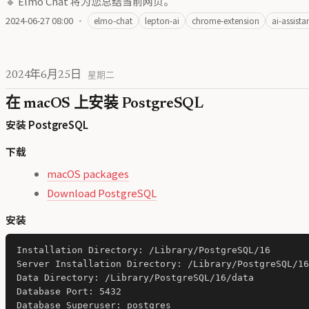
🔹 Elmo Chat 将为您总结当前网页。
2024-06-27 08:00
·
elmo-chat
lepton-ai
chrome-extension
ai-assista
2024年6月25日
星期二
在 macOS 上安装 PostgreSQL
安装 PostgreSQL
下载
macOS packages
Download PostgreSQL
安装
Installation Directory: /Library/PostgreSQL/16

Server Installation Directory: /Library/PostgreSQL/16

Data Directory: /Library/PostgreSQL/16/data

Database Port: 5432

Database Superuser: postgres
