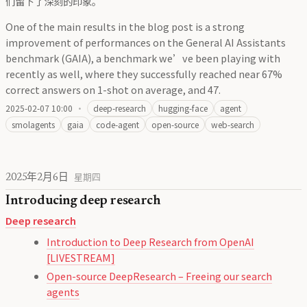
们留下了深刻的印象。
One of the main results in the blog post is a strong
improvement of performances on the General AI Assistants
benchmark (GAIA), a benchmark we’ve been playing with
recently as well, where they successfully reached near 67%
correct answers on 1-shot on average, and 47.
2025-02-07 10:00
·
deep-research
hugging-face
agent
smolagents
gaia
code-agent
open-source
web-search
2025年2月6日
星期四
Introducing deep research
Deep research
Introduction to Deep Research from OpenAI
[LIVESTREAM]
Open-source DeepResearch – Freeing our search
agents