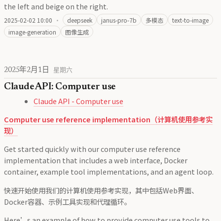
the left and beige on the right.
2025-02-02 10:00
·
deepseek
janus-pro-7b
多模态
text-to-image
image-generation
图像生成
2025年2月1日
星期六
Claude API: Computer use
Claude API - Computer use
Computer use reference implementation（计算机使用参考实
现）
Get started quickly with our computer use reference
implementation that includes a web interface, Docker
container, example tool implementations, and an agent loop.
快速开始使用我们的计算机使用参考实现，其中包括Web界面、
Docker容器、示例工具实现和代理循环。
Here’s an example of how to provide computer use tools to