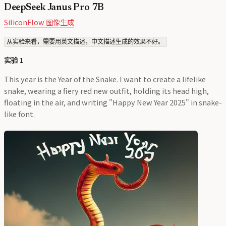
DeepSeek Janus Pro 7B
SiliconFlow 图像生成
从实验来看，需要用英文描述，中文描述生成的效果不好。
实验 1
This year is the Year of the Snake. I want to create a lifelike
snake, wearing a fiery red new outfit, holding its head high,
floating in the air, and writing "Happy New Year 2025" in snake-
like font.