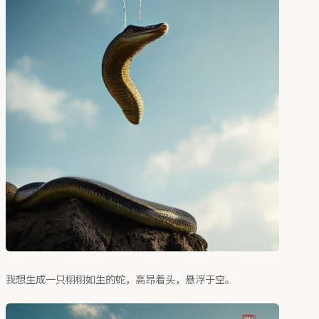
我想生成一只栩栩如生的蛇，高昂着头，悬浮于空。