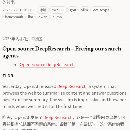
的效率。
2025-02-13 10:00
·
沐曦
mxc500
gpu
vllm
evalscope
benchmark
llm
qwen
numa
2025年2月7日
星期五
Open-source DeepResearch – Freeing our search
agents
Open-source DeepResearch
TLDR
Yesterday, OpenAI released
Deep Research
, a system that
browses the web to summarize content and answer questions
based on the summary. The system is impressive and blew our
minds when we tried it for the first time.
昨天，OpenAI 发布了
Deep Research
，这是一个浏览网页以总结内
容并根据总结回答问题的系统。当我们第一次尝试时，这个系统给我