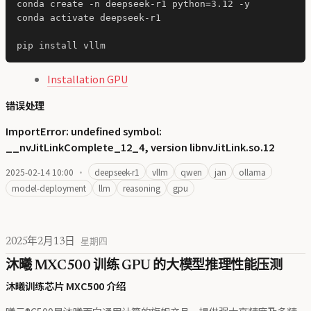
conda create -n deepseek-r1 python=3.12 -y

conda activate deepseek-r1

Installation GPU
错误处理
ImportError: undefined symbol:
__nvJitLinkComplete_12_4, version libnvJitLink.so.12
2025-02-14 10:00
·
deepseek-r1
vllm
qwen
jan
ollama
model-deployment
llm
reasoning
gpu
2025年2月13日
星期四
沐曦 MXC500 训练 GPU 的大模型推理性能压测
沐曦训练芯片 MXC500 介绍