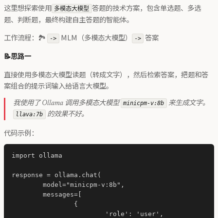
这里想探索使用
答题的技术方案，包含单选题、多选
多模态大模型
题、判断题，最终构建自主答题的智能体。
工作流程：🏞️
MLM（多模态大模型）
答案
->
->
📝思路一
直接使用多模态大模型读题（转成文字），然后检索答案，把题和答
案组合的提示词输入给语言大模型。
我使用了 Ollama 调用多模态大模型
minicpm-v:8b
来生成文字。
llava:7b
的效果不好。
代码示例：
import ollama

response = ollama.chat(

	model="minicpm-v:8b",

	messages=[

		{

			'role': 'user',
