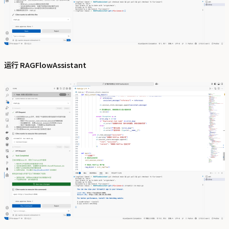
运行 RAGFlowAssistant