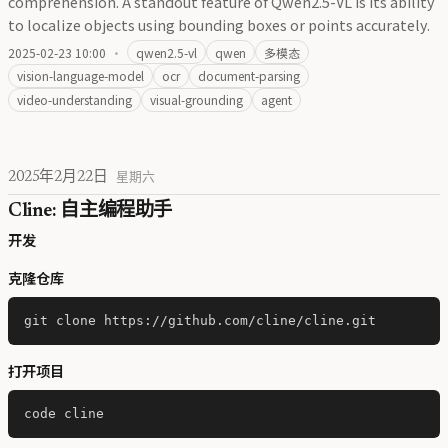
comprehension. A standout feature of Qwen2.5-VL is its ability
to localize objects using bounding boxes or points accurately.
2025-02-23 10:00
·
qwen2.5-vl
qwen
多模态
vision-language-model
ocr
document-parsing
video-understanding
visual-grounding
agent
2025年2月22日
星期六
Cline: 自主编程助手
开发
克隆仓库
打开项目