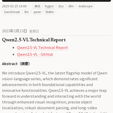
2025-02-25 10:00
·
海光
hygon
dcu
vllm
evalscope
benchmark
llm
qwen
litellm
2025年2月23日
星期日
Qwen2.5-VL Technical Report
Qwen2.5-VL Technical Report
Qwen2.5-VL - GitHub
Abstract（摘要）
We introduce Qwen2.5-VL, the latest flagship model of Qwen
vision-language series, which demonstrates significant
advancements in both foundational capabilities and
innovative functionalities. Qwen2.5-VL achieves a major leap
forward in understanding and interacting with the world
through enhanced visual recognition, precise object
localization, robust document parsing, and long-video