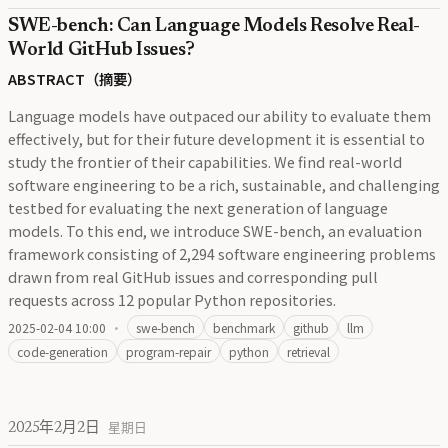
SWE-bench: Can Language Models Resolve Real-
World GitHub Issues?
ABSTRACT（摘要）
Language models have outpaced our ability to evaluate them
effectively, but for their future development it is essential to
study the frontier of their capabilities. We find real-world
software engineering to be a rich, sustainable, and challenging
testbed for evaluating the next generation of language
models. To this end, we introduce SWE-bench, an evaluation
framework consisting of 2,294 software engineering problems
drawn from real GitHub issues and corresponding pull
requests across 12 popular Python repositories.
2025-02-04 10:00
·
swe-bench
benchmark
github
llm
code-generation
program-repair
python
retrieval
2025年2月2日
星期日