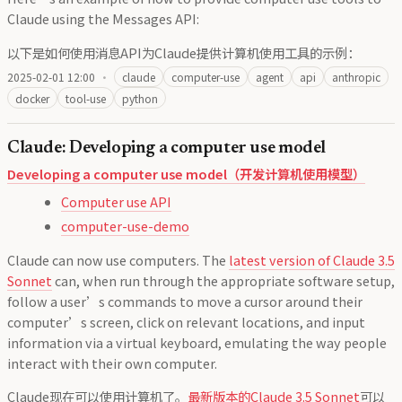
Claude using the Messages API:
以下是如何使用消息API为Claude提供计算机使用工具的示例：
2025-02-01 12:00
·
claude
computer-use
agent
api
anthropic
docker
tool-use
python
Claude: Developing a computer use model
Developing a computer use model（开发计算机使用模型）
Computer use API
computer-use-demo
Claude can now use computers. The
latest version of Claude 3.5
Sonnet
can, when run through the appropriate software setup,
follow a user’s commands to move a cursor around their
computer’s screen, click on relevant locations, and input
information via a virtual keyboard, emulating the way people
interact with their own computer.
Claude现在可以使用计算机了。
最新版本的Claude 3.5 Sonnet
可以