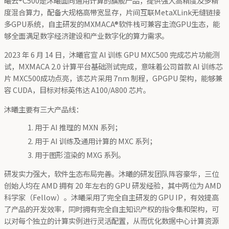
曦云®C500是沐曦面向通用计算的旗舰产品，提供强大高精度及多精
度混合算力，配备大规格高带宽显存，片间互联MetaXLink无缝链接
多GPU系统，自主研发的MXMACA®软件栈可兼容主流GPU生态，能
够全面满足数字经济建设和产业数字化的算力需求。
2023 年 6 月 14 日，沐曦官宣 AI 训练 GPU MXC500 完成芯片功能测
试，MXMACA 2.0 计算平台基础测试完成，意味着公司首款 AI 训练芯
片 MXC500成功点亮，该芯片采用 7nm 制程，GPGPU 架构，能够兼
容 CUDA，目标对标英伟达 A100/A800 芯片。
沐曦主要有三大产品线：
用于 AI 推理的 MXN 系列；
用于 AI 训练及通用计算的 MXC 系列；
用于图形渲染的 MXG 系列。
研发实力强大，软件生态布局完善。沐曦的研发团队阵容豪华，三位
创始人均在 AMD 拥有 20 年左右的 GPU 研发经验，其中两位为 AMD
科学家（Fellow）。沐曦采用了完全自主研发的 GPU IP，有效提高
了产品的开发效率，同时拥有完全自主知识产权的指令集和架构，可
以对每个独立的计算实例进行灵活配置，从而优化数据中心计算资源