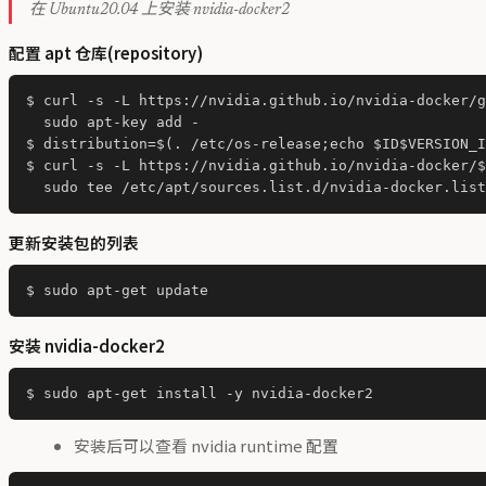
在 Ubuntu20.04 上安装 nvidia-docker2
配置 apt 仓库(repository)
$ curl -s -L https://nvidia.github.io/nvidia-docker/g
  sudo apt-key add -

$ distribution=$(. /etc/os-release;echo $ID$VERSION_I
$ curl -s -L https://nvidia.github.io/nvidia-docker/$
更新安装包的列表
安装 nvidia-docker2
安装后可以查看 nvidia runtime 配置