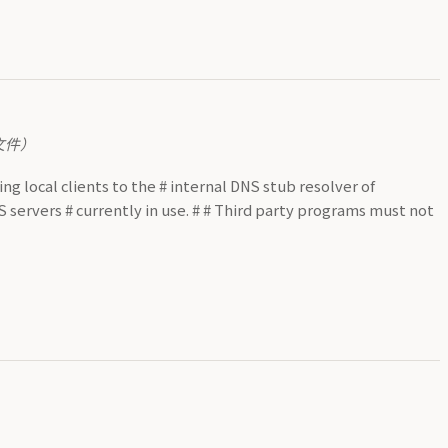
文件）
ing local clients to the # internal DNS stub resolver of
NS servers # currently in use. # # Third party programs must not