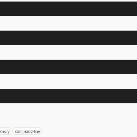
emory
command-line