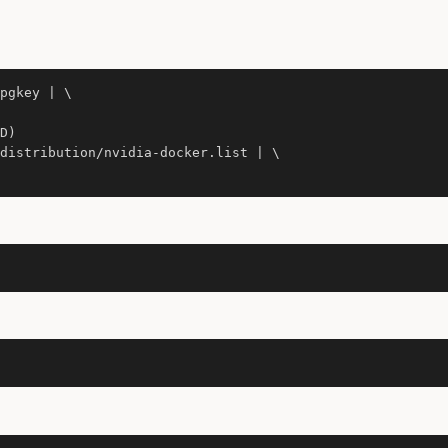
pgkey | \

D)

distribution/nvidia-docker.list | \
