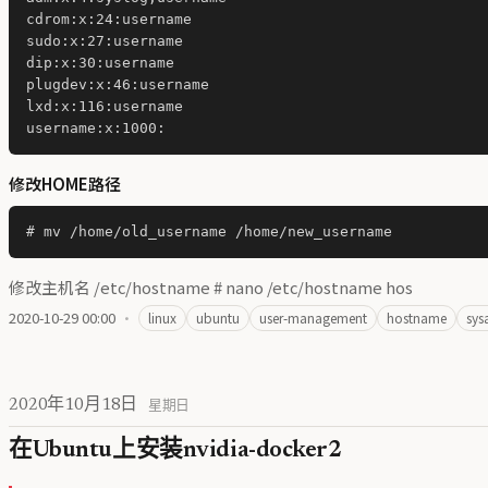
cdrom:x:24:username

sudo:x:27:username

dip:x:30:username

plugdev:x:46:username

lxd:x:116:username

修改HOME路径
修改主机名 /etc/hostname # nano /etc/hostname hos
2020-10-29 00:00
·
linux
ubuntu
user-management
hostname
sys
2020年10月18日
星期日
在Ubuntu上安装nvidia-docker2