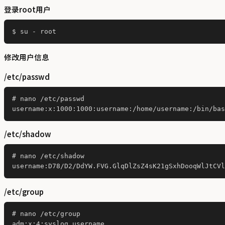
登录root用户
修改用户信息
/etc/passwd
# nano /etc/passwd

/etc/shadow
# nano /etc/shadow

/etc/group
# nano /etc/group

adm:x:4:syslog,username
