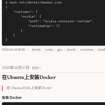
$ nano /etc/docker/daemon.json

{

    "runtimes": {

        "nvidia": {

            "path": "nvidia-container-runtime",

            "runtimeArgs": []

        }

    }

2020-10-18 00:00
·
docker
nvidia
gpu
ubuntu
containers
instal
2020年10月17日
星期六
在Ubuntu上安装Docker
在 Ubuntu20.04 上安装 Docker
安装 Docker