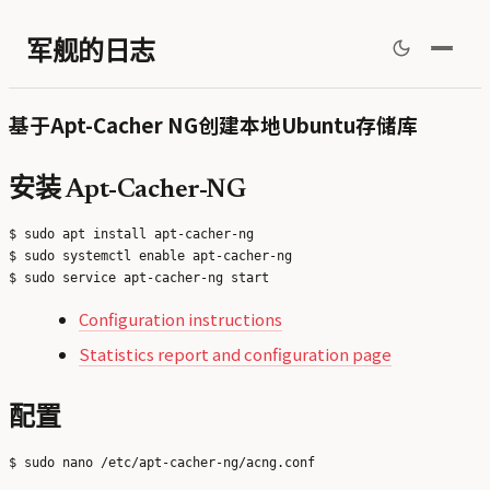
军舰的日志
基于Apt-Cacher NG创建本地Ubuntu存储库
安装 Apt-Cacher-NG
$ sudo apt install apt-cacher-ng

$ sudo systemctl enable apt-cacher-ng

Configuration instructions
Statistics report and configuration page
配置