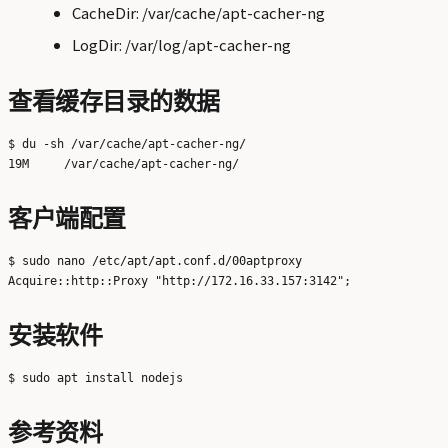
CacheDir: /var/cache/apt-cacher-ng
LogDir: /var/log/apt-cacher-ng
查看缓存目录的数据
$ du -sh /var/cache/apt-cacher-ng/

客户端配置
$ sudo nano /etc/apt/apt.conf.d/00aptproxy

安装软件
参考资料