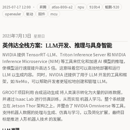
2025-07-17 12:00
·
昇腾
atlas-800i-a2
npu
910b4
鲲鹏-920
openeuler
驱动
固件
mcu
2025年7月13日
星期日
英伟达全栈方案：LLM开发、推理与具身智能
NVIDIA 提供 TensorRT-LLM、Triton Inference Server 和 NVIDIA
Inference Microservice (NIM) 等工具来优化和加速 AI 模型的推理，
使模型运行速度提升高达 5 倍。这意味着您可以高效地部署和运行
LLM 以生成内容。 同时，NVIDIA 还提供了用于 LLM 开发的工具和框
架，如 NeMo，可以帮助开发者更轻松地创建和管理 LLM。
GROOT项目利用 合成运动生成 将人类演示转化为大量的训练数据，
并通过 Isaac Lab 进行仿真训练，从而实现 机器人学习。整个系统建
立在 Jetson Thor 架构之上，并整合了 NVIDIA Omniverse 等工具，
支持机器人数据的处理与生成、仿真与学习，以及简化扩展，最终目
标是推进 人形机器人技术 的发展。
LLM 推理