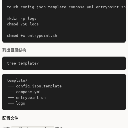
touch config.json.template compose.yml entrypoint.sh

mkdir -p logs

chmod 750 logs

列出目录结构
template/

├── config.json.template

├── compose.yml

├── entrypoint.sh

配置文件