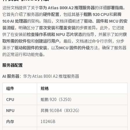
这份文档提供了关于
华为 Atlas 800I A2 推理服务器
的详细
部署指南
。
它首先介绍了服务器的
硬件配置
，包括其基于
鲲鹏 920 CPU
和
昇腾
910 AI 处理器
的架构。随后，文档详细阐述了
驱动、固件和 MCU 的安
装流程
，明确区分了
首次安装
和
覆盖安装
的步骤差异。此外，它还提
供了在安装前
检查操作系统和 NPU 芯片状态
的指导，并展示了如何
获
取所需的软件包
和
创建运行用户
。最后，文档通过命令行示例，分步
演示了
驱动和固件的安装
，以及
MCU 固件的升级
方法，确保了服务器
的正常运行和功能完备。
服务器配置
AI 服务器
：华为 Atlas 800I A2 推理服务器
组件
规格
CPU
鲲鹏 920（5250）
NPU
昇腾 910B4（8X32G）
内存
1024GB