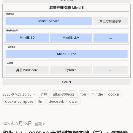
2025-07-19 10:00
·
昇腾
atlas-800i-a2
npu
mindie
docker
docker-compose
llm
deepseek
qwen
2025年7月18日
星期五