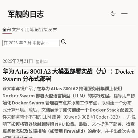
军舰的日志
全部
文档
引用
笔记
链接
发布
2025年7月31日
星期四
华为 Atlas 800I A2 大模型部署实战（九）：Docker
Swarm 分布式部署
该文本详细介绍了
在华为 Atlas 800I A2 推理服务器集群上使用
Docker Swarm 部署大型语言模型（LLM）的实践过程
。指导用户
初
始化 Docker Swarm 管理器节点并添加工作节点
，以构建一个分布
式计算环境。随后，文档展示了
如何创建一个 Docker Stack 配置文
件
来部署两个不同的 LLM 服务（Qwen3-30B 和 Coder-32B），并说
明了
如何将容器映射到昇腾 NPU 设备
。最后，文本提供了
部署、检查
服务状态以及故障排除（如禁用 firewalld）的命令
，并指出此次实验
部署
❌。