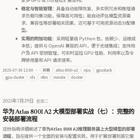
稳定与智能管理
：具备自动故障恢复、多实例冗余和推理请
求负载均衡功能，保障高可用性；能自动评估模型资源需
求、兼容性等部署相关因素，还可基于可用资源动态分配模
型。
实用的附加功能
：采用轻量级 Python 包，依赖少、运维成
本低；提供与 OpenAI 兼容的 API，便于无缝集成；支持用
户及 API 密钥管理，可实时监控 GPU 性能、利用率以及令
牌使用量和 API 请求速率。
2025-07-30 12:00
·
昇腾
atlas-800i-a2
npu
gpustack
gpu-cluster
nfs
vllm
mindie
docker
2025年7月29日
星期二
华为 Atlas 800I A2 大模型部署实战（七）：完整的
安装部署流程
这份指南详细阐述了
华为Atlas 800I A2推理服务器上大型模型的部署
流程
，旨在提供一个全面的安装与配置实践，用于扩展部署到其它服