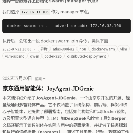
选择一台服务器上初始化 Swarm (manager 节点):
我们选择
作为 manager 节点。
172.16.33.106
执行后，会输出一段 docker swarm join 命令，类似下面
2025-07-31 10:00
·
昇腾
atlas-800i-a2
npu
docker-swarm
vllm
vllm-ascend
qwen
coder-32b
distributed-deployment
2025年7月30日
星期三
京东通用智能体：JoyAgent-JDGenie
本文档详细介绍了
JoyAgent-JDGenie
，一个由京东开发的
开源、轻
量级通用多智能体产品
。它不仅涵盖了系统架构、前后端、框架和核
心子智能体，还提供了
部署指南
，包括如何构建和启动Docker镜像，
以及配置大型语言模型（LLM）如
DeepSeek
和搜索工具如
Serper
。
文档还展示了该智能体在实际应用中的
界面示例
，并提供了
任务规划
和执行的详细提示（prompts）
，阐述了其
思考、行动、观察的工作