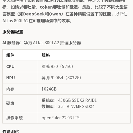
标
，如
请求吞吐量
、
token吞吐量
和
延迟
。最后，
比较了不同大型语
言模型（如DeepSeek和Qwen）在各种精度设置下的性能
，以评估
Atlas 800I A2在
AI推理场景中的效率
。
服务器配置
AI 服务器
：华为 Atlas 800I A2 推理服务器
组件
规格
CPU
鲲鹏 920（5250）
NPU
昇腾 910B4（8X32G）
内存
1024GB
系统盘
：450GB SSDX2 RAID1
硬盘
数据盘
：3.5TB NVME SSDX4
操作系统
openEuler 22.03 LTS
性能测试