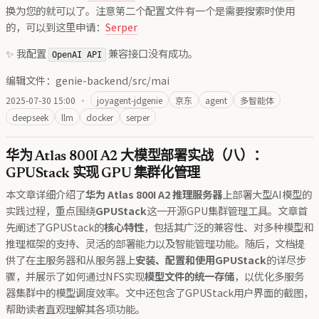
换为您的就可以了。注意第二个配置文件有一个是需要搜索时使用
的，可以到这里申请：
Serper
✨ 我配置
兼容接口没有成功。
OpenAI API
编辑文件：genie-backend/src/mai
2025-07-30 15:00
·
joyagent-jdgenie
京东
agent
多智能体
deepseek
llm
docker
serper
华为 Atlas 800I A2 大模型部署实战（八）：
GPUStack 实现 GPU 集群化管理
本文章详细介绍了
华为 Atlas 800I A2 推理服务器
上部署大型AI模型的
实践过程，重点围绕
GPUStack
这一开源GPU集群管理工具。文章首
先阐述了GPUStack的
核心特性
，包括其广泛的兼容性、对多种模型和
推理框架的支持、灵活的部署能力以及智能管理功能。随后，文档提
供了在主服务器和从服务器上
安装、配置和使用GPUStack
的详尽步
骤，并展示了如何通过NFS实现
模型文件的统一存储
，以优化多服务
器集群中的模型调度效率。文中还包含了GPUStack用户界面的截图，
帮助读者直观理解其各项功能。