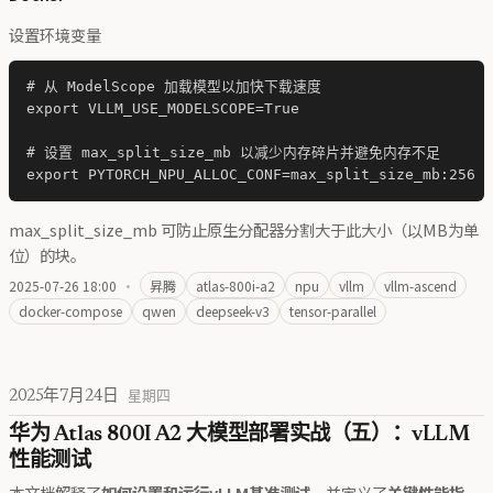
设置环境变量
# 从 ModelScope 加载模型以加快下载速度

export VLLM_USE_MODELSCOPE=True

# 设置 max_split_size_mb 以减少内存碎片并避免内存不足

max_split_size_mb 可防止原生分配器分割大于此大小（以MB为单
位）的块。
2025-07-26 18:00
·
昇腾
atlas-800i-a2
npu
vllm
vllm-ascend
docker-compose
qwen
deepseek-v3
tensor-parallel
2025年7月24日
星期四
华为 Atlas 800I A2 大模型部署实战（五）：vLLM
性能测试
本文档解释了
如何设置和运行vLLM基准测试
，并定义了
关键性能指