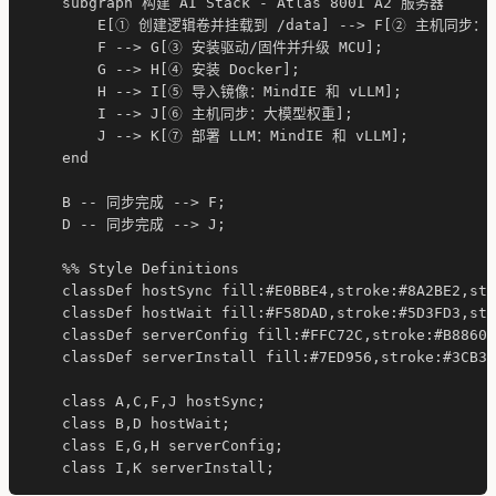
    subgraph 构建 AI Stack - Atlas 800I A2 服务器

        E[① 创建逻辑卷并挂载到 /data] --> F[② 主机同步
        F --> G[③ 安装驱动/固件并升级 MCU];

        G --> H[④ 安装 Docker];

        H --> I[⑤ 导入镜像：MindIE 和 vLLM];

        I --> J[⑥ 主机同步：大模型权重];

        J --> K[⑦ 部署 LLM：MindIE 和 vLLM];

    end

    B -- 同步完成 --> F;

    D -- 同步完成 --> J;

    %% Style Definitions

    classDef hostSync fill:#E0BBE4,stroke:#8A2BE2,str
    classDef hostWait fill:#F58DAD,stroke:#5D3FD3,str
    classDef serverConfig fill:#FFC72C,stroke:#B8860B
    classDef serverInstall fill:#7ED956,stroke:#3CB37
    class A,C,F,J hostSync;

    class B,D hostWait;

    class E,G,H serverConfig;
