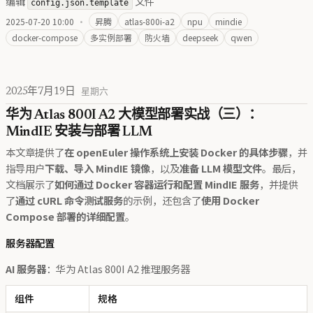
编辑
文件
config.json.template
2025-07-20 10:00
·
昇腾
atlas-800i-a2
npu
mindie
docker-compose
多实例部署
防火墙
deepseek
qwen
2025年7月19日
星期六
华为 Atlas 800I A2 大模型部署实战（三）：
MindIE 安装与部署 LLM
本文章提供了
在 openEuler 操作系统上安装 Docker 的具体步骤
，并
指导用户
下载、导入 MindIE 镜像
，以及
准备 LLM 模型文件
。最后，
文档展示了
如何通过 Docker 容器运行和配置 MindIE 服务
，并提供
了
通过 cURL 命令测试服务
的示例，还包含了
使用 Docker
Compose 部署的详细配置
。
服务器配置
AI 服务器
：华为 Atlas 800I A2 推理服务器
组件
规格