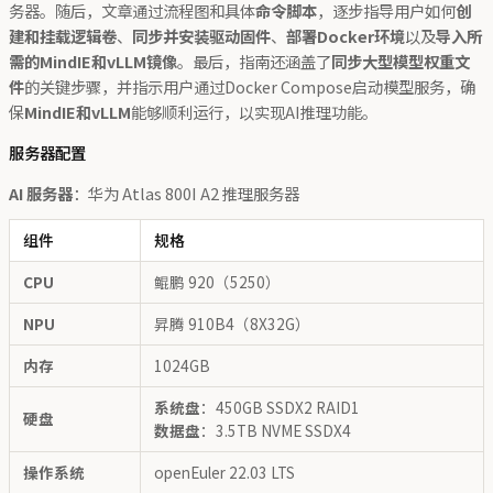
务器。随后，文章通过流程图和具体
命令脚本
，逐步指导用户如何
创
建和挂载逻辑卷
、
同步并安装驱动固件
、
部署Docker环境
以及
导入所
需的MindIE和vLLM镜像
。最后，指南还涵盖了
同步大型模型权重文
件
的关键步骤，并指示用户通过Docker Compose启动模型服务，确
保
MindIE和vLLM
能够顺利运行，以实现AI推理功能。
服务器配置
AI 服务器
：华为 Atlas 800I A2 推理服务器
组件
规格
CPU
鲲鹏 920（5250）
NPU
昇腾 910B4（8X32G）
内存
1024GB
系统盘
：450GB SSDX2 RAID1
硬盘
数据盘
：3.5TB NVME SSDX4
操作系统
openEuler 22.03 LTS