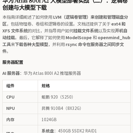
华为 Atlas 800I A2 大模型部署实战（二）：逻辑卷
创建与大模型下载
本指南详细阐述了如何使用
LVM（逻辑卷管理）
来
创建和管理磁盘分
区
，包括物理卷、卷组和逻辑卷的设置。文档还提供了关于
ext4 和
XFS 文件系统
的对比，并指导用户如何
挂载文件系统
以及实现
开机自
动挂载
。最后，它解释了如何使用
ModelScope
和
openmind_hub
工具
来
下载各种大型模型
，并利用
rsync 命令在服务器之间同步文
件
。
服务器配置
AI 服务器
：华为 Atlas 800I A2 推理服务器
组件
规格
CPU
鲲鹏 920（5250）
NPU
昇腾 910B4（8X32G）
内存
1024GB
系统盘
：450GB SSDX2 RAID1