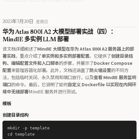
2025年7月20日
星期日
华为 Atlas 800I A2 大模型部署实战（四）：
MindIE 多实例 LLM 部署
该文档详细阐述了
MindIE 大模型在华为 Atlas 800I A2 服务器上的部
署实践
，重点介绍了
单实例和多实例部署配置
。它提供了
创建目录结
构、编辑配置文件和入口脚本
的步骤，并展示了
Docker Compose
配置
来管理容器化部署。此外，文档还涵盖了
防火墙设置
的不同方
法，包括临时关闭、永久禁用和端口放行，以及
查看 MindIE 服务监听
端口
的命令。最后，它说明了如何
自定义 Dockerfile 以实现在内网环
境中无缝部署
MindIE 服务并进行测试。
模板
创建目录结构
mkdir -p template

cd template
