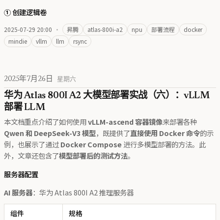
① 创建逻辑卷
2025-07-29 20:00
·
昇腾
atlas-800i-a2
npu
部署流程
docker
mindie
vllm
llm
rsync
2025年7月26日
星期六
华为 Atlas 800I A2 大模型部署实战（六）：vLLM
部署 LLM
本文档重点介绍了如何使用
vLLM-ascend 容器镜像
来部署各种
Qwen 和 DeepSeek-V3 模型
，既提供了
直接使用 Docker 命令
的示
例，也展示了通过
Docker Compose
进行多模型部署的方法。此
外，文章还包含了
模型部署后的测试方法
。
服务器配置
AI 服务器
：华为 Atlas 800I A2 推理服务器
组件
规格