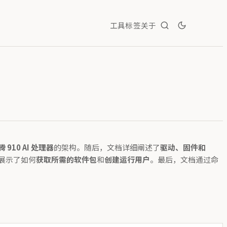
工具
标签
关于
腾 910 AI 处理器
的架构。随后，文档详细阐述了
驱动、固件和
展示了如何
获取所需的软件包
和
创建运行用户
。最后，文档通过命