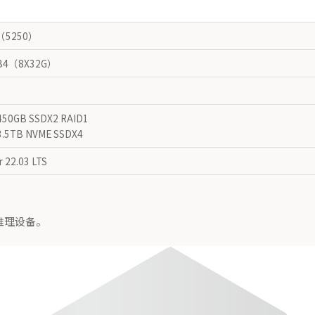
（5250）
B4（8X32G）
50GB SSDX2 RAID1
.5TB NVME SSDX4
 22.03 LTS
I推理设备。