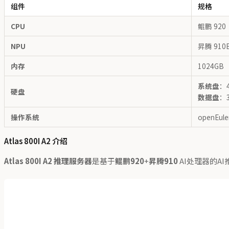
组件
规格
CPU
鲲鹏 920
NPU
昇腾 910
内存
1024GB
系统盘
：4
硬盘
数据盘
：3
操作系统
openEuler
Atlas 800I A2 介绍
Atlas 800I A2 推理服务器
是基于
鲲鹏920
+
昇腾910
AI处理器的A