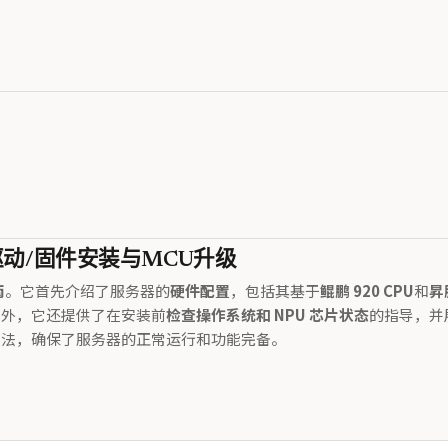
）：驱动/固件安装与MCU升级
南
。它首先介绍了服务器的
硬件配置
，包括其基于
鲲鹏 920 CPU
和
昇
此外，它还提供了在安装前
检查操作系统和 NPU 芯片状态
的指导，并
方法，确保了服务器的正常运行和功能完备。