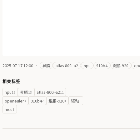
2025-07-17 12:00
·
昇腾
atlas-800i-a2
npu
910b4
鲲鹏-920
ope
相关标签
npu
昇腾
atlas-800i-a2
15
13
11
openeuler
910b4
鲲鹏-920
驱动
3
2
1
1
mcu
1