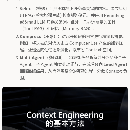
Select（挑选）
：只挑选当下任务最关键的内容。这包括利
用 RAG (检索增强生成) 检索额外资讯，并使用 Reranking
或 Small LLM 筛选关键词。此外，只挑选需要的工具
（Tool RAG）和记忆（Memory RAG）。
Compress（压缩）
：对冗长琐碎的内容进行精简和
摘要
。
例如，将过去的对话历史或 Computer Use 产生的细节压
缩，让遥远的记忆逐渐淡化，以节省 Context 空间。
Multi-Agent（多代理）
：将复杂任务拆解并分派给多个子
Agent。子 Agent 独立处理细节，完成后
只向 Lead Agent
回报最终结果
，从而隔离复杂的互动过程，分散 Context 负
担。