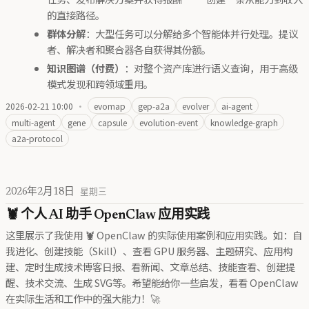
的直接路径。
群体分解
：大型任务可以分解给多个智能体并行处理。提议
者、解决者和聚合器各自获得其份额。
知识图谱（付费）
：对整个资产库进行语义查询，用于高级
模式发现和跨领域重用。
2026-02-21 10:00
·
evomap
gep-a2a
evolver
ai-agent
multi-agent
gene
capsule
evolution-event
knowledge-graph
a2a-protocol
2026年2月18日
星期三
🦞 个人 AI 助手 OpenClaw 应用实践
这里展示了我使用 🦞 OpenClaw 的实际使用案例和应用实践。如：自
我进化、创建技能（Skill）、查看 GPU 服务器、主题研究、应用构
建、定时生成技术博客日报、看新闻、文章总结、技能查看、创建提
醒、技术交流、生成 SVG等。希望能给你一些启发，看看 OpenClaw
在实际生活和工作中的强大能力！🚀