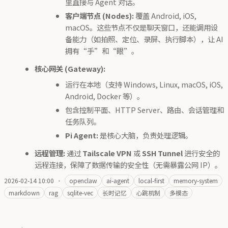
里直接与 Agent 对话。
客户端节点 (Nodes):
覆盖 Android, iOS,
macOS。这些节点不仅是聊天窗口，还能调用设
备能力（如拍照、定位、录屏、执行脚本），让 AI
拥有“手”和“眼”。
核心网关 (Gateway):
运行在本地（支持 Windows, Linux, macOS, iOS,
Android, Docker 等）。
包含控制平面、HTTP Server、路由、会话管理和
任务队列。
Pi Agent:
是核心大脑，负责处理逻辑。
远程管理:
通过
Tailscale VPN
或
SSH Tunnel
进行安全的
远程连接，保障了数据传输的安全性（无需暴露公网 IP）。
2026-02-14 10:00
·
openclaw
ai-agent
local-first
memory-system
markdown
rag
sqlite-vec
长时记忆
心跳机制
多模态