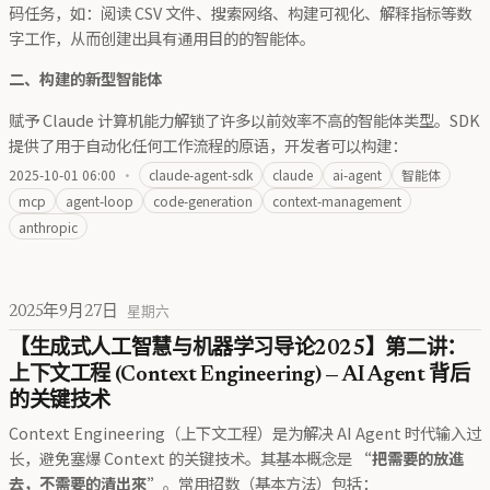
码任务，如：阅读 CSV 文件、搜索网络、构建可视化、解释指标等数
字工作，从而创建出具有通用目的的智能体。
二、构建的新型智能体
赋予 Claude 计算机能力解锁了许多以前效率不高的智能体类型。SDK
提供了用于自动化任何工作流程的原语，开发者可以构建：
2025-10-01 06:00
·
claude-agent-sdk
claude
ai-agent
智能体
mcp
agent-loop
code-generation
context-management
anthropic
2025年9月27日
星期六
【生成式人工智慧与机器学习导论2025】第二讲：
上下文工程 (Context Engineering) — AI Agent 背后
的关键技术
Context Engineering（上下文工程）是为解决 AI Agent 时代输入过
长，避免塞爆 Context 的关键技术。其基本概念是
“把需要的放進
去，不需要的清出來”
。常用招数（基本方法）包括：