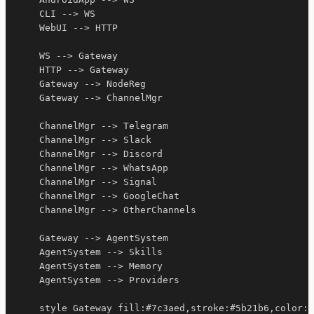
    CLI --> WS

    WebUI --> HTTP

    WS --> Gateway

    HTTP --> Gateway

    Gateway --> NodeReg

    Gateway --> ChannelMgr

    ChannelMgr --> Telegram

    ChannelMgr --> Slack

    ChannelMgr --> Discord

    ChannelMgr --> WhatsApp

    ChannelMgr --> Signal

    ChannelMgr --> GoogleChat

    ChannelMgr --> OtherChannels

    Gateway --> AgentSystem

    AgentSystem --> Skills

    AgentSystem --> Memory

    AgentSystem --> Providers

    style Gateway fill:#7c3aed,stroke:#5b21b6,color:#