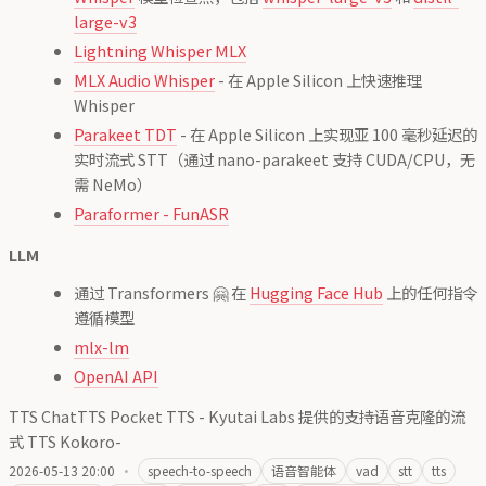
large-v3
Lightning Whisper MLX
MLX Audio Whisper
- 在 Apple Silicon 上快速推理
Whisper
Parakeet TDT
- 在 Apple Silicon 上实现亚 100 毫秒延迟的
实时流式 STT（通过 nano-parakeet 支持 CUDA/CPU，无
需 NeMo）
Paraformer - FunASR
LLM
通过 Transformers 🤗 在
Hugging Face Hub
上的任何指令
遵循模型
mlx-lm
OpenAI API
TTS ChatTTS Pocket TTS - Kyutai Labs 提供的支持语音克隆的流
式 TTS Kokoro-
2026-05-13 20:00
·
speech-to-speech
语音智能体
vad
stt
tts