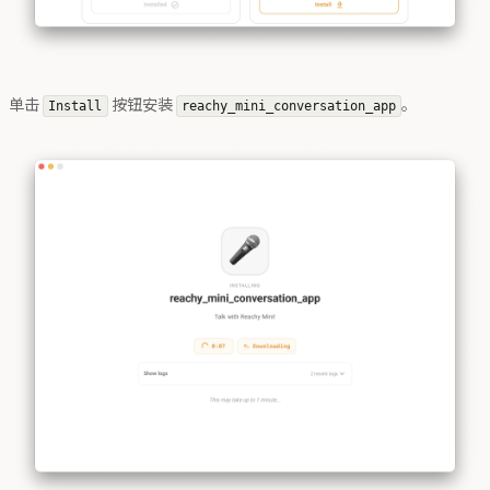
单击
按钮安装
。
Install
reachy_mini_conversation_app