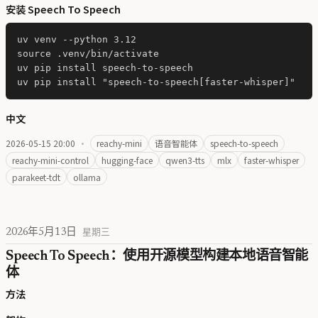
安装 Speech To Speech
uv venv --python 3.12

source .venv/bin/activate

uv pip install speech-to-speech

中文
2026-05-15 20:00
·
reachy-mini
语音智能体
speech-to-speech
reachy-mini-control
hugging-face
qwen3-tts
mlx
faster-whisper
parakeet-tdt
ollama
2026年5月13日
星期三
Speech To Speech：使用开源模型构建本地语音智能
体
方法