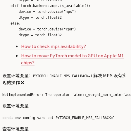
    elif torch.backends.mps.is_available():

        device = torch.device("mps")

        dtype = torch.float32

    else:

        device = torch.device("cpu")

How to check mps availability?
How to move PyTorch model to GPU on Apple M1
chips?
设置环境变量：
解决 MPS 没有实
PYTORCH_ENABLE_MPS_FALLBACK=1
现的操作 ❌
设置环境变量
查看环境变量