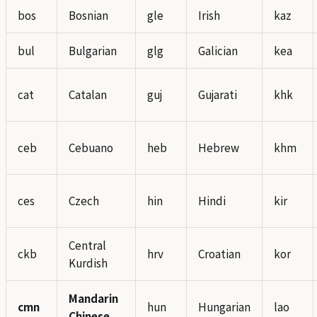
bos
Bosnian
gle
Irish
kaz
bul
Bulgarian
glg
Galician
kea
cat
Catalan
guj
Gujarati
khk
ceb
Cebuano
heb
Hebrew
khm
ces
Czech
hin
Hindi
kir
Central
ckb
hrv
Croatian
kor
Kurdish
Mandarin
cmn
hun
Hungarian
lao
Chinese