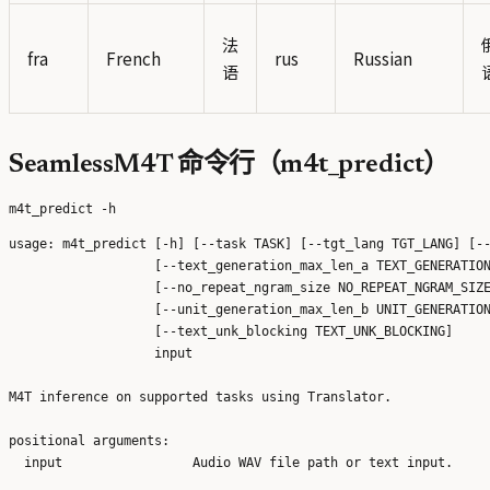
法
fra
French
rus
Russian
语
SeamlessM4T 命令行（m4t_predict）
usage: m4t_predict [-h] [--task TASK] [--tgt_lang TGT_LANG] [--
                   [--text_generation_max_len_a TEXT_GENERATION
                   [--no_repeat_ngram_size NO_REPEAT_NGRAM_SIZE
                   [--unit_generation_max_len_b UNIT_GENERATION
                   [--text_unk_blocking TEXT_UNK_BLOCKING]

                   input

M4T inference on supported tasks using Translator.

positional arguments:

  input                 Audio WAV file path or text input.
