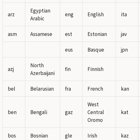
Egyptian
arz
eng
English
ita
Arabic
asm
Assamese
est
Estonian
jav
eus
Basque
jpn
North
azj
fin
Finnish
Azerbaijani
bel
Belarusian
fra
French
kan
West
ben
Bengali
gaz
Central
kat
Oromo
bos
Bosnian
gle
Irish
kaz