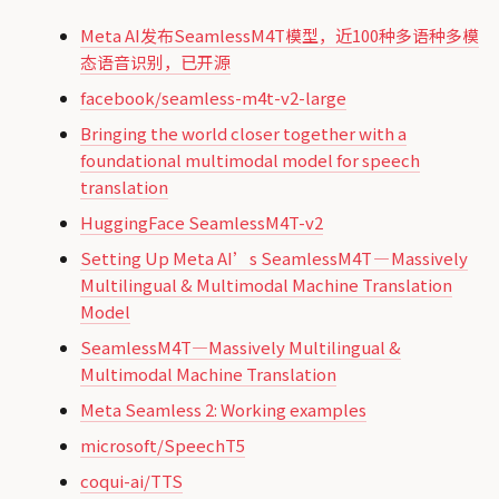
Meta AI发布SeamlessM4T模型，近100种多语种多模
态语音识别，已开源
facebook/seamless-m4t-v2-large
Bringing the world closer together with a
foundational multimodal model for speech
translation
HuggingFace SeamlessM4T-v2
Setting Up Meta AI’s SeamlessM4T — Massively
Multilingual & Multimodal Machine Translation
Model
SeamlessM4T—Massively Multilingual &
Multimodal Machine Translation
Meta Seamless 2: Working examples
microsoft/SpeechT5
coqui-ai/TTS