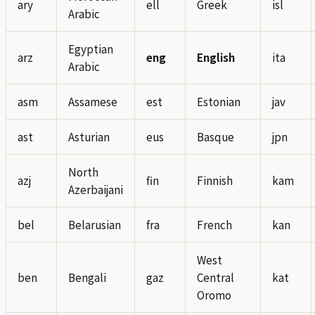
ary
ell
Greek
isl
Arabic
Egyptian
arz
eng
English
ita
Arabic
asm
Assamese
est
Estonian
jav
ast
Asturian
eus
Basque
jpn
North
azj
fin
Finnish
kam
Azerbaijani
bel
Belarusian
fra
French
kan
West
ben
Bengali
gaz
Central
kat
Oromo