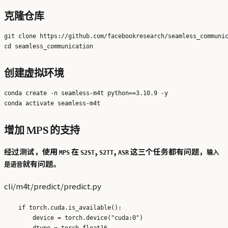
克隆仓库
git clone https://github.com/facebookresearch/seamless_communic
创建虚拟环境
conda create -n seamless-m4t python==3.10.9 -y

增加 MPS 的支持
经过测试，使用
在
,
,
这三个任务都有问题，
MPS
S2ST
S2TT
ASR
输入
就有问题。
是语音
cli/m4t/predict/predict.py
    if torch.cuda.is_available():

        device = torch.device("cuda:0")

        dtype = torch.float16
