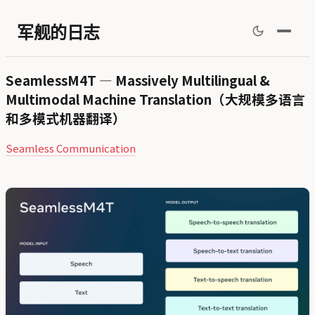
军舰的日志
SeamlessM4T — Massively Multilingual &
Multimodal Machine Translation（大规模多语言
和多模式机器翻译）
Seamless Communication