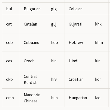
bul
Bulgarian
glg
Galician
cat
Catalan
guj
Gujarati
khk
ceb
Cebuano
heb
Hebrew
khm
ces
Czech
hin
Hindi
kir
Central
ckb
hrv
Croatian
kor
Kurdish
Mandarin
cmn
hun
Hungarian
lao
Chinese