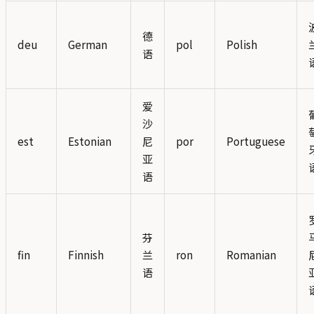
德
deu
German
pol
Polish
语
爱
沙
est
Estonian
尼
por
Portuguese
亚
语
芬
fin
Finnish
兰
ron
Romanian
语