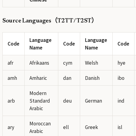
Source Languages（T2TT / T2ST）
Language
Language
Code
Code
Code
Name
Name
afr
Afrikaans
cym
Welsh
hye
amh
Amharic
dan
Danish
ibo
Modern
arb
Standard
deu
German
ind
Arabic
Moroccan
ary
ell
Greek
isl
Arabic