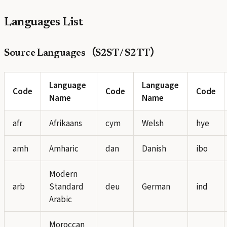
Languages List
Source Languages（S2ST / S2TT）
Language
Language
Code
Code
Code
Name
Name
afr
Afrikaans
cym
Welsh
hye
amh
Amharic
dan
Danish
ibo
Modern
arb
Standard
deu
German
ind
Arabic
Moroccan