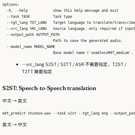
options:

  -h, --help            show this help message and exit

  --task TASK           Task type

  --tgt_lang TGT_LANG   Target language to translate/transcribe
  --src_lang SRC_LANG   Source language, only required if input
  --output_path OUTPUT_PATH

                        Path to save the generated audio.

  --model_name MODEL_NAME

—src_lang S2ST / S2TT / ASR 不需要指定，T2ST /
T2TT 需要指定
S2ST: Speech-to-Speech translation
中文 → 英文
英文 → 中文