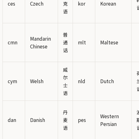
ces
Czech
克
kor
Korean
语
普
Mandarin
cmn
通
mlt
Maltese
Chinese
话
威
尔
cym
Welsh
nld
Dutch
士
语
丹
Western
dan
Danish
麦
pes
Persian
语