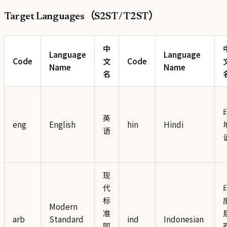
Target Languages（S2ST / T2ST）
中
Language
Language
Code
文
Code
Name
Name
名
英
eng
English
hin
Hindi
语
现
代
标
Modern
准
arb
Standard
ind
Indonesian
阿