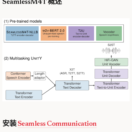
SeamlessM4T 概述
安装
Seamless Communication