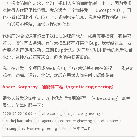
一些极度偷懒的要求，比如“把侧边栏的间距缩减一半”，因为我根
本懒得去代码里找位置。我永远点“全部接受”（Accept All），再
也不看代码比对（diffs）了。遇到报错信息，我直接原样粘贴回去，
一句话都不解释，通常这样就能修好。
代码库的增长速度超出了我以往的理解能力，如果真要搞懂，我得花
好长一段时间去通读。有时大模型修不好某个 Bug，我就绕过去，或
者要求进行随机改动，直到 Bug 消失。对于那些周末折腾的练手项目
来说，这种方式还算凑合，但也确实挺离谱的。
我正在开发一个项目或 Web 应用，但这感觉并不像在编程——我只是
观察、动嘴、运行、粘贴，然后它居然大部分时间都能跑通。
Andrej Karpathy：智能体工程（agentic engineering）
很多人转发这条推文，以此纪念“氛围编程”（vibe coding）诞生一
周年。简单回顾一下：
2026-02-22 10:00
·
vibe-coding
agentic-engineering
andrej-karpathy
ai-agents
prompt-engineering
code-review
testing
software-engineering
llm
智能体工程