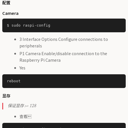
配置
Camera
3 Interface Options Configure connections to
peripherals
P1 Camera Enable/disable connection to the
Raspberry Pi Camera
Yes
显存
保证显存 >= 128
查看