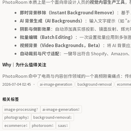
PhotoRoom 本质上是一个面向非设计人员的
视觉内容生产工具
，覆
即时背景移除（Instant Background Remove）
：基于
AI 背景生成（AI Backgrounds）
：输入文字提示（如 "a tro
阴影与倒影效果
：自动添加真实感投影、镜面反射、辉光
批量编辑（Batch Editing）
：一次设置批量应用到多张
视频背景（Video Backgrounds，Beta）
：将 AI 背景应
自动裁剪与尺寸适配
：一键导出符合 Shopify、Amazon
Why｜为什么值得关注
PhotoRoom 命中了电商与内容创作领域的一个高频刚需痛点：传
2026-07-04 02:45
·
ai-image-generation
background-removal
ecomme
相关标签
image-processing
ai-image-generation
7
2
photography
background-removal
2
1
ecommerce
photoroom
saas
1
1
1