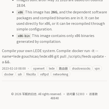
18.04.
This image has
26G
, and the dependent software
x86
packages and compiled binaries are in it. It can be
used directly for x86, or it can be recompiled through
simple configuration.
This image contains only x86 binaries
x86-bin
generated by compilation.
Compile your own LEDE system. Compile: docker run -it --
name=lede gouchicao/lede:x86 git pull ./scripts/feeds update -
a && .
2023-02-10 08:00
·
openwrt
lede
路由器
shadowsocks
vpn
docker
ssh
filezilla
vsftpd
networking
© 2026 军舰的日志. All rights reserved. · 访问量
52303
· 访客数
48840