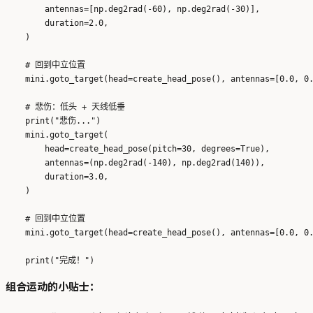
        antennas=[np.deg2rad(-60), np.deg2rad(-30)],

        duration=2.0,

    )

    # 回到中立位置

    mini.goto_target(head=create_head_pose(), antennas=[0.0, 0.
    # 悲伤：低头 + 天线低垂

    print("悲伤...")

    mini.goto_target(

        head=create_head_pose(pitch=30, degrees=True),

        antennas=(np.deg2rad(-140), np.deg2rad(140)),

        duration=3.0,

    )

    # 回到中立位置

    mini.goto_target(head=create_head_pose(), antennas=[0.0, 0.
组合运动的小贴士：