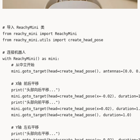
# 导入 ReachyMini 类

from reachy_mini import ReachyMini

from reachy_mini.utils import create_head_pose

# 连接机器人

with ReachyMini() as mini:

    # 从中立开始

    mini.goto_target(head=create_head_pose(), antennas=[0.0, 0.
    # X轴 前后平移

    print("头部向后平移...")

    mini.goto_target(head=create_head_pose(x=-0.02), duration=1
    print("头部向前平移...")

    mini.goto_target(head=create_head_pose(x=0.02), duration=1.
    mini.goto_target(head=create_head_pose(), duration=1.0)

    # Y轴 左右平移

    print("头部向右平移...")
