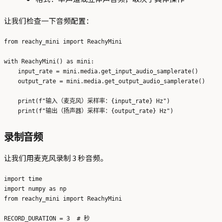
让我们检查一下音频配置：
from reachy_mini import ReachyMini

with ReachyMini() as mini:

    input_rate = mini.media.get_input_audio_samplerate()

    output_rate = mini.media.get_output_audio_samplerate()

    print(f"输入（麦克风）采样率：{input_rate} Hz")

录制音频
让我们用麦克风录制 3 秒音频。
import time

import numpy as np

from reachy_mini import ReachyMini

RECORD_DURATION = 3  # 秒
