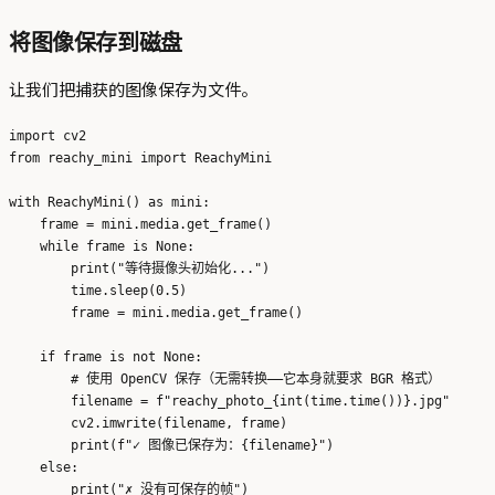
将图像保存到磁盘
让我们把捕获的图像保存为文件。
import cv2

from reachy_mini import ReachyMini

with ReachyMini() as mini:

    frame = mini.media.get_frame()

    while frame is None:

        print("等待摄像头初始化...")

        time.sleep(0.5)

        frame = mini.media.get_frame()

    if frame is not None:

        # 使用 OpenCV 保存（无需转换——它本身就要求 BGR 格式）

        filename = f"reachy_photo_{int(time.time())}.jpg"

        cv2.imwrite(filename, frame)

        print(f"✓ 图像已保存为：{filename}")

    else:
