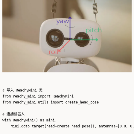
# 导入 ReachyMini 类

from reachy_mini import ReachyMini

from reachy_mini.utils import create_head_pose

# 连接机器人

with ReachyMini() as mini:

    mini.goto_target(head=create_head_pose(), antennas=[0.0, 0.