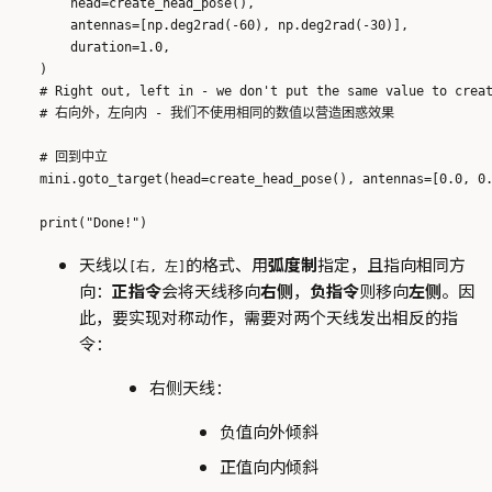
        head=create_head_pose(),

        antennas=[np.deg2rad(-60), np.deg2rad(-30)],

        duration=1.0,

    )

    # Right out, left in - we don't put the same value to creat
    # 右向外，左向内 - 我们不使用相同的数值以营造困惑效果

    # 回到中立

    mini.goto_target(head=create_head_pose(), antennas=[0.0, 0.
天线以
的格式、用
弧度制
指定，且指向相同方
[右, 左]
向：
正指令
会将天线移向
右侧
，
负指令
则移向
左侧
。因
此，要实现对称动作，需要对两个天线发出相反的指
令：
右侧天线：
负值向外倾斜
正值向内倾斜