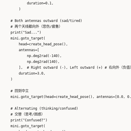
            duration=0.1,

        )

    # Both antennas outward (sad/tired)

    # 两个天线都向外（悲伤/疲惫）

    print("Sad...")

    mini.goto_target(

        head=create_head_pose(),

        antennas=[

            np.deg2rad(-140),

            np.deg2rad(140),

        ],  # Right outward (-), Left outward (+) # 右向外
        duration=3.0,

    )

    # 回到中立

    mini.goto_target(head=create_head_pose(), antennas=[0.0, 0.
    # Alternating (thinking/confused)

    # 交替（思考/困惑）

    print("Confused?")

    mini.goto_target(
