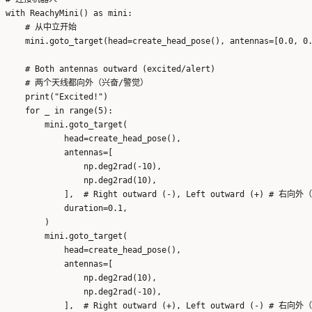
with ReachyMini() as mini:

    # 从中立开始

    mini.goto_target(head=create_head_pose(), antennas=[0.0, 0.
    # Both antennas outward (excited/alert)

    # 两个天线都向外（兴奋/警觉）

    print("Excited!")

    for _ in range(5):

        mini.goto_target(

            head=create_head_pose(),

            antennas=[

                np.deg2rad(-10),

                np.deg2rad(10),

            ],  # Right outward (-), Left outward (+) #
            duration=0.1,

        )

        mini.goto_target(

            head=create_head_pose(),

            antennas=[

                np.deg2rad(10),

                np.deg2rad(-10),

            ],  # Right outward (+), Left outward (-) #