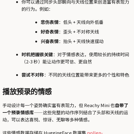
你可以通过同步头部朝向与天线位置来创造富有表现力
的行为。例如：
悲伤表情
：低头 + 天线向外低垂
好奇表情
：歪头 + 不对称天线
兴奋表情
：抬头 + 天线快速摆动
时机把握很关键
：对于情感表达，使用较长的持续时间
（2-3 秒）能让动作更可信、更自然
尝试不对称
：不同的天线位置能带来更多的个性和特色
播放预录的情感
手动设计每一个姿势确实富有表现力，但 Reachy Mini 也
自带了
一个预录情感库
——这些完整的动作序列结合了头部和天线的运
动，可以表达喜悦、惊讶、无聊等多种情感。
这些情感数据存储在 HuggingFace 数据集
pollen-