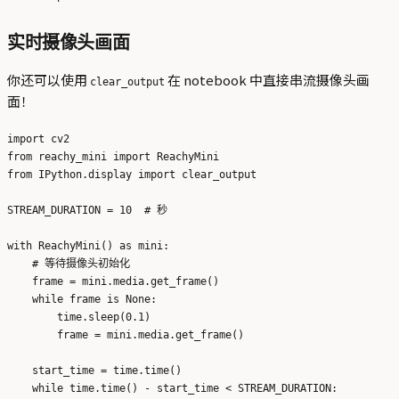
实时摄像头画面
你还可以使用
在 notebook 中直接串流摄像头画
clear_output
面！
import cv2

from reachy_mini import ReachyMini

from IPython.display import clear_output

STREAM_DURATION = 10  # 秒

with ReachyMini() as mini:

    # 等待摄像头初始化

    frame = mini.media.get_frame()

    while frame is None:

        time.sleep(0.1)

        frame = mini.media.get_frame()

    start_time = time.time()

    while time.time() - start_time < STREAM_DURATION:
