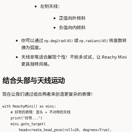
左侧天线：
正值向外倾斜
负值向内倾斜
你可以通过
或
将度数转
np.deg2rad(45)
np.radians(45)
换为弧度。
天线非常适合展现个性！不妨多试试，让 Reachy Mini
更具独特风格。
结合头部与天线运动
现在让我们通过组合两者来创造更复杂的表情！
with ReachyMini() as mini:

    # 好奇的表情：歪头 + 不对称的天线

    print("好奇...")

    mini.goto_target(

        head=create_head_pose(roll=20, degrees=True),
