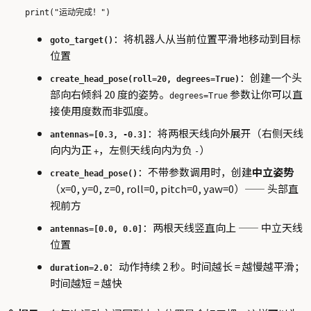
：将机器人从当前位置平滑地移动到目标
goto_target()
位置
：创建一个头
create_head_pose(roll=20, degrees=True)
部向右倾斜 20 度的姿势。
参数让你可以直
degrees=True
接使用度数而非弧度。
：将两根天线向外展开（右侧天线
antennas=[0.3, -0.3]
向内为正
，左侧天线向内为负
）
+
-
：不带参数调用时，创建
中立姿势
create_head_pose()
（x=0, y=0, z=0, roll=0, pitch=0, yaw=0）—— 头部直
视前方
：两根天线竖直向上 —— 中立天线
antennas=[0.0, 0.0]
位置
：动作持续 2 秒。时间越长 = 越慢越平滑；
duration=2.0
时间越短 = 越快