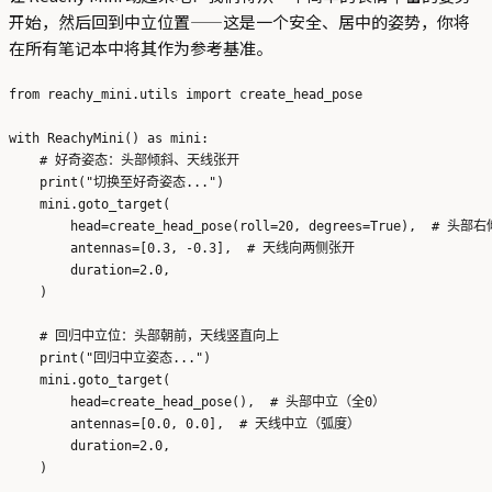
开始，然后回到中立位置——这是一个安全、居中的姿势，你将
在所有笔记本中将其作为参考基准。
from reachy_mini.utils import create_head_pose

with ReachyMini() as mini:

    # 好奇姿态：头部倾斜、天线张开

    print("切换至好奇姿态...")

    mini.goto_target(

        head=create_head_pose(roll=20, degrees=True),  # 头部右倾
        antennas=[0.3, -0.3],  # 天线向两侧张开

        duration=2.0,

    )

    # 回归中立位：头部朝前，天线竖直向上

    print("回归中立姿态...")

    mini.goto_target(

        head=create_head_pose(),  # 头部中立（全0）

        antennas=[0.0, 0.0],  # 天线中立（弧度）

        duration=2.0,

    )
