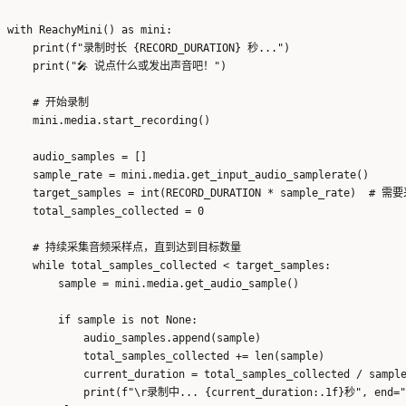
with ReachyMini() as mini:

    print(f"录制时长 {RECORD_DURATION} 秒...")

    print("🎤 说点什么或发出声音吧！")

    # 开始录制

    mini.media.start_recording()

    audio_samples = []

    sample_rate = mini.media.get_input_audio_samplerate()

    target_samples = int(RECORD_DURATION * sample_rate)  
    total_samples_collected = 0

    # 持续采集音频采样点，直到达到目标数量

    while total_samples_collected < target_samples:

        sample = mini.media.get_audio_sample()

        if sample is not None:

            audio_samples.append(sample)

            total_samples_collected += len(sample)

            current_duration = total_samples_collected / sample
            print(f"\r录制中... {current_duration:.1f}秒", end=""