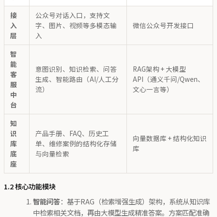
接
公众号对话入口，支持文
入
字、图片、视频等多模态输
微信公众号开发接口
层
入
智
能
意图识别、知识检索、问答
RAG架构 + 大模型
客
生成、智能路由（AI/人工分
API（通义千问/Qwen、
服
流）
文心一言等）
中
台
知
识
产品手册、FAQ、历史工
向量数据库 + 结构化知识
库
单、维修案例的结构化存储
库
底
与向量检索
座
1.2 核心功能模块
智能问答
：基于RAG（检索增强生成）架构，系统从知识库
中检索相关文档，再由大模型生成精准答案。方案匹配准确