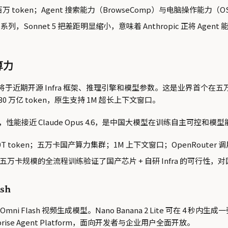
百万 token；Agent 搜索能力（BrowseComp）与电脑操作能力（OSWor
 系列，Sonnet 5 把差距明显缩小，意味着 Anthropic 正将 A
算力
0，并宣布将于近期开源 Infra 框架、推理引擎和模型参数。这是业
0 万亿 token，原生支持 1M 超长上下文窗口。
量排名前三，性能接近 Claude Opus 4.6，是中国大模型在训练自主
30T token；五万卡国产算力集群；1M 上下文窗口；OpenRoute
卡规模的全流程训练验证了国产芯片 + 自研 Infra 的可行性，对
ash
mini Omni Flash 视频生成模型。Nano Banana 2 Lite 可在
nterprise Agent Platform，面向开发者与企业用户全面开放。