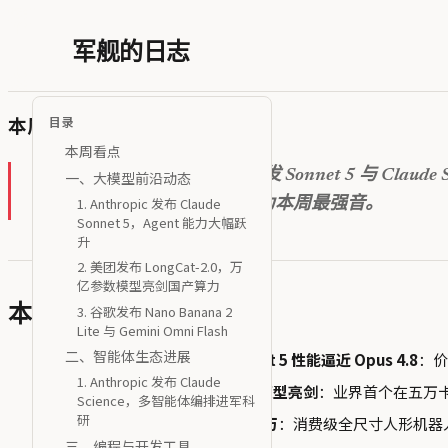
军舰的日志
本周 AI 新闻 20260703
目录
本周看点
本周主线：
Anthropic 双弹齐发 Sonnet 5 与 
一、大模型前沿动态
1. Anthropic 发布 Claude
——产业从实验室走向市场成为本周最强音。
Sonnet 5，Agent 能力大幅跃
升
2. 美团发布 LongCat-2.0，万
亿参数模型亮剑国产算力
3. 谷歌发布 Nano Banana 2
本周看点
Lite 与 Gemini Omni Flash
二、智能体生态进展
Anthropic 双弹齐发：Sonnet 5 性能逼近 Opus 4.8
：价
1. Anthropic 发布 Claude
美团 LongCat-2.0 万亿参数模型亮剑
：业界首个在五万卡
Science，多智能体编排进军科
研
优必选 U1 人形机器人订单破万
：消费级全尺寸人形机器人
三、编程与开发工具