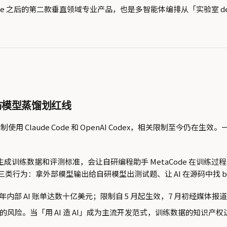
继 Claude Code 之后的第二款垂直领域专业产品，也是多智能体编排从「实
x，为防模型蒸馏划红线
 月起在内部限制使用 Claude Code 和 OpenAI Codex，相
模型生成训练数据和评测标准，会让自研编程助手 MetaCode 在训练过程
行为：拿外部模型输出给自研模型出测试题、让 AI 在源码中找 bu
之一，今年内部 AI 账单达数十亿美元；限制自 5 月起生效，7 月初经媒
风险。当「用 AI 造 AI」成为主流开发范式，训练数据的知识产权