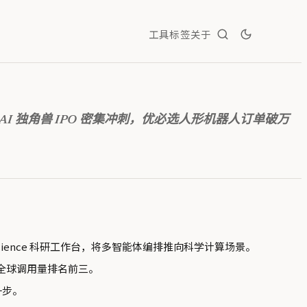
工具
标签
关于
亮剑国产算力，AI 独角兽 IPO 密集冲刺，优必选人形机器人订单破万
Science 科研工作台，将多智能体编排推向科学计算场景。
 全球调用量排名前三。
一步。