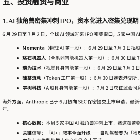
五、投资融资与商业
1. AI 独角兽密集冲刺 IPO，资本化进入密集兑现期
6 月 29 日至 7 月 2 日，全球 AI 领域迎来 IPO 密集窗口，5
Momenta
（物理 AI 第一股）：6 月 29 日至 7 月 3
珞石机器人
（全系列智能机器人第一股）：6 月 30 日至 
瑞为技术
（视觉具身智能第一股）：6 月 29 日至 7 月 3 
硅基流动
（Token 工厂第一股）：6 月 30 日递表港交所，
宇树科技
（A 股具身智能第一股）：7 月 2 日获证监会
海外方面，Anthropic 已于 6 月初向 SEC 保密提交上市申请，最新
年。
核心数据
：本周 5 家中国 AI 独角兽冲刺上市，赛道覆盖物理
关键信号
：「AI+」叙事全面升级——自动驾驶变为「物理 A