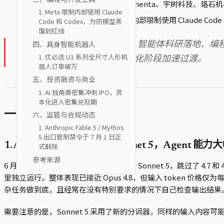
AI 独角兽 IPO 密集窗口
：Momenta、宇树科技、珞石机器人等
1. Meta 限制内部使用 Claude
Meta 为防模型蒸馏划红线
：内部限制使用 Claude Co
Code 和 Codex，为防模型蒸
馏划红线
四、具身智能机器人
本周的六条主线——模型平权、智能体科研落地、编
1. 优必选 U1 系列全尺寸人形机
做、怎么卖、谁买单」的产业化阶段加速过渡。
器人订单破万
五、投资融资与商业
1. AI 独角兽密集冲刺 IPO，资
本化进入密集兑现期
一、大模型前沿动态
六、监管与合规动态
1. Anthropic Fable 5 / Mythos
5 出口管制禁令于 7 月 1 日正
1. Anthropic 发布 Claude Sonnet 5，Agent 能
式解除
参考来源
6 月 30 日，Anthropic 正式发布 Claude Sonnet 5，跳过
里独立运行。整体表现已接近 Opus 4.8，但输入 token 价格仅为每
杂任务做到底，且经常在没有特别要求的情况下自己检查输出结果
需要注意的是，Sonnet 5 采用了新的分词器，同样的输入内容可能会被切