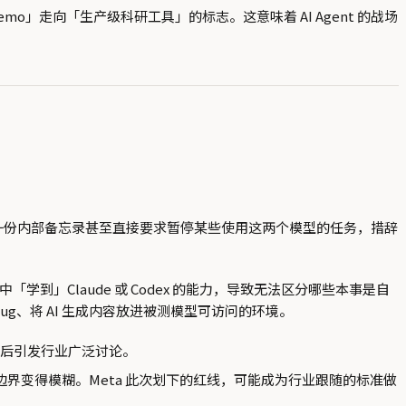
验室 demo」走向「生产级科研工具」的标志。这意味着 AI Agent 的战场
关限制至今仍在生效。一份内部备忘录甚至直接要求暂停某些使用这两个模型的任务，措辞
中「学到」Claude 或 Codex 的能力，导致无法区分哪些本事是自
g、将 AI 生成内容放进被测模型可访问的环境。
体报道后引发行业广泛讨论。
边界变得模糊。Meta 此次划下的红线，可能成为行业跟随的标准做