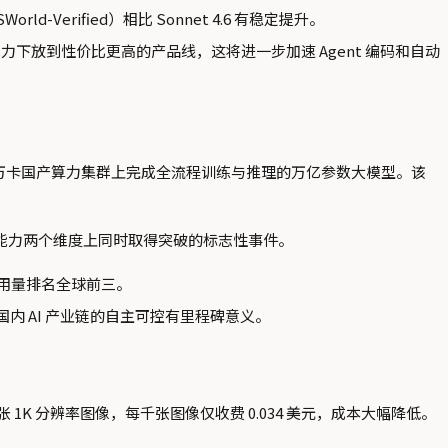
ld-Verified）相比 Sonnet 4.6 有稳定提升。
gent 能力下放到性价比更高的产品线，这将进一步加速 Agent 编码和自动
界首个在五万卡国产算力集群上完成全流程训练与推理的万亿参数大模型。该
可控和模型能力两个维度上同时取得突破的标志性事件。
r 调用量排名全球前三。
国内 AI 产业链的自主可控有里程碑意义。
 4 秒内生成一张 1K 分辨率图像，每千张图像仅收费 0.034 美元，成本大幅降低。