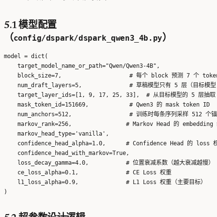
5.1 模型配置
（
config/dspark/dspark_qwen3_4b.py
）
model = dict(

    target_model_name_or_path="Qwen/Qwen3-4B",

    block_size=7,                    # 每个 block 预测 7 个 token
    num_draft_layers=5,              # 草稿模型只有 5 层（目标模型
    target_layer_ids=[1, 9, 17, 25, 33],  # 从目标模型的 5 层抽取 h
    mask_token_id=151669,            # Qwen3 的 mask token ID

    num_anchors=512,                 # 训练时每条序列采样 512 个锚
    markov_rank=256,                # Markov Head 的 embedding
    markov_head_type='vanilla',

    confidence_head_alpha=1.0,      # Confidence Head 的 loss 
    confidence_head_with_markov=True,

    loss_decay_gamma=4.0,           # 位置衰减系数（越大衰减越慢）

    ce_loss_alpha=0.1,              # CE Loss 权重

    l1_loss_alpha=0.9,              # L1 Loss 权重（主要目标）
