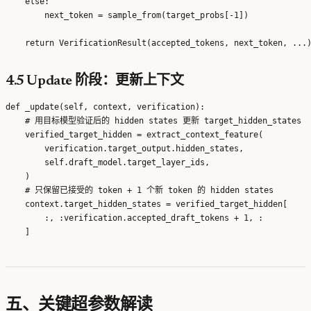
    else:

        next_token = sample_from(target_probs[-1])

4.5 Update 阶段：更新上下文
def _update(self, context, verification):

    # 用目标模型验证后的 hidden states 更新 target_hidden_states

    verified_target_hidden = extract_context_feature(

        verification.target_output.hidden_states,

        self.draft_model.target_layer_ids,

    )

    # 只保留已接受的 token + 1 个新 token 的 hidden states

    context.target_hidden_states = verified_target_hidden[

        :, :verification.accepted_draft_tokens + 1, :

五、关键超参数解读