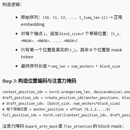
构造逻辑：
原始序列：
→ 正常
[t0, t1, t2, ..., t_{seq_len-1}]
embedding
对每个锚点
，追加
个草稿位置：
i
block_size=7
[t_i,
<MASK>, <MASK>, ..., <MASK>]
只有第一个位置是真实的
，其余 6 个位置是 mask
t_i
token
最终序列长度 =
seq_len + num_anchors * block_size
Step 3: 构造位置编码与注意力掩码
context_position_ids = torch.arange(seq_len, device=device).uns
draft_position_ids = create_position_ids(anchor_positions, bloc
# draft_position_ids: [batch_size, num_anchors*block_size]

# 每个草稿位置 = anchor_position + offset (0,1,2,...,6)

注意力掩码
是
的 block mask：
dspark_attn_mask
flex_attention