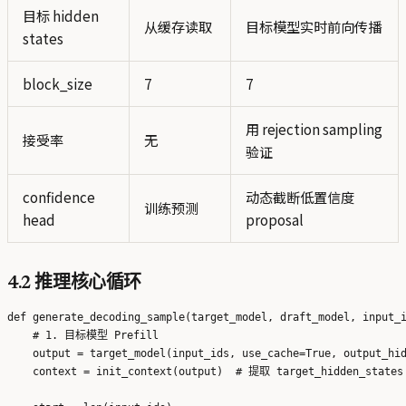
目标 hidden
从缓存读取
目标模型实时前向传播
states
block_size
7
7
用 rejection sampling
接受率
无
验证
confidence
动态截断低置信度
训练预测
head
proposal
4.2 推理核心循环
def generate_decoding_sample(target_model, draft_model, input_i
    # 1. 目标模型 Prefill

    output = target_model(input_ids, use_cache=True, output_hid
    context = init_context(output)  # 提取 target_hidden_states
