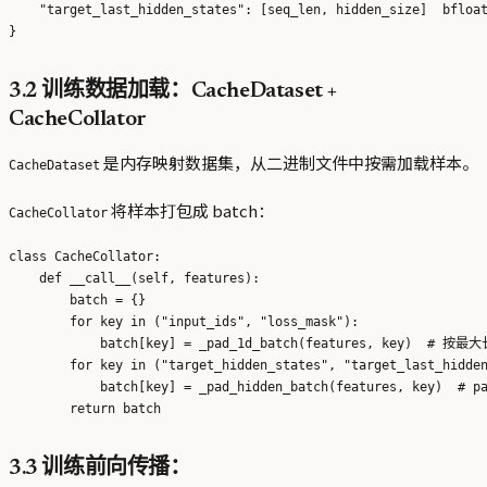
    "target_last_hidden_states": [seq_len, hidden_size]  bfloat
3.2 训练数据加载：CacheDataset +
CacheCollator
是内存映射数据集，从二进制文件中按需加载样本。
CacheDataset
将样本打包成 batch：
CacheCollator
class CacheCollator:

    def __call__(self, features):

        batch = {}

        for key in ("input_ids", "loss_mask"):

            batch[key] = _pad_1d_batch(features, key)  # 按最大
        for key in ("target_hidden_states", "target_last_hidden
            batch[key] = _pad_hidden_batch(features, key)  # pa
3.3 训练前向传播：