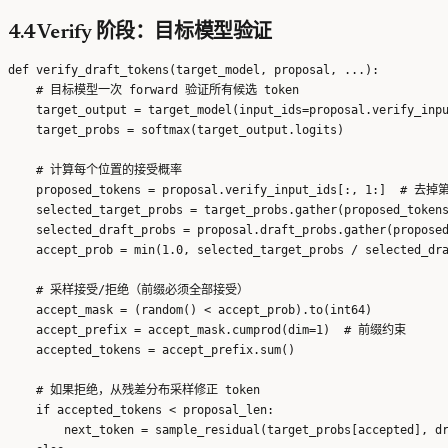
4.4 Verify 阶段：目标模型验证
def verify_draft_tokens(target_model, proposal, ...):

    # 目标模型一次 forward 验证所有候选 token

    target_output = target_model(input_ids=proposal.verify_inpu
    target_probs = softmax(target_output.logits)

    # 计算每个位置的接受概率

    proposed_tokens = proposal.verify_input_ids[:, 1:]  # 去
    selected_target_probs = target_probs.gather(proposed_tokens
    selected_draft_probs = proposal.draft_probs.gather(proposed
    accept_prob = min(1.0, selected_target_probs / selected_dra
    # 采样接受/拒绝（前缀必须全部接受）

    accept_mask = (random() < accept_prob).to(int64)

    accept_prefix = accept_mask.cumprod(dim=1)  # 前缀约束

    accepted_tokens = accept_prefix.sum()

    # 如果拒绝，从残差分布采样修正 token

    if accepted_tokens < proposal_len:

        next_token = sample_residual(target_probs[accepted], dr