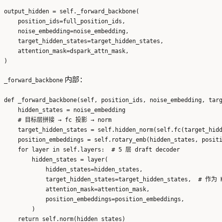
output_hidden = self._forward_backbone(

    position_ids=full_position_ids,

    noise_embedding=noise_embedding,

    target_hidden_states=target_hidden_states,

    attention_mask=dspark_attn_mask,

内部：
_forward_backbone
def _forward_backbone(self, position_ids, noise_embedding, targ
    hidden_states = noise_embedding

    # 目标层拼接 → fc 投影 → norm

    target_hidden_states = self.hidden_norm(self.fc(target_hidd
    position_embeddings = self.rotary_emb(hidden_states, positi
    for layer in self.layers:  # 5 层 draft decoder

        hidden_states = layer(

            hidden_states=hidden_states,

            target_hidden_states=target_hidden_states,  # 作为 
            attention_mask=attention_mask,

            position_embeddings=position_embeddings,

        )
