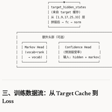
                          ┌────────▼────────┐

                          │ target_hidden_states

                          │ (来自 target 缓存)

                          │ 从 [1,9,17,25,33] 层

                          │ 拼接后 → fc → norm

                          └─────────────────┘

        ┌──────────────────────────────────────────────────────
        │              额外头部（可选）                           
        │  ┌─────────────┐      ┌──────────────────────┐       
        │  │ Markov Head │      │   Confidence Head    │       
        │  │ (vocab×rank │      │  (预测接受率)          │       
        │  │   → vocab)  │      │  输入: hidden + markov│       
        │  └─────────────┘      └──────────────────────┘       
三、训练数据流：从 Target Cache 到
Loss