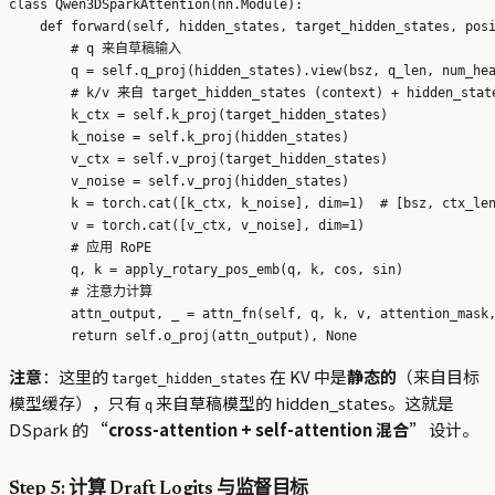
class Qwen3DSparkAttention(nn.Module):

    def forward(self, hidden_states, target_hidden_states, posi
        # q 来自草稿输入

        q = self.q_proj(hidden_states).view(bsz, q_len, num_hea
        # k/v 来自 target_hidden_states (context) + hidden_state
        k_ctx = self.k_proj(target_hidden_states)

        k_noise = self.k_proj(hidden_states)

        v_ctx = self.v_proj(target_hidden_states)

        v_noise = self.v_proj(hidden_states)

        k = torch.cat([k_ctx, k_noise], dim=1)  # [bsz, ctx_len
        v = torch.cat([v_ctx, v_noise], dim=1)

        # 应用 RoPE

        q, k = apply_rotary_pos_emb(q, k, cos, sin)

        # 注意力计算

        attn_output, _ = attn_fn(self, q, k, v, attention_mask,
注意
：这里的
在 KV 中是
静态的
（来自目标
target_hidden_states
模型缓存），只有
来自草稿模型的 hidden_states。这就是
q
DSpark 的
“cross-attention + self-attention 混合”
设计。
Step 5: 计算 Draft Logits 与监督目标