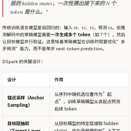
层的 hidden states，一次性猜出接下来的 N 个
token 是什么。”
传统训练语言模型是自回归的：输入
，预测
。但推
t0, t1, t2
t3
测解码中的草稿模型需要
一次生成多个 token
（如 7 个），然后
让目标模型并行验证。这意味着草稿模型在训练时就要优化”多
步预测”能力，而不是单步 next-token prediction。
DSpark 的关键设计：
设计
作用
从序列中随机选位置作为”起
锚点采样（Anchor
点”，训练草稿模型从该起点预测
Sampling）
后续 token
目标层抽取
从目标模型的特定层提取 hidden
（Target Layer
states，作为草稿模型的”上下文