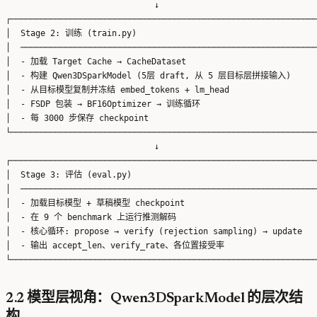
                              ↓

┌──────────────────────────────────────────────────────────────
│  Stage 2: 训练 (train.py)                                     
│  ────────────────────────────────────────────────────────────
│  - 加载 Target Cache → CacheDataset                           
│  - 构建 Qwen3DSparkModel (5层 draft, 从 5 层目标层拼接输入)       
│  - 从目标模型复制并冻结 embed_tokens + lm_head                   
│  - FSDP 包装 → BF16Optimizer → 训练循环                        
│  - 每 3000 步保存 checkpoint                                   
└──────────────────────────────────────────────────────────────
                              ↓

┌──────────────────────────────────────────────────────────────
│  Stage 3: 评估 (eval.py)                                      
│  ────────────────────────────────────────────────────────────
│  - 加载目标模型 + 草稿模型 checkpoint                            
│  - 在 9 个 benchmark 上运行推测解码                              
│  - 核心循环: propose → verify (rejection sampling) → update    
│  - 输出 accept_len、verify_rate、各位置接受率                    
2.2 模型层视角：Qwen3DSparkModel 的层次结
构