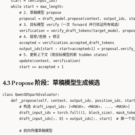
    start = len(input_ids)

    while start < max_length:

        # 2. 草稿模型 propose

        proposal = draft_model.propose(context, output_ids, sta
        # 3. 目标模型 verify（一次 forward 并行验证所有候选）

        verification = verify_draft_tokens(target_model, propos
        # 4. 接受/拒绝 + 修正

        accepted = verification.accepted_draft_tokens

        output_ids[start : start+accepted+1] = proposal.verify_
        # 5. 更新上下文（用目标模型的新 hidden states）

        update(context, verification)

4.3 Propose 阶段：草稿模型生成候选
class Qwen3DSparkEvaluator:

    def _propose(self, context, output_ids, position_ids, start
        # 构造 draft_input_ids: [<MASK>, <MASK>, ..., <MASK>]

        draft_input_ids = torch.full((1, block_size), mask_toke
        draft_input_ids[:, 0] = output_ids[:, start]  # 第一
        # 前向传播草稿模型
