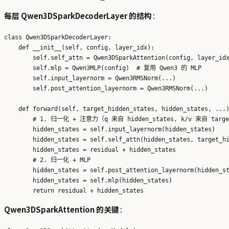
每层 Qwen3DSparkDecoderLayer 的结构
：
class Qwen3DSparkDecoderLayer:

    def __init__(self, config, layer_idx):

        self.self_attn = Qwen3DSparkAttention(config, layer_
        self.mlp = Qwen3MLP(config)  # 复用 Qwen3 的 MLP

        self.input_layernorm = Qwen3RMSNorm(...)

        self.post_attention_layernorm = Qwen3RMSNorm(...)

    def forward(self, target_hidden_states, hidden_states, ...)
        # 1. 归一化 + 注意力（q 来自 hidden_states, k/v 来自 target_
        hidden_states = self.input_layernorm(hidden_states)

        hidden_states = self.self_attn(hidden_states, target_hi
        hidden_states = residual + hidden_states

        # 2. 归一化 + MLP

        hidden_states = self.post_attention_layernorm(hidden_st
        hidden_states = self.mlp(hidden_states)

Qwen3DSparkAttention 的关键
：