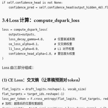
if self.confidence_head is not None:

3.4 Loss 计算：compute_dspark_loss
loss = compute_dspark_loss(

    outputs=outputs,

    loss_decay_gamma=4.0,      # 位置衰减系数

    ce_loss_alpha=0.1,         # 交叉熵权重

    l1_loss_alpha=0.9,         # L1 对齐权重

    confidence_head_alpha=1.0, # 置信度头权重

Loss 由三部分组成：
(1) CE Loss：交叉熵（让草稿预测对 token）
flat_logits = draft_logits.reshape(-1, vocab_size)

flat_targets = target_ids.reshape(-1)

loss_per_token = F.cross_entropy(flat_logits, flat_targets, red
# 加权：越靠后的位置权重越低
