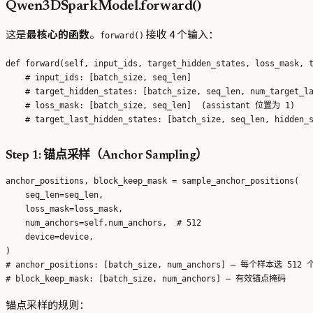
Qwen3DSparkModel.forward()
这是
最核心的函数
。
接收 4 个输入：
forward()
def forward(self, input_ids, target_hidden_states, loss_mask, t
    # input_ids: [batch_size, seq_len]

    # target_hidden_states: [batch_size, seq_len, num_target_la
    # loss_mask: [batch_size, seq_len]  (assistant 位置为 1)

Step 1: 锚点采样（Anchor Sampling）
anchor_positions, block_keep_mask = sample_anchor_positions(

    seq_len=seq_len,

    loss_mask=loss_mask,

    num_anchors=self.num_anchors,  # 512

    device=device,

)

# anchor_positions: [batch_size, num_anchors] — 每个样本选 512
锚点采样的规则：