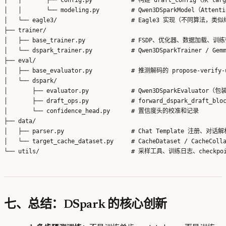
│   │       └── modeling.py         # Qwen3DSparkModel（Attenti
│   └── eagle3/                     # Eagle3 实现（不同算法，类似
├── trainer/

│   ├── base_trainer.py             # FSDP、优化器、数据加载、训练
│   └── dspark_trainer.py           # Qwen3DSparkTrainer / Gemm
├── eval/

│   ├── base_evaluator.py           # 推测解码的 propose-verify
│   └── dspark/

│       ├── evaluator.py            # Qwen3DSparkEvaluato
│       ├── draft_ops.py            # forward_dspark_draft_bloc
│       └── confidence_head.py      # 置信度头的校准和记录

├── data/

│   ├── parser.py                   # Chat Template 注册、对话
│   └── target_cache_dataset.py     # CacheDataset / CacheColl
七、总结：DSpark 的核心创新