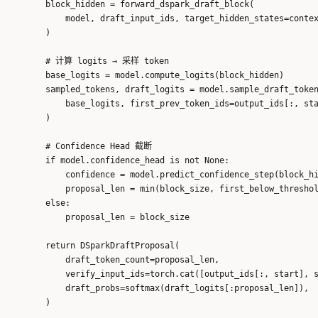
        block_hidden = forward_dspark_draft_block(

            model, draft_input_ids, target_hidden_states=contex
        )

        # 计算 logits → 采样 token

        base_logits = model.compute_logits(block_hidden)

        sampled_tokens, draft_logits = model.sample_draft_token
            base_logits, first_prev_token_ids=output_ids[:, sta
        )

        # Confidence Head 截断

        if model.confidence_head is not None:

            confidence = model.predict_confidence_step(block_hi
            proposal_len = min(block_size, first_below_threshol
        else:

            proposal_len = block_size

        return DSparkDraftProposal(

            draft_token_count=proposal_len,

            verify_input_ids=torch.cat([output_ids[:, start], s
            draft_probs=softmax(draft_logits[:proposal_len]),
