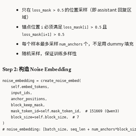
只在
的位置采样（即 assistant 回复区
loss_mask > 0.5
域）
锚点位置
必须满足
且
i
loss_mask[i] > 0.5
loss_mask[i+1] > 0.5
每个样本最多采样
个，不足用 dummy 填充
num_anchors
随机采样，保证训练多样性
Step 2: 构造 Noise Embedding
noise_embedding = create_noise_embed(

    self.embed_tokens,

    input_ids,

    anchor_positions,

    block_keep_mask,

    mask_token_id=self.mask_token_id,  # 151669 (Qwen3)

    block_size=self.block_size,  # 7

)
