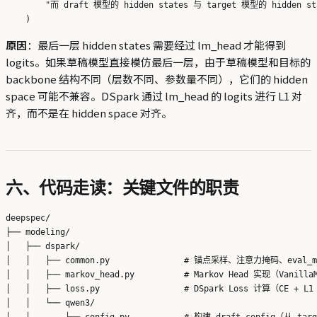
        "而 draft 模型的 hidden states 与 target 模型的 hidden 
原因
：最后一层 hidden states 需要经过 lm_head 才能得到
logits。如果草稿模型直接模仿最后一层，由于草稿模型和目标的
backbone 结构不同（层数不同、参数量不同），它们的 hidden
space 可能不兼容。DSpark 通过 lm_head 的 logits 进行 L1 对
齐，而不是在 hidden space 对齐。
六、代码走读：关键文件的职责
deepspec/

├── modeling/

│   ├── dspark/

│   │   ├── common.py               # 锚点采样、注意力掩码、eval_
│   │   ├── markov_head.py          # Markov Head 实现（VanillaM
│   │   ├── loss.py                 # DSpark Loss 计算（CE + L1 
│   │   └── qwen3/

│   │       ├── config.py           # 构建 draft_config（从 tar