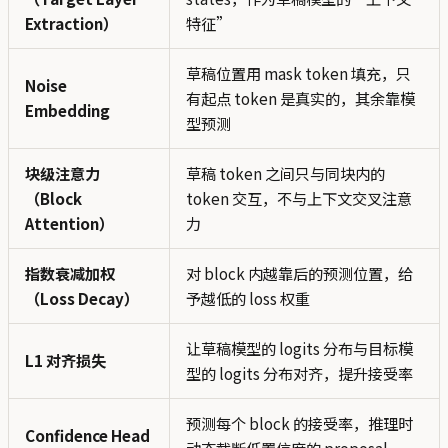
Extraction）
特征”
草稿位置用 mask token 填充，只
Noise
有起点 token 是真实的，其余靠模
Embedding
型预测
块级注意力
草稿 token 之间只与同块内的
（Block
token 交互，不与上下文交叉注意
Attention）
力
指数衰减加权
对 block 内越靠后的预测位置，给
（Loss Decay）
予越低的 loss 权重
让草稿模型的 logits 分布与目标模
L1 对齐损失
型的 logits 分布对齐，提升接受率
预测每个 block 的接受率，推理时
Confidence Head
动态截断低置信度的 proposal