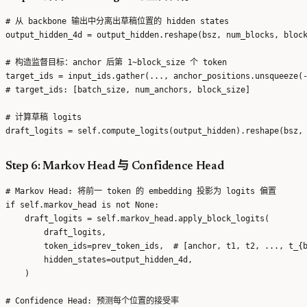
# 从 backbone 输出中分离出草稿位置的 hidden states

output_hidden_4d = output_hidden.reshape(bsz, num_blocks, block
# 构造监督目标：anchor 后第 1~block_size 个 token

target_ids = input_ids.gather(..., anchor_positions.unsqueeze(-
# target_ids: [batch_size, num_anchors, block_size]

# 计算草稿 logits

Step 6: Markov Head 与 Confidence Head
# Markov Head: 将前一 token 的 embedding 投影为 logits 偏置

if self.markov_head is not None:

    draft_logits = self.markov_head.apply_block_logits(

        draft_logits,

        token_ids=prev_token_ids,  # [anchor, t1, t2, ..., t_{b
        hidden_states=output_hidden_4d,

    )

# Confidence Head: 预测每个位置的接受率
