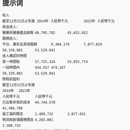
提示词
收入		

截至12月31日止年度 2024年 人民幣千元	2023年 人民幣千元

商品收入：		

醫藥和健康產品銷售	48,795,702	45,652,922

服務收入：		

平台、廣告及其他服務	9,364,179	7,877,019

58,159,881	53,529,941

收入確認的時間		

某一時間點	57,725,324	53,055,774

一段時間內	434,557	474,167

58,159,881	53,529,941

除稅前盈利		

截至12月31日止年度	

2024年	2023年

人民幣千元	人民幣千元

已出售存貨的成本	44,744,578	

41,366,786

員工福利開支	2,409,732	2,877,031

物流與倉儲服務開支	4,203,081	

3,509,732
