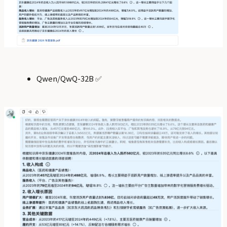
Qwen/QwQ-32B ✅