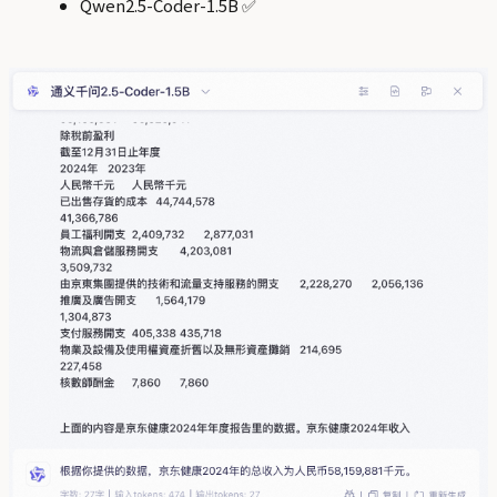
Qwen2.5-Coder-1.5B ✅