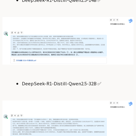
DeepSeek-R1-Distill-Qwen2.5-32B ✅