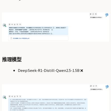
推理模型
DeepSeek-R1-Distill-Qwen2.5-1.5B ❌