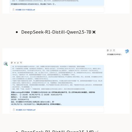
DeepSeek-R1-Distill-Qwen2.5-7B ❌
DeepSeek-R1-Distill-Qwen2.5-14B ✅