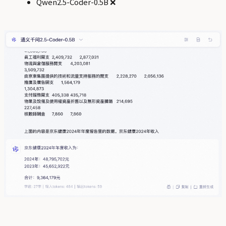
Qwen2.5-Coder-0.5B ❌