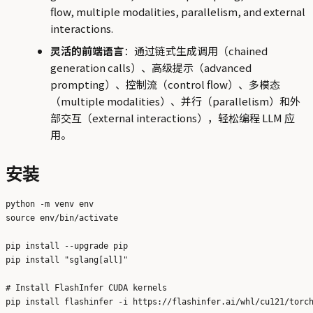
flow, multiple modalities, parallelism, and external
interactions.
灵活的前端语言
：通过链式生成调用（chained
generation calls）、高级提示（advanced
prompting）、控制流（control flow）、多模态
（multiple modalities）、并行（parallelism）和外
部交互（external interactions），轻松编程 LLM 应
用。
安装
python -m venv env

source env/bin/activate

pip install --upgrade pip

pip install "sglang[all]"

# Install FlashInfer CUDA kernels
