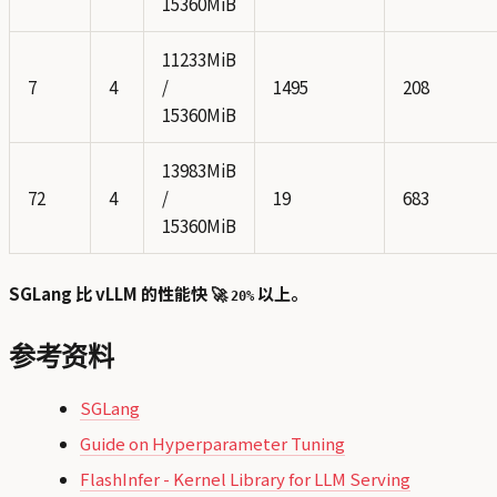
15360MiB
11233MiB
7
4
/
1495
208
15360MiB
13983MiB
72
4
/
19
683
15360MiB
SGLang 比 vLLM 的性能快 🚀
以上。
20%
参考资料
SGLang
Guide on Hyperparameter Tuning
FlashInfer - Kernel Library for LLM Serving