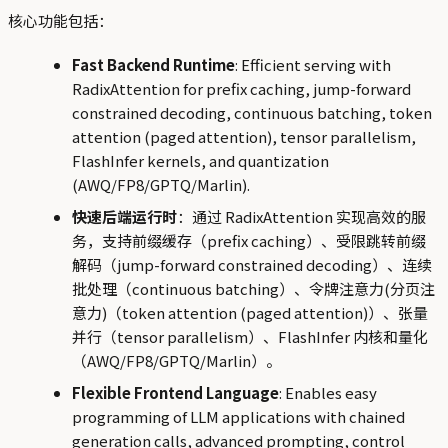
核心功能包括：
Fast Backend Runtime
: Efficient serving with
RadixAttention for prefix caching, jump-forward
constrained decoding, continuous batching, token
attention (paged attention), tensor parallelism,
FlashInfer kernels, and quantization
(AWQ/FP8/GPTQ/Marlin).
快速后端运行时
：通过 RadixAttention 实现高效的服
务，支持前缀缓存（prefix caching）、受限跳转前缀
解码（jump-forward constrained decoding）、连续
批处理（continuous batching）、令牌注意力(分页注
意力)（token attention (paged attention)）、张量
并行（tensor parallelism）、FlashInfer 内核和量化
（AWQ/FP8/GPTQ/Marlin）。
Flexible Frontend Language
: Enables easy
programming of LLM applications with chained
generation calls, advanced prompting, control