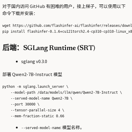
对于国内访问 GitHub 有困难的用户，接上梯子，可以使用以下
命令下载并安装：
wget https://github.com/flashinfer-ai/flashinfer/releases/downl
后端：SGLang Runtime (SRT)
sglang v0.3.0
部署 Qwen2-7B-Instruct 模型
python -m sglang.launch_server \

    --model-path /data/models/llm/qwen/Qwen2-7B-Instruct \

    --served-model-name Qwen2-7B \

    --port 30000 \

    --tensor-parallel-size 4 \

: 模型名称。
--served-model-name