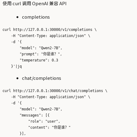
使用 curl 调用 OpenAI 兼容 API
completions
curl http://127.0.0.1:30000/v1/completions \

    -H "Content-Type: application/json" \

    -d '{

        "model": "Qwen2-7B",

        "prompt": "你是谁？",

        "temperature": 0.3

chat/completions
curl http://127.0.0.1:30000/v1/chat/completions \

    -H "Content-Type: application/json" \

    -d '{

        "model": "Qwen2-7B", 

        "messages": [{

            "role": "user", 

            "content": "你是谁？"

        }], 
