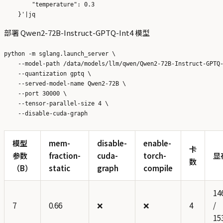
        "temperature": 0.3

部署 Qwen2-72B-Instruct-GPTQ-Int4 模型
python -m sglang.launch_server \

    --model-path /data/models/llm/qwen/Qwen2-72B-Instruct-GPTQ-
    --quantization gptq \

    --served-model-name Qwen2-72B \

    --port 30000 \

    --tensor-parallel-size 4 \

模型
mem-
disable-
enable-
卡
参数
fraction-
cuda-
torch-
显
数
（B）
static
graph
compile
14
7
0.66
❌
❌
4
/
15