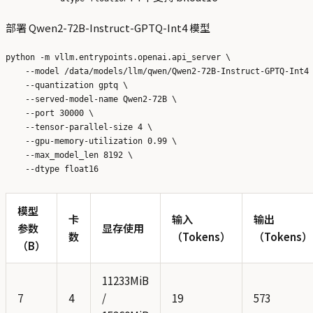
部署 Qwen2-72B-Instruct-GPTQ-Int4 模型
python -m vllm.entrypoints.openai.api_server \

    --model /data/models/llm/qwen/Qwen2-72B-Instruct-GPTQ-Int4 
    --quantization gptq \

    --served-model-name Qwen2-72B \

    --port 30000 \

    --tensor-parallel-size 4 \

    --gpu-memory-utilization 0.99 \

    --max_model_len 8192 \

模型
卡
输入
输出
参数
显存使用
数
（Tokens）
（Tokens）
（B）
11233MiB
7
4
/
19
573