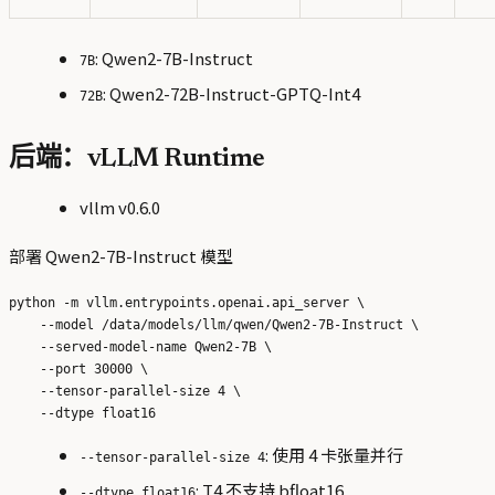
: Qwen2-7B-Instruct
7B
: Qwen2-72B-Instruct-GPTQ-Int4
72B
后端：vLLM Runtime
vllm v0.6.0
部署 Qwen2-7B-Instruct 模型
python -m vllm.entrypoints.openai.api_server \

    --model /data/models/llm/qwen/Qwen2-7B-Instruct \

    --served-model-name Qwen2-7B \

    --port 30000 \

    --tensor-parallel-size 4 \

: 使用 4 卡张量并行
--tensor-parallel-size 4
: T4 不支持 bfloat16
--dtype float16