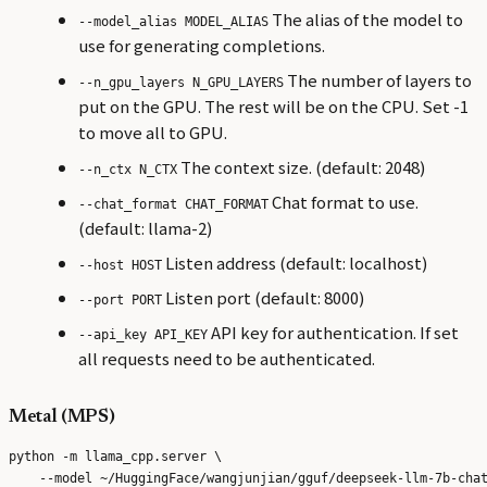
The alias of the model to
--model_alias MODEL_ALIAS
use for generating completions.
The number of layers to
--n_gpu_layers N_GPU_LAYERS
put on the GPU. The rest will be on the CPU. Set -1
to move all to GPU.
The context size. (default: 2048)
--n_ctx N_CTX
Chat format to use.
--chat_format CHAT_FORMAT
(default: llama-2)
Listen address (default: localhost)
--host HOST
Listen port (default: 8000)
--port PORT
API key for authentication. If set
--api_key API_KEY
all requests need to be authenticated.
Metal (MPS)
python -m llama_cpp.server \

    --model ~/HuggingFace/wangjunjian/gguf/deepseek-llm-7b-chat