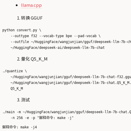
llama.cpp
转换 GGUF
python convert.py \

    --outtype f32 --vocab-type bpe --pad-vocab \

    --outfile ~/HuggingFace/wangjunjian/gguf/deepseek-llm-7b-ch
量化 Q5_K_M
./quantize \

    ~/HuggingFace/wangjunjian/gguf/deepseek-llm-7b-chat-f32.ggu
    ~/HuggingFace/wangjunjian/gguf/deepseek-llm-7b-chat.Q5_K_M.
测试
./main -m ~/HuggingFace/wangjunjian/gguf/deepseek-llm-7b-chat.Q
解释命令: make -j4
