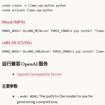
conda create -n llama-cpp-python python

Metal (MPS)
cuBLAS (CUDA)
运行兼容 OpenAI 服务
OpenAI Compatible Server
主要参数
The path to the model to use for
--model MODEL
generating completions.