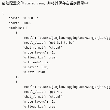
创建配置文件
，并将其保存在当前目录中：
config.json
{

    "host": "0.0.0.0",

    "port": 8080,

    "models": [

        {   

            "model": "/Users/junjian/HuggingFace/wangjunjian/gg
            "model_alias": "gpt-3.5-turbo",

            "chat_format": "chatml",

            "n_gpu_layers": -1, 

            "offload_kqv": true,

            "n_threads": 12, 

            "n_batch": 512,

            "n_ctx": 2048

        },  

        {   

            "model": "/Users/junjian/HuggingFace/wangjunjian/gg
            "model_alias": "gpt-4",

            "chat_format": "chatml",

            "n_gpu_layers": -1, 

            "offload_kqv": true,
