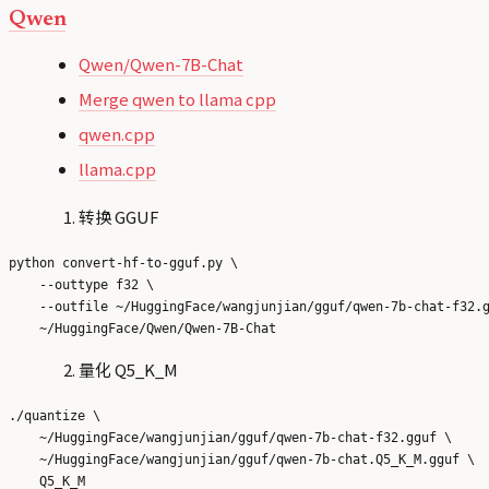
Qwen
Qwen/Qwen-7B-Chat
Merge qwen to llama cpp
qwen.cpp
llama.cpp
转换 GGUF
python convert-hf-to-gguf.py \

    --outtype f32 \

    --outfile ~/HuggingFace/wangjunjian/gguf/qwen-7b-chat-f32.g
量化 Q5_K_M
./quantize \

    ~/HuggingFace/wangjunjian/gguf/qwen-7b-chat-f32.gguf \

    ~/HuggingFace/wangjunjian/gguf/qwen-7b-chat.Q5_K_M.gguf \
