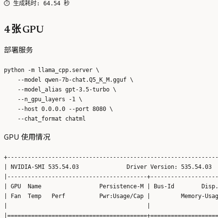
4 张 GPU
部署服务
python -m llama_cpp.server \

    --model qwen-7b-chat.Q5_K_M.gguf \

    --model_alias gpt-3.5-turbo \

    --n_gpu_layers -1 \

    --host 0.0.0.0 --port 8080 \

GPU 使用情况
+--------------------------------------------------------------
| NVIDIA-SMI 535.54.03              Driver Version: 535.54.03  
|-----------------------------------------+--------------------
| GPU  Name                 Persistence-M | Bus-Id        Disp.
| Fan  Temp   Perf          Pwr:Usage/Cap |         Memory-Usag
|                                         |                    
|=========================================+====================