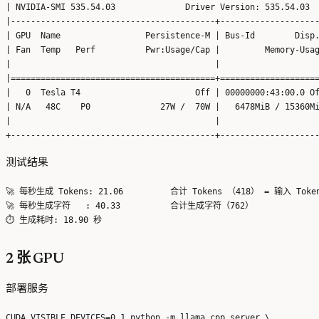
| NVIDIA-SMI 535.54.03              Driver Version: 535.54.03  
|-----------------------------------------+--------------------
| GPU  Name                 Persistence-M | Bus-Id        Disp.
| Fan  Temp   Perf          Pwr:Usage/Cap |         Memory-Usag
|                                         |                    
|=========================================+====================
|   0  Tesla T4                       Off | 00000000:43:00.0 Of
| N/A   48C    P0              27W /  70W |   6478MiB / 15360Mi
|                                         |                    
测试结果
🚀 每秒生成 Tokens: 21.06 	 合计 Tokens （418） = 输入 Tokens（20） + 输出 Tokens（398）

🚀 每秒生成字符   : 40.33 	 合计生成字符（762）

2 张 GPU
部署服务
CUDA_VISIBLE_DEVICES=0,1 python -m llama_cpp.server \
