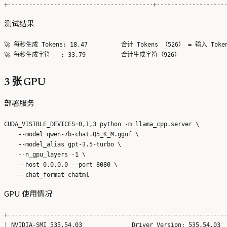
测试结果
🚀 每秒生成 Tokens: 18.47 	 合计 Tokens （526） = 输入 Tokens（20） + 输出 Tokens（506）

3 张 GPU
部署服务
CUDA_VISIBLE_DEVICES=0,1,3 python -m llama_cpp.server \

    --model qwen-7b-chat.Q5_K_M.gguf \

    --model_alias gpt-3.5-turbo \

    --n_gpu_layers -1 \

    --host 0.0.0.0 --port 8080 \

GPU 使用情况
+--------------------------------------------------------------
| NVIDIA-SMI 535.54.03              Driver Version: 535.54.03  