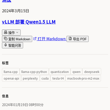
2024年3月15日
vLLM 部署 Qwen1.5 LLM
操作
打开 Markdown
复制 Markdown
导出 PDF
智能问答
标签
llama.cpp
llama-cpp-python
quantization
qwen
deepseek
openai-api
perplexity
cuda
tesla-t4
macbook-pro-m2-max
信息
2024年01月19日 08时00分