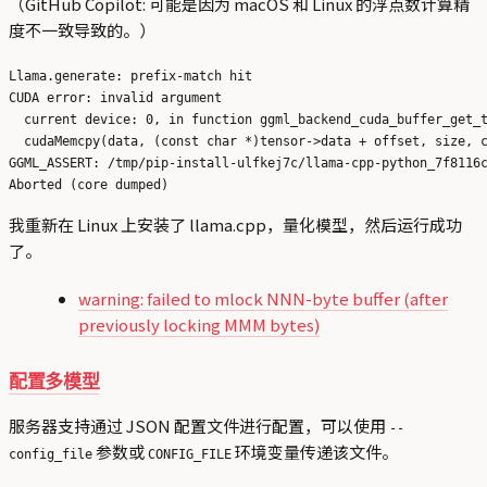
（GitHub Copilot: 可能是因为 macOS 和 Linux 的浮点数计算精
度不一致导致的。）
Llama.generate: prefix-match hit

CUDA error: invalid argument

  current device: 0, in function ggml_backend_cuda_buffer_get_t
  cudaMemcpy(data, (const char *)tensor->data + offset, size, c
GGML_ASSERT: /tmp/pip-install-ulfkej7c/llama-cpp-python_7f8116c
我重新在 Linux 上安装了 llama.cpp，量化模型，然后运行成功
了。
warning: failed to mlock NNN-byte buffer (after
previously locking MMM bytes)
配置多模型
服务器支持通过 JSON 配置文件进行配置，可以使用
--
参数或
环境变量传递该文件。
config_file
CONFIG_FILE