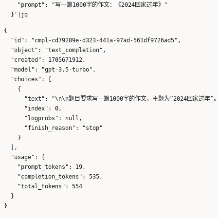
    "prompt": "写一篇1000字的作文：《2024回家过年》"

{

  "id": "cmpl-cd79289e-d323-441a-97ad-561df9726ad5",

  "object": "text_completion",

  "created": 1705671912,

  "model": "gpt-3.5-turbo",

  "choices": [

    {

      "text": "\n\n题目要求写一篇1000字的作文，主题
      "index": 0,

      "logprobs": null,

      "finish_reason": "stop"

    }

  ],

  "usage": {

    "prompt_tokens": 19,

    "completion_tokens": 535,

    "total_tokens": 554

  }
