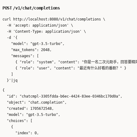
POST
/v1/chat/completions
curl http://localhost:8080/v1/chat/completions \

  -H 'accept: application/json' \

  -H 'Content-Type: application/json' \

  -d '{

    "model": "gpt-3.5-turbo",

    "max_tokens": 2048,

    "messages": [ 

      { "role": "system", "content": "你是一名二次元助手，回答要精简
      { "role": "user", "content": "最近有什么好看的番剧？" }

    ]

{

  "id": "chatcmpl-3305fdda-b6ec-4424-83ee-0346bc170d0a",

  "object": "chat.completion",

  "created": 1705672548,

  "model": "gpt-3.5-turbo",

  "choices": [

    {

      "index": 0,
