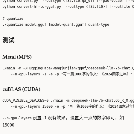
python convert.py [--outtype {f32,f16,q8_0}] [--pad-vocab] [--v
python convert-hf-to-gguf.py [--outtype {f32,f16}] [--outfile O
# quantize

测试
Metal (MPS)
./main -m ~/HuggingFace/wangjunjian/gguf/deepseek-llm-7b-chat.Q
cuBLAS (CUDA)
CUDA_VISIBLE_DEVICES=0 ./main -m deepseek-llm-7b-chat.Q5_K_M.gg
设置 -1 没有效果，设置大一点的数字即可，如：
--n-gpu-layers
15000