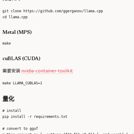
git clone https://github.com/ggerganov/llama.cpp

Metal (MPS)
cuBLAS (CUDA)
需要安装
nvidia-container-toolkit
量化
# install

pip install -r requirements.txt

# convert to gguf
