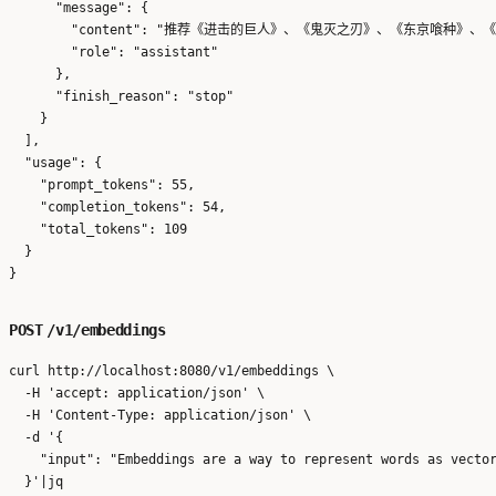
      "message": {

        "content": "推荐《进击的巨人》、《鬼灭之刃》、《东京喰种
        "role": "assistant"

      },

      "finish_reason": "stop"

    }

  ],

  "usage": {

    "prompt_tokens": 55,

    "completion_tokens": 54,

    "total_tokens": 109

  }

POST
/v1/embeddings
curl http://localhost:8080/v1/embeddings \

  -H 'accept: application/json' \

  -H 'Content-Type: application/json' \

  -d '{

    "input": "Embeddings are a way to represent words as vector