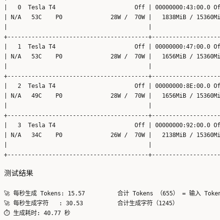
|   0  Tesla T4                       Off | 00000000:43:00.0 Of
| N/A   53C    P0              28W /  70W |   1838MiB / 15360Mi
|                                         |                    
+-----------------------------------------+--------------------
|   1  Tesla T4                       Off | 00000000:47:00.0 Of
| N/A   53C    P0              28W /  70W |   1656MiB / 15360Mi
|                                         |                    
+-----------------------------------------+--------------------
|   2  Tesla T4                       Off | 00000000:8E:00.0 Of
| N/A   49C    P0              28W /  70W |   1656MiB / 15360Mi
|                                         |                    
+-----------------------------------------+--------------------
|   3  Tesla T4                       Off | 00000000:92:00.0 Of
| N/A   34C    P0              26W /  70W |   2138MiB / 15360Mi
|                                         |                    
测试结果
🚀 每秒生成 Tokens: 15.57 	 合计 Tokens （655） = 输入 Tokens（20） + 输出 Tokens（635）

🚀 每秒生成字符   : 30.53 	 合计生成字符（1245）
