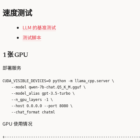
速度测试
LLM 的基准测试
测试脚本
1 张 GPU
部署服务
CUDA_VISIBLE_DEVICES=0 python -m llama_cpp.server \

    --model qwen-7b-chat.Q5_K_M.gguf \

    --model_alias gpt-3.5-turbo \

    --n_gpu_layers -1 \

    --host 0.0.0.0 --port 8080 \

GPU 使用情况
+--------------------------------------------------------------