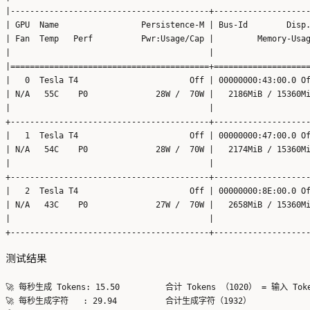
|-----------------------------------------+--------------------
| GPU  Name                 Persistence-M | Bus-Id        Disp.
| Fan  Temp   Perf          Pwr:Usage/Cap |         Memory-Usag
|                                         |                    
|=========================================+====================
|   0  Tesla T4                       Off | 00000000:43:00.0 Of
| N/A   55C    P0              28W /  70W |   2186MiB / 15360Mi
|                                         |                    
+-----------------------------------------+--------------------
|   1  Tesla T4                       Off | 00000000:47:00.0 Of
| N/A   54C    P0              28W /  70W |   2174MiB / 15360Mi
|                                         |                    
+-----------------------------------------+--------------------
|   2  Tesla T4                       Off | 00000000:8E:00.0 Of
| N/A   43C    P0              27W /  70W |   2658MiB / 15360Mi
|                                         |                    
测试结果
🚀 每秒生成 Tokens: 15.50 	 合计 Tokens （1020） = 输入 Tokens（20） + 输出 Tokens（1000）

🚀 每秒生成字符   : 29.94 	 合计生成字符（1932）
