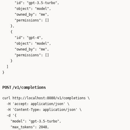
      "id": "gpt-3.5-turbo",

      "object": "model",

      "owned_by": "me",

      "permissions": []

    },

    {

      "id": "gpt-4",

      "object": "model",

      "owned_by": "me",

      "permissions": []

    }

  ]

POST
/v1/completions
curl http://localhost:8080/v1/completions \

  -H 'accept: application/json' \

  -H 'Content-Type: application/json' \

  -d '{

    "model": "gpt-3.5-turbo",

    "max_tokens": 2048,
