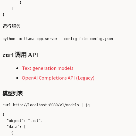
        }   

    ]   

运行服务
curl 调用 API
Text generation models
OpenAI Completions API (Legacy)
模型列表
{

  "object": "list",

  "data": [

    {
