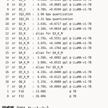
   8  or  Q5_0    :  4.33G, +0.0683 ppl @ LLaMA-v1-7B

   9  or  Q5_1    :  4.70G, +0.0349 ppl @ LLaMA-v1-7B

  19  or  IQ2_XXS :  2.06 bpw quantization

  20  or  IQ2_XS  :  2.31 bpw quantization

  10  or  Q2_K    :  2.63G, +0.6717 ppl @ LLaMA-v1-7B

  21  or  Q2_K_S  :  2.16G, +9.0634 ppl @ LLaMA-v1-7B

  12  or  Q3_K    : alias for Q3_K_M

  11  or  Q3_K_S  :  2.75G, +0.5551 ppl @ LLaMA-v1-7B

  12  or  Q3_K_M  :  3.07G, +0.2496 ppl @ LLaMA-v1-7B

  13  or  Q3_K_L  :  3.35G, +0.1764 ppl @ LLaMA-v1-7B

  15  or  Q4_K    : alias for Q4_K_M

  14  or  Q4_K_S  :  3.59G, +0.0992 ppl @ LLaMA-v1-7B

  15  or  Q4_K_M  :  3.80G, +0.0532 ppl @ LLaMA-v1-7B

  17  or  Q5_K    : alias for Q5_K_M

  16  or  Q5_K_S  :  4.33G, +0.0400 ppl @ LLaMA-v1-7B

  17  or  Q5_K_M  :  4.45G, +0.0122 ppl @ LLaMA-v1-7B

  18  or  Q6_K    :  5.15G, -0.0008 ppl @ LLaMA-v1-7B

   7  or  Q8_0    :  6.70G, +0.0004 ppl @ LLaMA-v1-7B

   1  or  F16     : 13.00G              @ 7B
