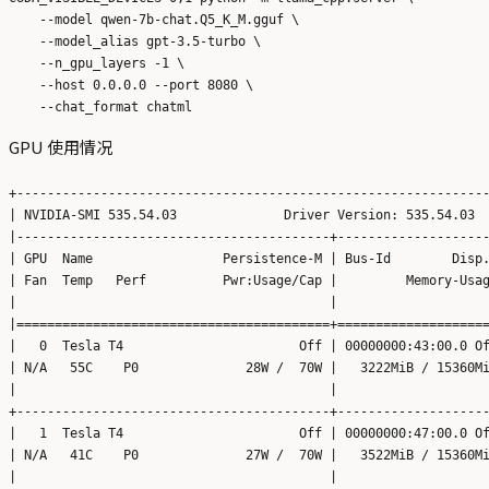
    --model qwen-7b-chat.Q5_K_M.gguf \

    --model_alias gpt-3.5-turbo \

    --n_gpu_layers -1 \

    --host 0.0.0.0 --port 8080 \

GPU 使用情况
+--------------------------------------------------------------
| NVIDIA-SMI 535.54.03              Driver Version: 535.54.03  
|-----------------------------------------+--------------------
| GPU  Name                 Persistence-M | Bus-Id        Disp.
| Fan  Temp   Perf          Pwr:Usage/Cap |         Memory-Usag
|                                         |                    
|=========================================+====================
|   0  Tesla T4                       Off | 00000000:43:00.0 Of
| N/A   55C    P0              28W /  70W |   3222MiB / 15360Mi
|                                         |                    
+-----------------------------------------+--------------------
|   1  Tesla T4                       Off | 00000000:47:00.0 Of
| N/A   41C    P0              27W /  70W |   3522MiB / 15360Mi
|                                         |                    